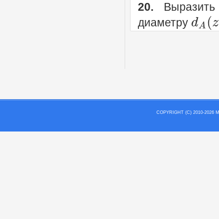
20.
Выразить
(
d
z
диаметру
A
COPYRIGHT (C) 2010-202