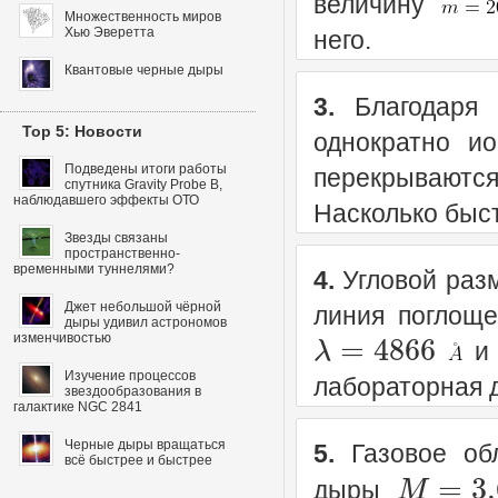
величину
Множественность миров
Хью Эверетта
него.
Квантовые черные дыры
3.
Благодаря 
Top 5: Новости
однократно ио
Подведены итоги работы
перекрываются
спутника Gravity Probe B,
наблюдавшего эффекты ОТО
Насколько быст
Звезды связаны
пространственно-
временными туннелями?
4.
Угловой разм
Джет небольшой чёрной
линия поглоще
дыры удивил астрономов
=
4866
λ
изменчивостью
и
Изучение процессов
лабораторная 
звездообразования в
галактике NGC 2841
Черные дыры вращаться
5.
Газовое обл
всё быстрее и быстрее
=
3.
M
дыры