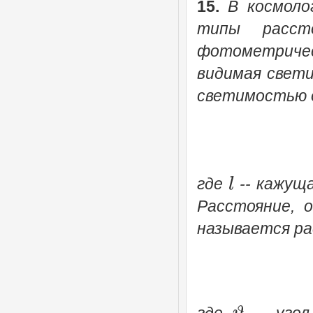
15.
В космоло
типы расст
фотометричес
видимая свети
светимостью 
l
где
-- кажущ
Расстояние, 
называется ра
ϑ
где
-- угол