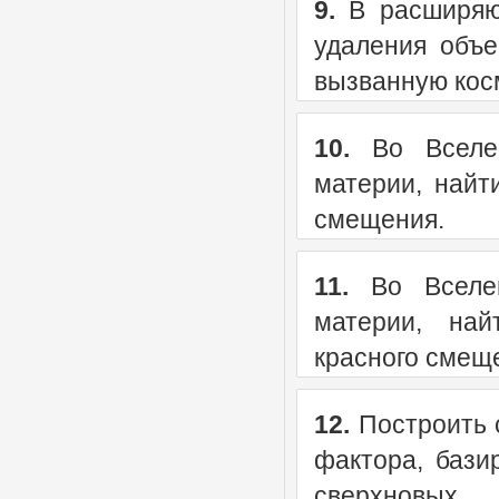
9.
В расширяющ
удаления объ
вызванную кос
10.
Во Вселен
материи, найт
смещения.
11.
Во Вселен
материи, най
красного смещ
12.
Построить 
фактора, бази
сверхновых.