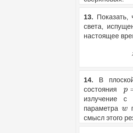
13.
Показать, 
света, испущ
настоящее вр
14.
В плоской
p
состояния
излучение с
w
параметра
п
смысл этого ре