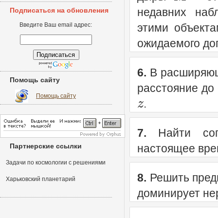
недавних наб
Подписаться на обновления
Введите Ваш email адрес:
этими объект
ожидаемого до
6.
В расширяющ
Помощь сайту
расстояние до
Помощь сайту
z
.
7.
Найти соп
Партнерские ссылки
настоящее врем
Задачи по космологии с решениями
8.
Решить преды
Харьковский планетарий
доминирует не