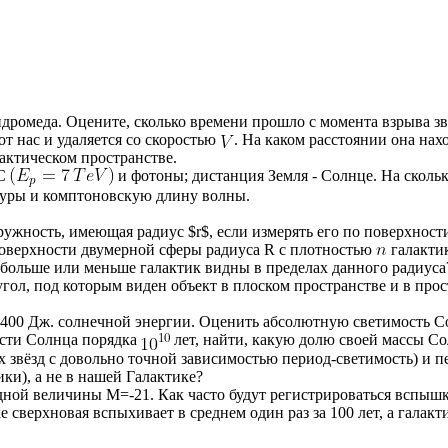
ромеда. Оцените, сколько времени прошло с момента взрыва зв
от нас и удаляется со скоростью
. На каком расстоянии она нах
актическом пространстве.
HC
и фотоны; дистанция Земля - Солнце. На сколь
туры и комптоновскую длину волны.
ужность, имеющая радиус $r$, если измерять его по поверхност
оверхности двумерной сферы радиуса R с плотностью
галакти
то больше или меньше галактик видны в пределах данного радиуса
 угол, под которым виден объект в плоском пространстве и в пр
1400 Дж. солнечной энергии. Оценить абсолютную светимость С
ости Солнца порядка
лет, найти, какую долю своей массы Со
 звёзд с довольно точной зависимостью период-светимость) и 
ки), а не в нашей Галактике?
ной величины M=-21. Как часто будут регистрироваться вспышк
 сверхновая вспыхивает в среднем один раз за 100 лет, а галак