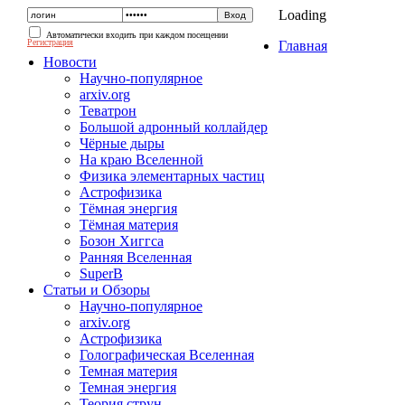
Loading
Автоматически входить при каждом посещении
Регистрация
Главная
Новости
Научно-популярное
arxiv.org
Теватрон
Большой адронный коллайдер
Чёрные дыры
На краю Вселенной
Физика элементарных частиц
Астрофизика
Тёмная энергия
Тёмная материя
Бозон Хиггса
Ранняя Вселенная
SuperB
Статьи и Обзоры
Научно-популярное
arxiv.org
Астрофизика
Голографическая Вселенная
Темная материя
Темная энергия
Теория струн