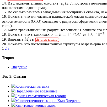
14.
Из фундаментальных констант
построить величины
планковскими единицами).
15.
Во сколько раз время запаздывания восприятия объекта, нах
16.
Показать, что для частицы планковской массы комптоновс
относительности (ОТО) совпадает с радиусом сферически-симме
света).
17.
Каков гравитационный радиус Вселенной? Сравните его с 
18.
Показать, что в единицах
19.
Выразить
в
20.
Показать, что постоянная тонкой структуры безразмерна то
1
2
3
Теория
Введение
Top 5: Статьи
Космическая загадка
Параллельные вселенные
Единая геометрическая теория
Множественность миров Хью Эверетта
Квантовые черные дыры