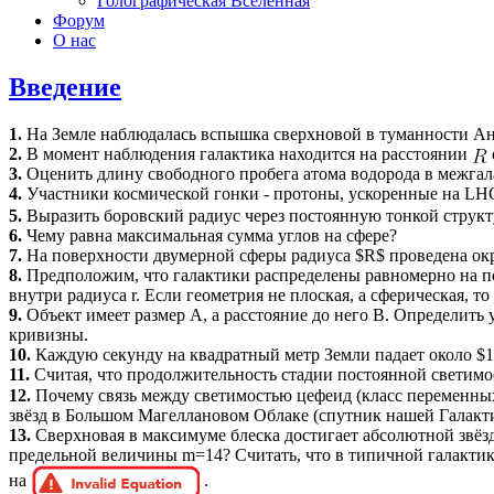
Голографическая Вселенная
Форум
О нас
Введение
1.
На Земле наблюдалась вспышка сверхновой в туманности Анд
2.
В момент наблюдения галактика находится на расстоянии
3.
Оценить длину свободного пробега атома водорода в межгал
4.
Участники космической гонки - протоны, ускоренные на L
5.
Выразить боровский радиус через постоянную тонкой струк
6.
Чему равна максимальная сумма углов на сфере?
7.
На поверхности двумерной сферы радиуса $R$ проведена окр
8.
Предположим, что галактики распределены равномерно на п
внутри радиуса r. Если геометрия не плоская, а сферическая, 
9.
Объект имеет размер A, а расстояние до него B. Определить
кривизны.
10.
Каждую секунду на квадратный метр Земли падает около $
11.
Считая, что продолжительность стадии постоянной светим
12.
Почему связь между светимостью цефеид (класс переменных
звёзд в Большом Магеллановом Облаке (спутник нашей Галакти
13.
Сверхновая в максимуме блеска достигает абсолютной звёзд
предельной величины m=14? Считать, что в типичной галактике
на
.