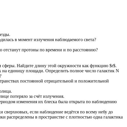
езды.
одилась в момент излучения наблюдаемого света?
ко отстанут протоны по времени и по расстоянию?
и сферы. Найдите длину этой окружности как функцию $r$.
к на единицу площади. Определить полное число галактик N
?
остранствах постоянной отрицательной и положительной
олнца.
лнце потеряло за счёт излучения.
периодом изменения их блеска была открыта по наблюдению
и сверхновых, если наблюдение ведётся по всему небу до
тики распределены в пространстве с плотностью одна галактика