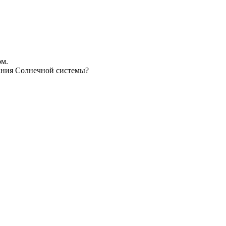
ом.
вания Cолнечной системы?