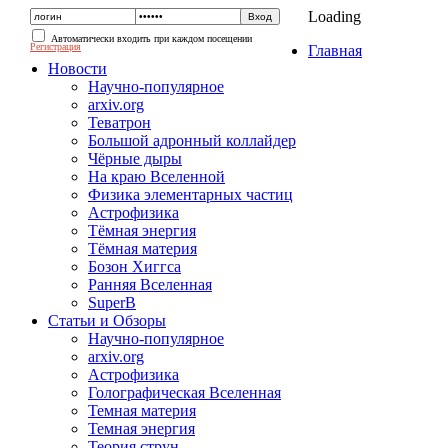
Loading
Автоматически входить при каждом посещении
Регистрация
Главная
Новости
Научно-популярное
arxiv.org
Теватрон
Большой адронный коллайдер
Чёрные дыры
На краю Вселенной
Физика элементарных частиц
Астрофизика
Тёмная энергия
Тёмная материя
Бозон Хиггса
Ранняя Вселенная
SuperB
Статьи и Обзоры
Научно-популярное
arxiv.org
Астрофизика
Голографическая Вселенная
Темная материя
Темная энергия
Теория струн