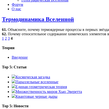
Голографическая Вселенная
Форум
О нас
Термодинамика Вселенной
61.
Объясните, почему термоядерные процессы в первых звёзда
62.
Почему относительное содержание химических элементов в 
1
2
3
4
Теория
Введение
Top 5: Статьи
Космическая загадка
Параллельные вселенные
Единая геометрическая теория
Множественность миров Хью Эверетта
Квантовые черные дыры
Top 5: Новости