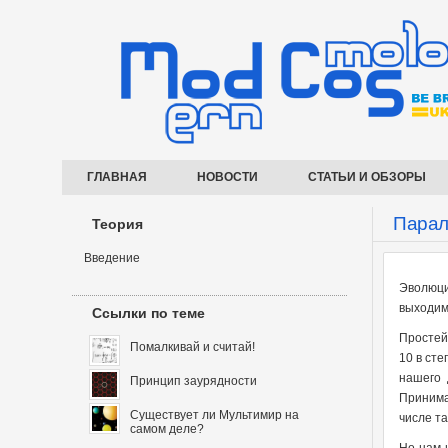
ГЛАВНАЯ
НОВОСТИ
СТАТЬИ И ОБЗОРЫ
Парал
Теория
Введение
Эволюци
выходим
Ссылки по теме
Простей
Помалкивай и считай!
10 в ст
нашего 
Принцип заурядности
Принима
Существует ли Мультимир на
числе т
самом деле?