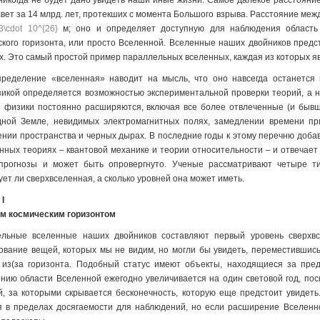
никогда не будет дано увидеть наши иные жизни. Самое далекое расстояние,
свет за 14 млрд. лет, протекших с момента Большого взрыва. Расстояние ме
3\cdot 10^{26}
м; оно и определяет доступную для наблюдения область
ского горизонта, или просто Вселенной. Вселенные наших двойников пред
х. Это самый простой пример параллельных вселенных, каждая из которых я
ределение «вселенная» наводит на мысль, что оно навсегда останется 
икой определяется возможностью экспериментальной проверки теорий, а 
 физики постоянно расширяются, включая все более отвлеченные (и бывш
ной Земле, невидимых электромагнитных полях, замедлении времени при
ении пространства и черных дырах. В последние годы к этому перечню доба
нных теориях – квантовой механике и теории относительности – и отвечает
прогнозы и может быть опровергнуто. Ученые рассматривают четыре т
ет ли сверхвселенная, а сколько уровней она может иметь.
I
м космическим горизонтом
льные вселенные наших двойников составляют первый уровень сверхв
ование вещей, которых мы не видим, но могли бы увидеть, переместившись
 из(за горизонта. Подобный статус имеют объекты, находящиеся за пред
нию области Вселенной ежегодно увеличивается на один световой год, поск
й, за которыми скрывается бесконечность, которую еще предстоит увидеть.
я в пределах досягаемости для наблюдений, но если расширение Вселенно