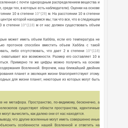
 Вселенная с почти однородным распределением вещества и
 среди тех, в которых есть наблюдатели). Оценки на основе
тоянии 10 в степени
10^{28}
м. На расстоянии 10 в степени
центре которой находимся мы; так что все, что в следующем
10 в степени
10^{118}
м от нас должен существовать объем
орые может иметь объем Хаббла, если его температура не
ько протонов способен вместить объем Хаббла с такой
вать, либо отсутствовать, что дает 2 в степени
10^{118}
 охватывает все возможности. Размер его составляет 10 в
яться. Примерно те же цифры можно получить на основе
 содержания Вселенной. Впрочем, наш ближайший двойник
ирования планет и эволюция жизни благоприятствуют этому.
одных для жизни планет, некоторые из которых могут быть
 не метафора. Пространство, по-видимому, бесконечно, а
телескопов существуют области пространства, идентичные
огут вычислить, как далеко они от нас находятся.
выводу, что другие вселенные могут иметь совершенно иные
объяснить особенности нашей Вселенной и ответить на