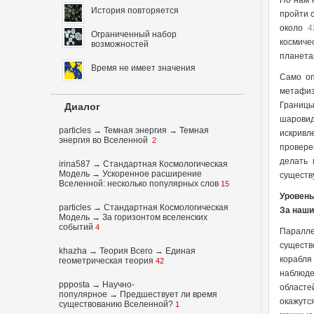
Но нам 
История повторяется
пройти 
около
4
Ограниченный набор
космиче
возможностей
планета
Время не имеет значения
Само оп
метафиз
Границы
Диалог
шаровид
particles
→
Темная энергия
→
Темная
искривл
энергия во Вселенной
2
провере
делать 
irina587
→
Стандартная Космологическая
Модель
→
Ускоренное расширение
существу
Вселенной: несколько популярных слов
15
Уровень 
particles
→
Стандартная Космологическая
За наши
Модель
→
За горизонтом вселенских
событий
4
Паралле
существ
khazha
→
Теория Всего
→
Единая
корабля
геометрическая теория
42
наблюде
ppposta
→
Научно-
областе
популярное
→
Предшествует ли время
окажутс
существованию Вселенной?
1