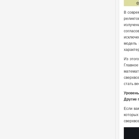
ф
В совре
реликто
излучен
согласо
исключе
модель 
характе
Из этог
Главное
математ
сверхвс
стать ве
Уровень 
Другие
Если ва
которых
сверхвс