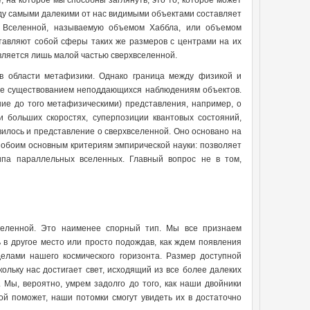
 на которое мы способны заглянуть, это то, которое может
жду самыми далекими от нас видимыми объектами составляет
 Вселенной, называемую объемом Хаббла, или объемом
ставляют собой сферы таких же размеров с центрами на их
вляется лишь малой частью сверхвселенной.
в области метафизики. Однако граница между физикой и
не существованием неподдающихся наблюдениям объектов.
ие до того метафизическими) представления, например, о
 больших скоростях, суперпозиции квантовых состояний,
вилось и представление о сверхвселенной. Оно основано на
 обоим основным критериям эмпирической науки: позволяет
ипа параллельных вселенных. Главный вопрос не в том,
селенной. Это наименее спорный тип. Мы все признаем
 в другое место или просто подождав, как ждем появления
елами нашего космического горизонта. Размер доступной
ольку нас достигает свет, исходящий из все более далеких
 Мы, вероятно, умрем задолго до того, как наши двойники
й поможет, наши потомки смогут увидеть их в достаточно