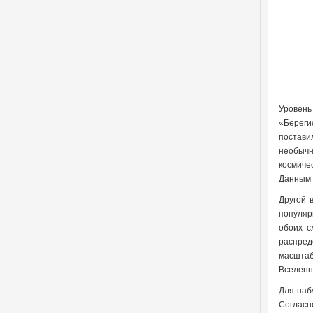
Уровень
«Береги
постави
необычн
космиче
Данным 
Другой 
популяр
обоих с
распред
масштаб
Вселенн
Для наб
Согласн