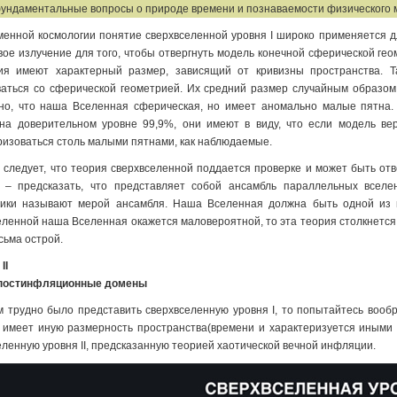
ундаментальные вопросы о природе времени и познаваемости физического 
менной космологии понятие сверхвселенной уровня I широко применяется дл
вое излучение для того, чтобы отвергнуть модель конечной сферической гео
ия имеют характерный размер, зависящий от кривизны пространства. 
ваться со сферической геометрией. Их средний размер случайным образом
но, что наша Вселенная сферическая, но имеет аномально малые пятна. 
на доверительном уровне 99,9%, они имеют в виду, что если модель ве
ризоваться столь малыми пятнами, как наблюдаемые.
о следует, что теория сверхвселенной поддается проверке и может быть отв
 – предсказать, что представляет собой ансамбль параллельных вселе
ики называют мерой ансамбля. Наша Вселенная должна быть одной из н
еленной наша Вселенная окажется маловероятной, то эта теория столкнется
сьма острой.
II
 постинфляционные домены
м трудно было представить сверхвселенную уровня I, то попытайтесь вообр
 имеет иную размерность пространства(времени и характеризуется иными 
еленную уровня II, предсказанную теорией хаотической вечной инфляции.