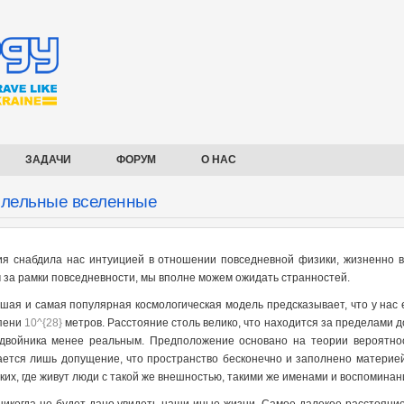
ЗАДАЧИ
ФОРУМ
О НАС
лельные вселенные
я снабдила нас интуицией в отношении повседневной физики, жизненно ва
 за рамки повседневности, мы вполне можем ожидать странностей.
шая и самая популярная космологическая модель предсказывает, что у нас е
епени
10^{28}
метров. Расстояние столь велико, что находится за пределами 
двойника менее реальным. Предположение основано на теории вероятнос
ется лишь допущение, что пространство бесконечно и заполнено материей
аких, где живут люди с такой же внешностью, такими же именами и воспомина