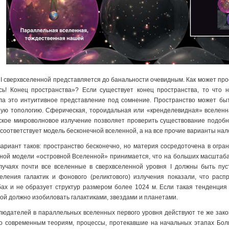
 I сверхвселенной представляется до банальности очевидным. Как может про
сь! Конец пространства»? Если существует конец пространства, то что
ла это интуитивное представление под сомнение. Пространство может бы
ую топологию. Сферическая, тороидальная или «кренделевидная» вселенн
ское микроволновое излучение позволяет проверить существование подобны
соответствует модель бесконечной вселенной, а на все прочие варианты нал
вариант таков: пространство бесконечно, но материя сосредоточена в огран
ной модели «островной Вселенной» принимается, что на больших масштаба
лучаях почти все вселенные в сверхвселенной уровня I должны быть пу
еления галактик и фонового (реликтового) излучения показали, что рас
ах и не образует структур размером более 1024 м. Если такая тенденция
ой должно изобиловать галактиками, звездами и планетами.
людателей в параллельных вселенных первого уровня действуют те же закон
о современным теориям, процессы, протекавшие на начальных этапах Боль