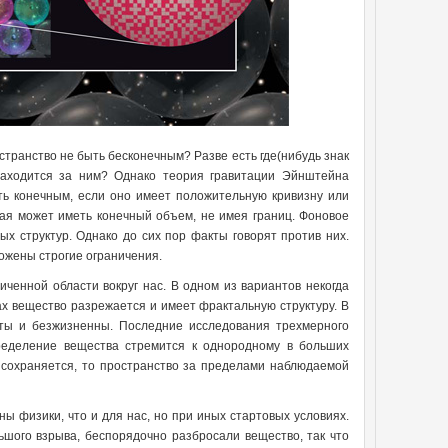
странство не быть бесконечным? Разве есть где(нибудь знак
 находится за ним? Однако теория гравитации Эйнштейна
ть конечным, если оно имеет положительную кривизну или
ая может иметь конечный объем, не имея границ. Фоновое
х структур. Однако до сих пор факты говорят против них.
ожены строгие ограничения.
иченной области вокруг нас. В одном из вариантов некогда
х вещество разрежается и имеет фрактальную структуру. В
сты и безжизненны. Последние исследования трехмерного
пределение вещества стремится к однородному в больших
 сохраняется, то пространство за пределами наблюдаемой
ы физики, что и для нас, но при иных стартовых условиях.
шого взрыва, беспорядочно разбросали вещество, так что