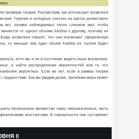
мира.
я проверки теории. Рассмотрим, как используют космологи
метрии. Горячие и холодные «пятна» на картах реликтового
Так вот, размер наблюдаемых пятен слишком мал, чтобы
 меняется от одного объема Хаббла к другому, поэтому не
Когда космологи говорят, что они исключают сферическую
рна, то меньше чем один объем Хаббла из тысячи будет
ергнута, хотя мы и не в состоянии видеть иные вселенные.
нных, и найти распределение вероятностей или то, что
аиболее вероятных. Если же нет, если в рамках теории
 с трудностями. Как мы увидим далее, проблема меры может
азить бесконечное множество таких сверхвселенных, часть
физическими константами. В совокупности они составляют