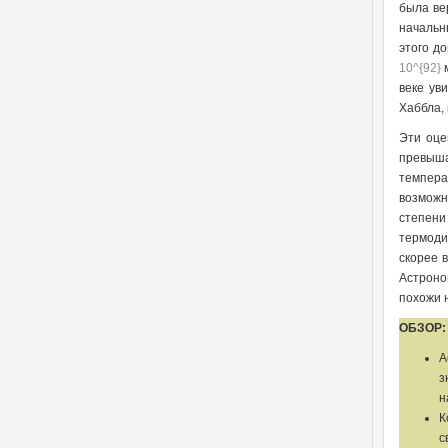
была ве
начальн
этого д
10^{92}
м
веке ув
Хаббла,
Эти оце
превыша
темпер
возможн
степен
термоди
скорее 
Астроно
похожи 
ОБЗОР
А
з
н
К
с