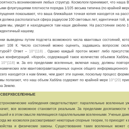
роятность возникновения любых структур. Космологи принимают, что наша
ыми флуктуациями плотности порядка 1/105 весьма типична (по крайней мере,
опущения показывают, что ваша ближайшая точная копия находится на расс
 должна располагаться сфера радиусом 100 световых лет, идентичная той, в 
идим мы, увидят и находящиеся там наши двойники. На расстоянии около 
 идентичный нашему.
нки выведены путем подсчета возможного числа квантовых состояний, кот
ет 108 К. Число состояний можно оценить, задавшись вопросом: скол
атурой? Ответ –
10^{118}
. Однако каждый протон может либо присутство
ых конфигураций. «Короб», содержащий такое количество объемов Хаббла,
и
10^{118}
м. За его пределами вселенные, включая нашу, должны повтор
намических или квантовогравитационных оценок общего информационного
всего находится к нам ближе, чем дают эти оценки, поскольку процесс форм
мы полагают, что наш объем Хаббла содержит по крайней мере
10^{20}
приг
на Землю.
: СВЕРХВСЕЛЕННЫЕ
строномические наблюдения свидетельствуют: параллельные вселенные уже
начит, все возможное становится реальным. За пределами досягаемости 
ашей и в этом смысле являющиеся параллельными вселенными. Ученые даже м
огда же космологи рассматривают некоторые спорные теории, то приходят к 
войства и физические законы. Существование таких вселенных может 