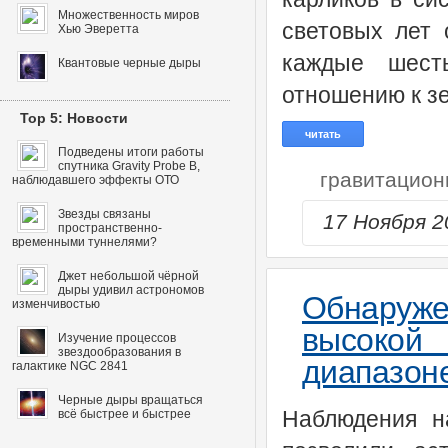
Множественность миров
световых лет 
Хью Эверетта
каждые шест
Квантовые черные дыры
отношению к з
Top 5: Новости
читать
Подведены итоги работы
спутника Gravity Probe B,
гравитацион
наблюдавшего эффекты ОТО
Звезды связаны
17 Ноября 
пространственно-
временными туннелями?
Джет небольшой чёрной
дыры удивил астрономов
Обнаруж
изменчивостью
высокой
Изучение процессов
звездообразования в
диапазон
галактике NGC 2841
Черные дыры вращаться
Наблюдения н
всё быстрее и быстрее