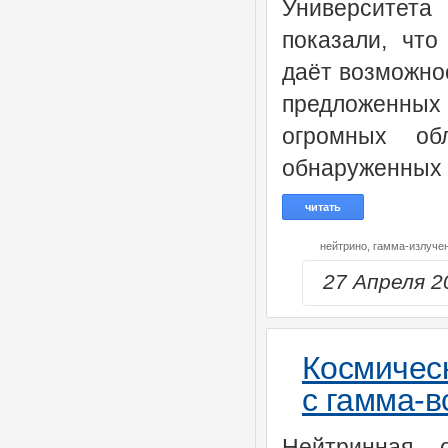
Университет
показали, что
даёт возможно
предложенны
огромных обл
обнаруженных 
читать
нейтрино,
гамма-излуче
27 Апреля 
Космическ
с гамма-
Нейтринная о