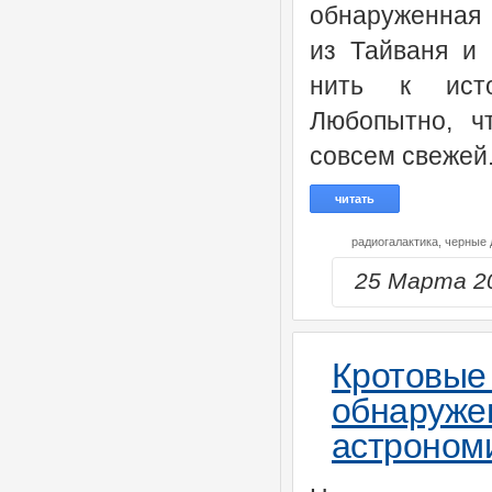
обнаруженная
из Тайваня и
нить к ист
Любопытно, ч
совсем свежей
читать
радиогалактика,
черные
25 Марта 2
Кротовы
обнаруж
астроном