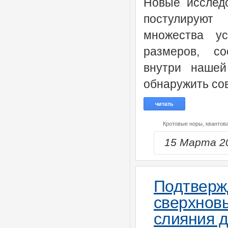
Новые исслед
постулирую
множества у
размеров, со
внутри нашей
обнаружить со
читать
Кротовые норы,
квантова
15 Марта 2
Подтвер
сверхно
слияния д