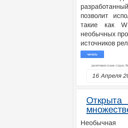
разработанн
позволит исп
такие как W
необычных про
источников рел
читать
релятивистские струи,
W
16 Апреля 
Открыт
множеств
Необычная с