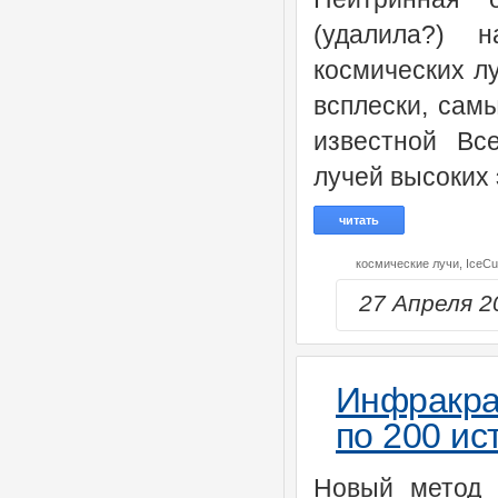
(удалила?) 
космических л
всплески, сам
известной Вс
лучей высоких 
читать
космические лучи,
IceC
27 Апреля 
Инфракра
по 200 ис
Новый метод 