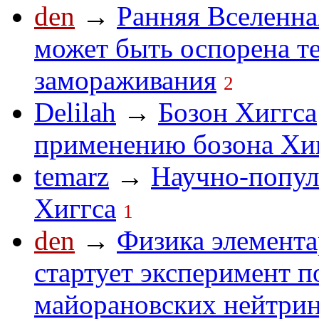
den
→
Ранняя Вселенна
может быть оспорена т
замораживания
2
Delilah
→
Бозон Хиггса
применению бозона Хигг
temarz
→
Научно-попул
Хиггса
1
den
→
Физика элемента
стартует эксперимент п
майорановских нейтри