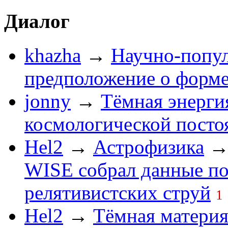
Диалог
khazha
→
Научно-попу
предположение о форм
jonny
→
Тёмная энерги
космологической посто
Hel2
→
Астрофизика
WISE собрал данные по
релятивистских струй
1
Hel2
→
Тёмная матери