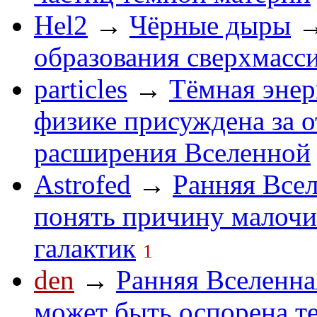
Hel2
→
Чёрные дыры
образования сверхмасс
particles
→
Тёмная энер
физике присуждена за 
расширения Вселенной
Astrofed
→
Ранняя Все
понять причину малочи
галактик
1
den
→
Ранняя Вселенна
может быть оспорена т