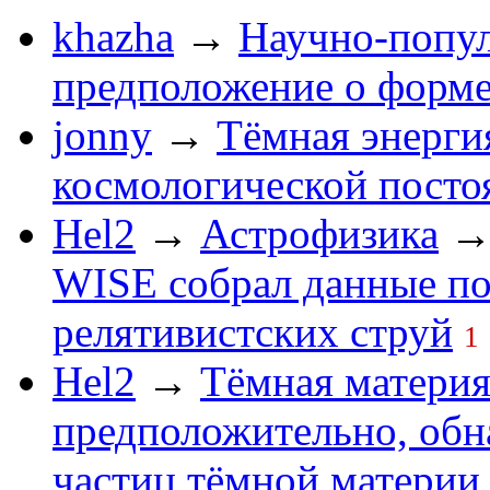
khazha
→
Научно-попу
предположение о форм
jonny
→
Тёмная энерги
космологической посто
Hel2
→
Астрофизика
WISE собрал данные по
релятивистских струй
1
Hel2
→
Тёмная матери
предположительно, обн
частиц тёмной материи