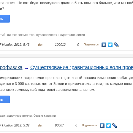
тва лития. Но вот беда: последнего должно быть намного больше, чем мы на
и?
ть
итий,
синтез элементов,
нуклеосинтез,
недостаток лития
7 Ноября 2012, 5:43
den
100012
0
Поделиться
рофизика
→
Существование гравитационных волн пров
американских астрономов провела тщательный анализ изменения орбит дву
одится в 3 000 световых лет от Земли и примечательна тем, что каждые шест
ошению к земному наблюдателю) за своим компаньоном.
ть
равитационные волны,
белые карлики
7 Ноября 2012, 5:32
den
93007
0
Поделиться