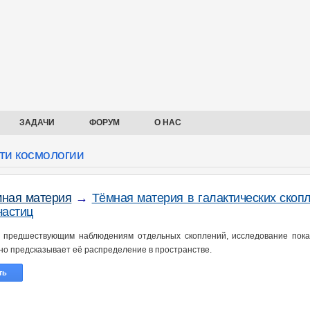
ЗАДАЧИ
ФОРУМ
О НАС
ти космологии
ная материя
→
Тёмная материя в галактических скоп
частиц
 предшествующим наблюдениям отдельных скоплений, исследование пока
но предсказывает её распределение в пространстве.
ть