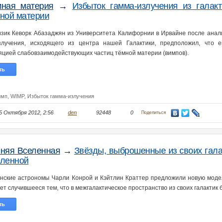
мная материя
→
Избыток гамма-излучения из галак
ной материи
зик Кеворк Абазаджян из Университета Калифорнии в Ирвайне после анал
злучения, исходящего из центра нашей Галактики, предположил, что 
яцией слабовзаимодействующих частиц тёмной материи (вимпов).
ть
имп,
WIMP,
Избыток гамма-излучения
5 Октября 2012, 2:56
den
92448
0
Поделиться
няя Вселенная
→
Звёзды, выброшенные из своих гала
ленной
нские астрономы Чарли Конрой и Кэйтлин Краттер предложили новую моде
ет случившееся тем, что в межгалактическое пространство из своих галакти
ть