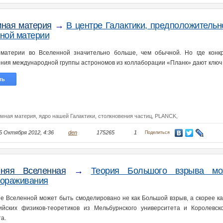
ная материя
→
В центре Галактики, предположительн
ной материи
материи во Вселенной значительно больше, чем обычной. Но где конк
ния международной группы астрономов из коллаборации «Планк» дают ключ к 
ть
ёмная материя,
ядро нашей Галактики,
столкновения частиц,
PLANCK,
5 Октября 2012, 4:36
den
175265
1
Поделиться
нняя Вселенная
→
Теория Большого взрыва мо
ораживания
е Вселенной может быть смоделировано не как Большой взрыв, а скорее ка
ийских физиков-теоретиков из Мельбурнского университета и Королевско
а.