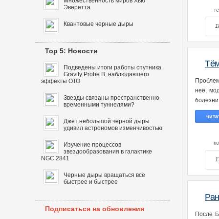
Множественность миров Хью
Эверетта
т
Квантовые черные дыры
1
Top 5: Новости
Тём
Подведены итоги работы спутника
Gravity Probe B, наблюдавшего
Проблем
эффекты ОТО
неё, мо
Звезды связаны пространственно-
болезни
временными туннелями?
чита
Джет небольшой чёрной дыры
удивил астрономов изменчивостью
к
Изучение процессов
звездообразования в галактике
NGC 2841
1
Черные дыры вращаться всё
быстрее и быстрее
Ран
Подписаться на обновления
После Б