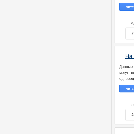
чита
Р
2
На 
Данные н
могут п
однород
чита
с
2