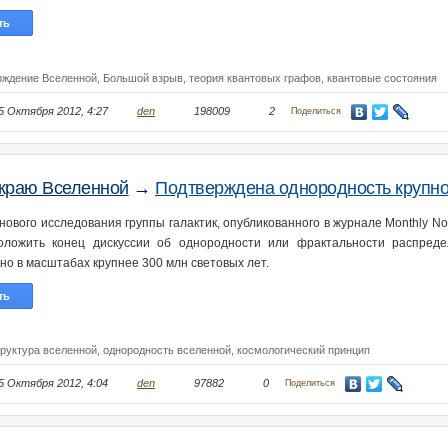
ть
ождение Вселенной,
Большой взрыв,
теория квантовых графов,
квантовые состояния
5 Октября 2012, 4:27
den
198009
2
Поделиться
краю Вселенной
→
Подтверждена однородность крупно
ового исследования группы галактик, опубликованного в журнале Monthly Notice
оложить конец дискуссии об однородности или фрактальности распред
но в масштабах крупнее 300 млн световых лет.
ть
труктура вселенной,
однородность вселенной,
космологический принцип
5 Октября 2012, 4:04
den
97882
0
Поделиться