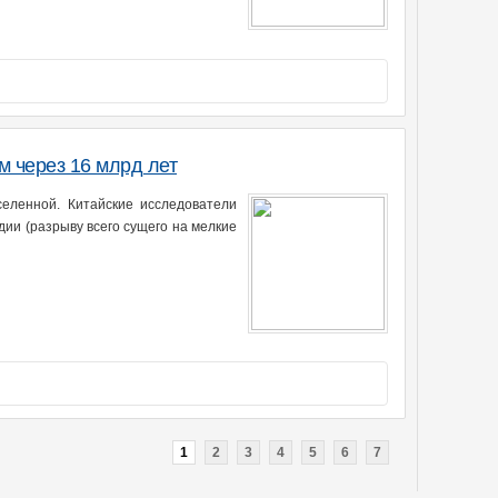
м через 16 млрд лет
еленной. Китайские исследователи
ии (разрыву всего сущего на мелкие
1
2
3
4
5
6
7