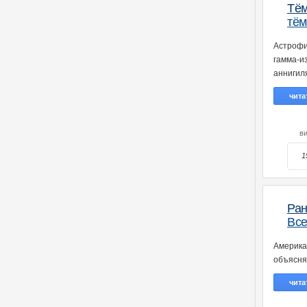
Тё
тём
Астрофи
гамма-и
аннигил
чита
в
1
Ран
Все
Америка
объясня
чита