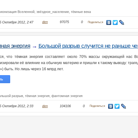
еионизация Вселенной,
звёздное_население,
тёмные века
5 Октября 2012, 2:47
den
97075
0
Поделиться
ная энергия
→
Большой разрыв случится не раньше че
ся, что тёмная энергия составляет около 70% массы окружающей нас Вс
изировали её влияние на обычную материю и пришли к такому выводу: трагед
») быть. Но лишь через 16 млрд лет.
ть
ольшой разрыв,
тёмная энергия,
фантомная энергия
5 Октября 2012, 2:33
den
104106
0
Поделиться