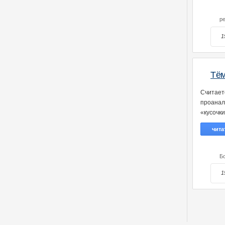
р
1
Тём
Считает
проанал
«кусочки
чита
Б
1