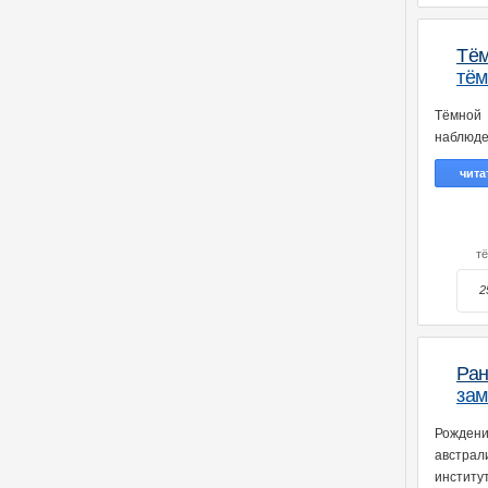
Тём
тём
Тёмной 
наблюде
чита
т
2
Ра
зам
Рождени
австрал
институт