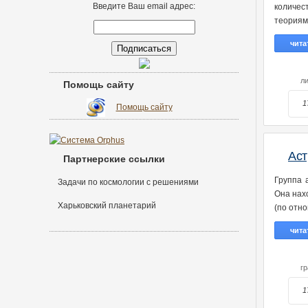
Введите Ваш email адрес:
количес
теориям
чита
л
Помощь сайту
1
Помощь сайту
Аст
Партнерские ссылки
Группа 
Задачи по космологии с решениями
Она нах
Харьковский планетарий
(по отн
чита
г
1