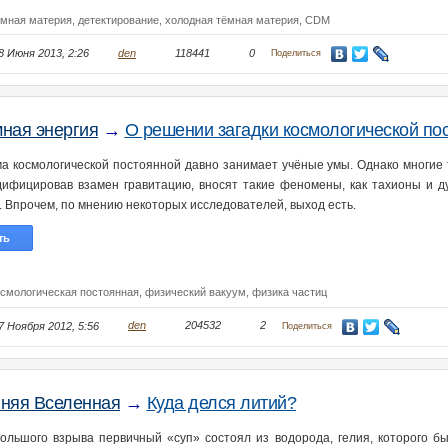
ёмная материя,
детектирование,
холодная тёмная материя,
CDM
8 Июня 2013, 2:26
den
118441
0
Поделиться
ная энергия
→
О решении загадки космологической по
а космологической постоянной давно занимает учёные умы. Однако многие 
дифицировав взамен гравитацию, вносят такие феномены, как тахионы и ду
. Впрочем, по мнению некоторых исследователей, выход есть.
ть
осмологическая постоянная,
физический вакуум,
физика частиц
7 Ноября 2012, 5:56
den
204532
2
Поделиться
няя Вселенная
→
Куда делся литий?
ольшого взрыва первичный «суп» состоял из водорода, гелия, которого б