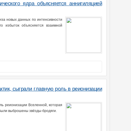
тического ядра объясняется аннигиляцией
иза новых данных по интенсивности
его избыток объясняется взаимной
ктик, сыграли главную роль в реионизации
ль реионизации Вселенной, которая
к были выброшены звёзды-бродяги.