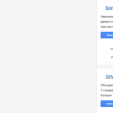
Бол
Америка
движутс
при расп
чита
н
2
Опу
Объедин
Стандар
больше 
чита