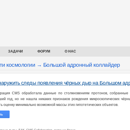
ЗАДАЧИ
ФОРУМ
О НАС
ти космологии → Большой адронный коллайдер
аружить следы появления чёрных дыр на Большом адр
рация CMS обработала данные по столкновениям протонов, собранные 
ий год, но не нашла никаких признаков рождения микроскопических чёрны
ть оценку минимально возможной массы этих гипотетических объектов.
ть