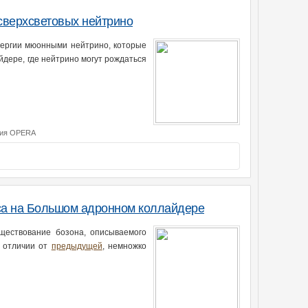
сверхсветовых нейтрино
нергии мюонными нейтрино, которые
йдере, где нейтрино могут рождаться
ция OPERA
са на Большом адронном коллайдере
ществование бозона, описываемого
в отличии от
предыдущей
, немножко