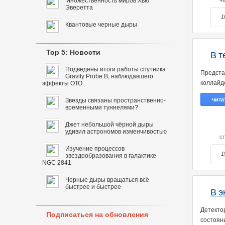
Множественность миров Хью
ч
Эверетта
1
Квантовые черные дыры
Top 5: Новости
В т
Подведены итоги работы спутника
Предста
Gravity Probe B, наблюдавшего
коллайде
эффекты ОТО
чита
Звезды связаны пространственно-
временными туннелями?
Джет небольшой чёрной дыры
удивил астрономов изменчивостью
с
Изучение процессов
1
звездообразования в галактике
NGC 2841
Черные дыры вращаться всё
быстрее и быстрее
В э
Детекто
Подписаться на обновления
состоян