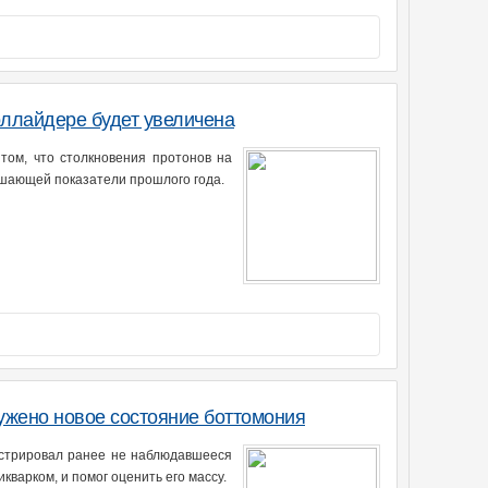
оллайдере будет увеличена
том, что столкновения протонов на
вышающей показатели прошлого года.
ужено новое состояние боттомония
истрировал ранее не наблюдавшееся
варком, и помог оценить его массу.