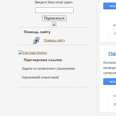
Введите Ваш email адрес:
чита
б
Помощь сайту
2
Помощь сайту
Пои
Партнерские ссылки
Коллаб
проводя
Задачи по космологии с решениями
суперси
Харьковский планетарий
чита
с
2