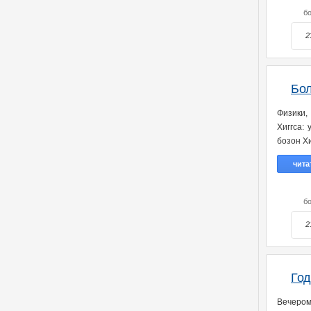
бо
2
Бол
Физики,
Хиггса:
бозон Хи
чита
бо
2
Год
Вечеро