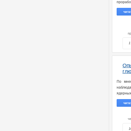
прорабо
чита
п
1
Оп
гл
По мнен
наблюда
ядерных
чита
ч
1