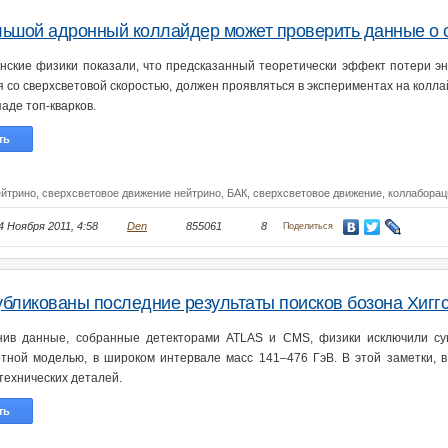
ьшой адронный коллайдер может проверить данные о 
нские физики показали, что предсказанный теоретически эффект потери э
я со сверхсветовой скоростью, должен проявляться в экспериментах на колла
аде топ-кварков.
ть
ейтрино,
сверхсветовое движение нейтрино,
БАК,
сверхсветовое движение,
коллабора
4 Ноября 2011, 4:58
Den
855061
8
Поделиться
бликованы последние результаты поисков бозона Хигг
ив данные, собранные детекторами ATLAS и CMS, физики исключили су
тной моделью, в широком интервале масс 141–476 ГэВ. В этой заметки, 
технических деталей.
ть