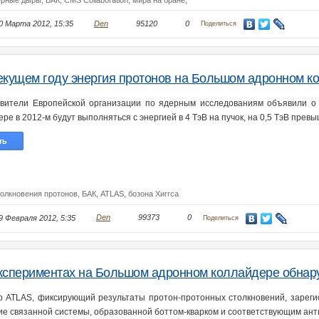
ерные дыры,
БАК,
CMS Collaboration,
мира на бране,
0 Марта 2012, 15:35
Den
95120
0
Поделиться
екущем году энергия протонов на Большом адронном к
вители Европейской организации по ядерным исследованиям объявили о 
ре в 2012-м будут выполняться с энергией в 4 ТэВ на пучок, на 0,5 ТэВ пре
ть
толкновения протонов,
БАК,
ATLAS,
бозона Хиггса
9 Февраля 2012, 5:35
Den
99373
0
Поделиться
кспериментах на Большом адронном коллайдере обнар
р ATLAS, фиксирующий результаты протон-протонных столкновений, зарег
ие связанной системы, образованной боттом-кварком и соответствующим антик