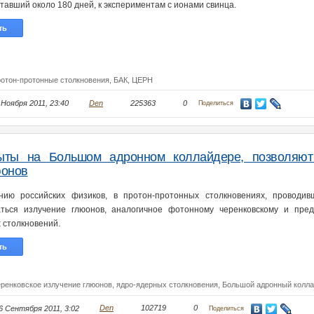
тавший около 180 дней, к экспериментам с ионами свинца.
ть
ротон-протонные столкновения,
БАК,
ЦЕРН
 Ноября 2011, 23:40
Den
225363
0
Поделиться
ыты на Большом адронном коллайдере, позволяют р
юонов
ию российских физиков, в протон-протонных столкновениях, проводив
ться излучение глюонов, аналогичное фотонному черенковскому и пред
 столкновений.
ть
еренковское излучение глюонов,
ядро-ядерных столкновения,
Большой адронный колл
6 Сентября 2011, 3:02
Den
102719
0
Поделиться