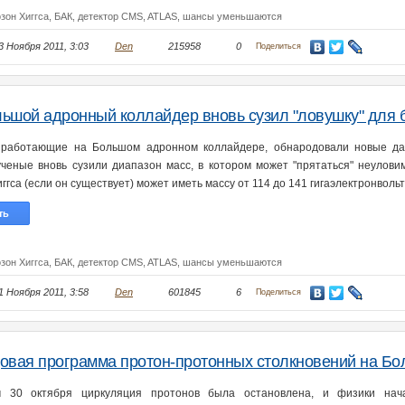
зон Хиггса,
БАК,
детектор CMS,
ATLAS,
шансы уменьшаются
3 Ноября 2011, 3:03
Den
215958
0
Поделиться
ьшой адронный коллайдер вновь сузил "ловушку" для б
 работающие на Большом адронном коллайдере, обнародовали новые да
 ученые вновь сузили диапазон масс, в котором может "прятаться" неулови
ггса (если он существует) может иметь массу от 114 до 141 гигаэлектронвольт
ть
зон Хиггса,
БАК,
детектор CMS,
ATLAS,
шансы уменьшаются
1 Ноября 2011, 3:58
Den
601845
6
Поделиться
овая программа протон-протонных столкновений на Б
м 30 октября циркуляция протонов была остановлена, и физики нача