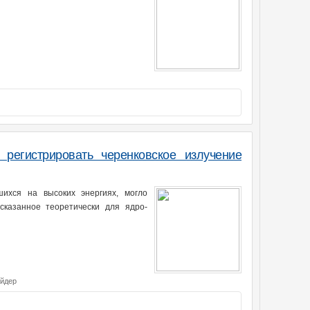
егистрировать черенковское излучение
шихся на высоких энергиях, могло
сказанное теоретически для ядро-
айдер