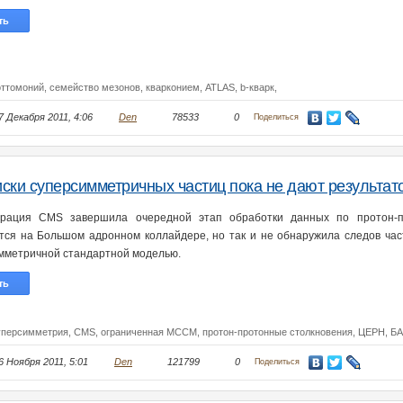
ть
оттомоний,
семейство мезонов,
кварконием,
ATLAS,
b-кварк,
7 Декабря 2011, 4:06
Den
78533
0
Поделиться
ски суперсимметричных частиц пока не дают результат
орация CMS завершила очередной этап обработки данных по протон-п
тся на Большом адронном коллайдере, но так и не обнаружила следов ча
мметричной стандартной моделью.
ть
уперсимметрия,
CMS,
ограниченная МССМ,
протон-протонные столкновения,
ЦЕРН,
БА
6 Ноября 2011, 5:01
Den
121799
0
Поделиться