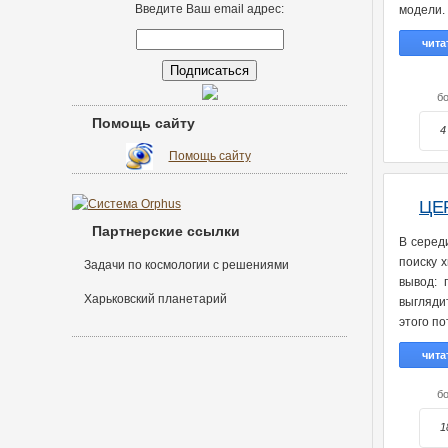
Введите Ваш email адрес:
модели. 
чита
бо
Помощь сайту
4
Помощь сайту
ЦЕР
Партнерские ссылки
В серед
поиску 
Задачи по космологии с решениями
вывод: 
Харьковский планетарий
выгляди
этого п
чита
бо
1