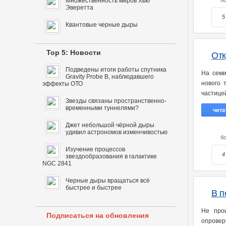
Множественность миров Хью
бо
Эверетта
5
Квантовые черные дыры
Top 5: Новости
Отк
Подведены итоги работы спутника
На семи
Gravity Probe B, наблюдавшего
нового 
эффекты ОТО
частице
Звезды связаны пространственно-
временными туннелями?
чита
Джет небольшой чёрной дыры
удивил астрономов изменчивостью
бо
Изучение процессов
4
звездообразования в галактике
NGC 2841
Черные дыры вращаться всё
быстрее и быстрее
В п
Не про
Подписаться на обновления
опровер