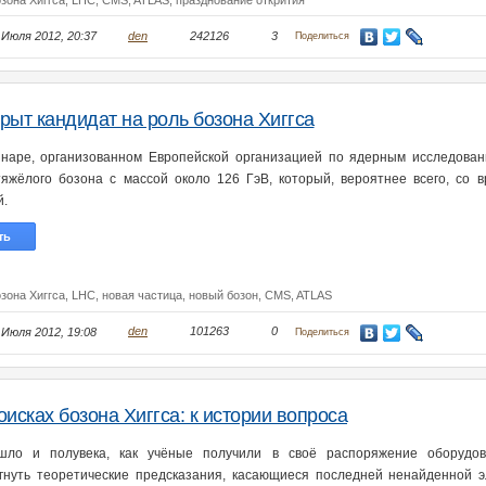
зона Хиггса,
LHC,
CMS,
ATLAS,
празднование открития
 Июля 2012, 20:37
den
242126
3
Поделиться
рыт кандидат на роль бозона Хиггса
наре, организованном Европейской организацией по ядерным исследован
тяжёлого бозона с массой около 126 ГэВ, который, вероятнее всего, со в
й.
ть
зона Хиггса,
LHC,
новая частица,
новый бозон,
CMS,
ATLAS
 Июля 2012, 19:08
den
101263
0
Поделиться
оисках бозона Хиггса: к истории вопроса
шло и полувека, как учёные получили в своё распоряжение оборудов
гнуть теоретические предсказания, касающиеся последней ненайденной 