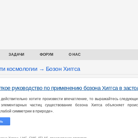
ЗАДАЧИ
ФОРУМ
О НАС
ти космологии → Бозон Хиггса
ткое руководство по применению бозона Хиггса в заст
 действительно хотите произвести впечатление, то выражайтесь следующ
 элементарных частиц существование бозона Хиггса объясняет проис
слабой симметрии в природе».
ть