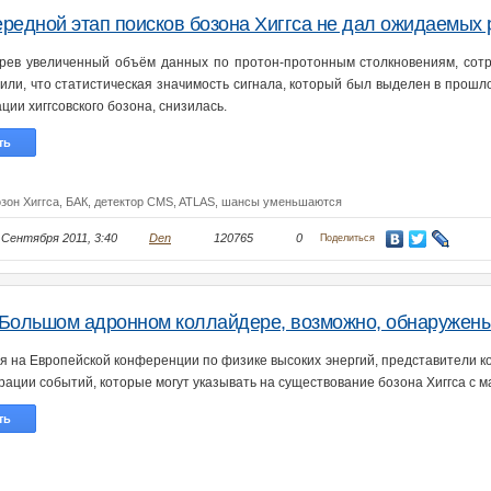
редной этап поисков бозона Хиггса не дал ожидаемых 
рев увеличенный объём данных по протон-протонным столкновениям, сот
или, что статистическая значимость сигнала, который был выделен в прошло
ции хиггсовского бозона, снизилась.
ть
зон Хиггса,
БАК,
детектор CMS,
ATLAS,
шансы уменьшаются
 Сентября 2011, 3:40
Den
120765
0
Поделиться
Большом адронном коллайдере, возможно, обнаружены
я на Европейской конференции по физике высоких энергий, представители 
рации событий, которые могут указывать на существование бозона Хиггса с м
ть