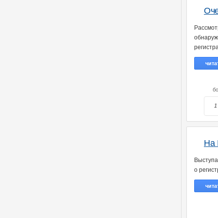
Оче
Рассмот
обнаруж
регистра
чита
бо
1
На 
Выступа
о регист
чита