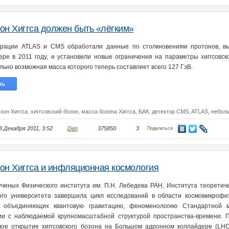
он Хиггса должен быть «лёгким»
орации ATLAS и CMS обработали данные по столкновениям протонов, 
ере в 2011 году, и установили новые ограничения на параметры хиггсовск
льно возможная масса которого теперь составляет всего 127 ГэВ.
ть
зон Хиггса,
хиггсовский бозон,
масса бозона Хиггса,
БАК,
детектор CMS,
ATLAS,
небол
8 Декабря 2011, 3:52
Den
375850
3
Поделиться
он Хиггса и инфляционная космология
ученых Физического института им. П.Н. Лебедева РАН, Института теоретич
ого университета завершила цикл исследований в области космомикрофи
), объединяющих квантовую гравитацию, феноменологию Стандартной 
и с наблюдаемой крупномасштабной структурой пространства-времени. 
ое открытие хиггсовского бозона на Большом адронном коллайдере (LHC