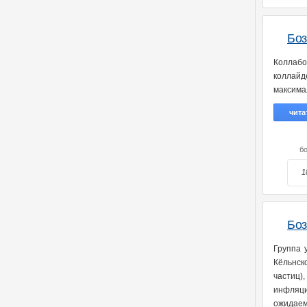
Боз
Коллаб
коллайд
максима
чита
бо
1
Боз
Группа 
Кёльнск
частиц
инфляци
ожидаем