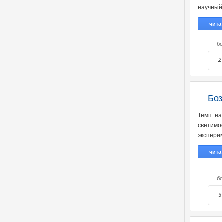
научный
чита
бо
2
Боз
Темп на
светимо
эксперим
чита
бо
3