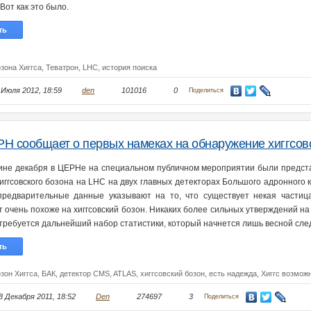
Вот как это было.
ть
зона Хиггса,
Теватрон,
LHC,
история поиска
 Июля 2012, 18:59
den
101016
0
Поделиться
Н сообщает о первых намеках на обнаружение хиггсов
ине декабря в ЦЕРНе на специальном публичном мероприятии были предс
хиггсовского бозона на LHC на двух главных детекторах Большого адронного
предварительные данные указывают на то, что существует некая частиц
т очень похоже на хиггсовский бозон. Никаких более сильных утверждений н
отребуется дальнейший набор статистики, который начнется лишь весной сле
ть
зон Хиггса,
БАК,
детектор CMS,
ATLAS,
хиггсовский бозон,
есть надежда,
Хиггс возмож
8 Декабря 2011, 18:52
Den
274697
3
Поделиться