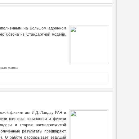
выполненным на Большом адронном
ого бозона из Стандартной модели,
ьшая масса
еской физики им. Л.Д. Ландау РАН и
зики (синтеза космологии и физики
модели и теорию космологической
Полученные результаты предваряют
). О работе рассказывает ведущий