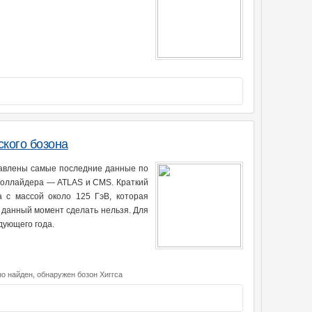
ского бозона
тавлены самые последние данные по
 коллайдера — ATLAS и CMS. Краткий
а с массой около 125 ГэВ, которая
а данный момент сделать нельзя. Для
дующего года.
но найден,
обнаружен бозон Хиггса