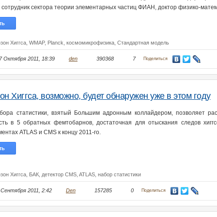
 сотрудник сектора теории элементарных частиц ФИАН, доктор физико-матем
ть
зон Хиггса,
WMAP,
Planck,
космомикрофизика,
Стандартная модель
7 Октября 2011, 18:39
den
390368
7
Поделиться
он Хиггса, возможно, будет обнаружен уже в этом году
бора статистики, взятый Большим адронным коллайдером, позволяет рас
сть в 5 обратных фемтобарнов, достаточная для отыскания следов хиггсо
ентах ATLAS и CMS к концу 2011-го.
ть
зон Хиггса,
БАК,
детектор CMS,
ATLAS,
набор статистики
 Сентября 2011, 2:42
Den
157285
0
Поделиться