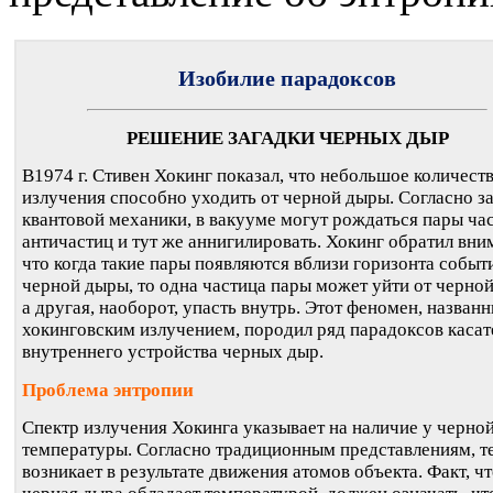
Изобилие парадоксов
РЕШЕНИЕ ЗАГАДКИ ЧЕРНЫХ ДЫР
В1974 г. Стивен Хокинг показал, что небольшое количест
излучения способно уходить от черной дыры. Согласно з
квантовой механики, в вакууме могут рождаться пары ча
античастиц и тут же аннигилировать. Хокинг обратил вни
что когда такие пары появляются вблизи горизонта событ
черной дыры, то одна частица пары может уйти от черно
а другая, наоборот, упасть внутрь. Этот феномен, назван
хокинговским излучением, породил ряд парадоксов касат
внутреннего устройства черных дыр.
Проблема энтропии
Спектр излучения Хокинга указывает на наличие у черно
температуры. Согласно традиционным представлениям, т
возникает в результате движения атомов объекта. Факт, ч