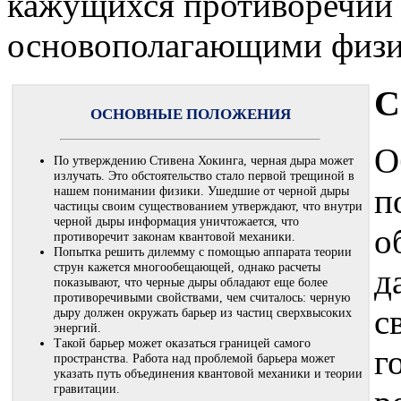
кажущихся противоречий
основополагающими физи
С
ОСНОВНЫЕ ПОЛОЖЕНИЯ
О
По утверждению Стивена Хокинга, черная дыра может
излучать. Это обстоятельство стало первой трещиной в
п
нашем понимании физики. Ушедшие от черной дыры
частицы своим существованием утверждают, что внутри
черной дыры информация уничтожается, что
о
противоречит законам квантовой механики.
Попытка решить дилемму с помощью аппарата теории
струн кажется многообещающей, однако расчеты
д
показывают, что черные дыры обладают еще более
противоречивыми свойствами, чем считалось: черную
с
дыру должен окружать барьер из частиц сверхвысоких
энергий.
Такой барьер может оказаться границей самого
г
пространства. Работа над проблемой барьера может
указать путь объединения квантовой механики и теории
гравитации.