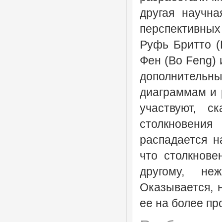
другая научна
перспективных
Руфь Бритто (R
Фен (Во Feng) 
дополнительны
диаграммам и 
участвуют, с
столкновени
распадается н
что столкнове
другому, не
Оказывается, 
ее на более пр