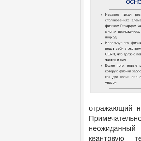
ОСНО
Недавно тихая рев
столкновениях элем
физиком Ричардом Фе
многих приложениях,
подход.
Используя его, физик
ведут себя в экстре
CERN, что должно по
частиц и сил.
Более того, новые 
которую физики забро
как две копии сил 
унисон.
отражающий н
Примечатель
неожиданный 
квантовую 