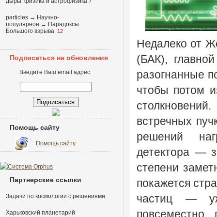
дыры: физика и астрофизика
7
particles
→
Научно-
популярное
→
Парадоксы
Большого взрыва
12
Недалеко от Ж
(БАК), главно
Подписаться на обновления
разогнанные по
Введите Ваш email адрес:
чтобы потом и
столкновений
встречных пуч
Помощь сайту
решений наг
Помощь сайту
детектора — з
степени замет
Партнерские ссылки
покажется стр
частиц — уж
Задачи по космологии с решениями
повсеместно 
Харьковский планетарий