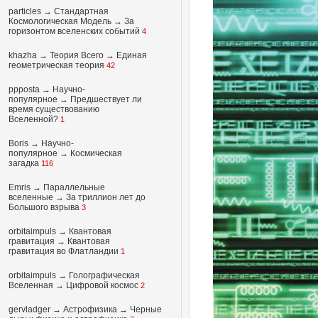
particles
→
Стандартная
Космологическая Модель
→
За
горизонтом вселенских событий
4
khazha
→
Теория Всего
→
Единая
геометрическая теория
42
ppposta
→
Научно-
популярное
→
Предшествует ли
время существованию
Вселенной?
1
Boris
→
Научно-
популярное
→
Космическая
загадка
116
Emris →
Параллельные
вселенные
→
За триллион лет до
Большого взрыва
3
orbitaimpuls
→
Квантовая
гравитация
→
Квантовая
гравитация во Флатландии
1
orbitaimpuls
→
Голографическая
Вселенная
→
Цифровой космос
2
gervladger
→
Астрофизика
→
Черные