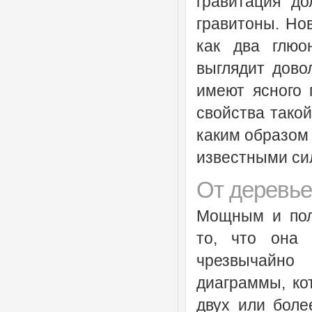
гравитация до
гравитоны. Нов
как два глюо
выглядит дово
имеют ясного 
свойства такой
каким образом
известными си
От деревье
Мощным и пол
то, что она 
чрезвычайно
диаграммы, ко
двух или боле