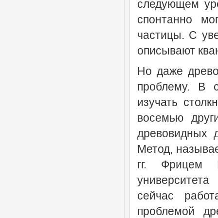
следующем уро
спонтанно мо
частицы. С ув
описывают ква
Но даже древо
проблему. В 
изучать столк
восемью друг
древовидных д
Метод, называ
гг. Фрицем 
университета 
сейчас рабо
проблемой др