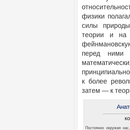
относительност
физики полагал
силы природы
теории и на 
фейнмановскую
перед ними 
математически
принципиально
к более револ
затем — к теор
Анат
КО
Постоянно окружая нас