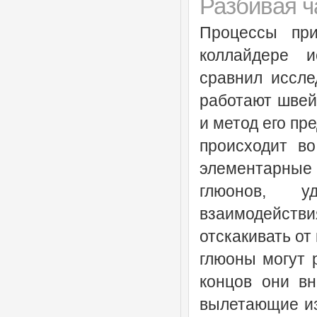
Разбивая 
Процессы пр
коллайдере 
сравнил иссле
работают швейц
и метод его пр
происходит в
элементарны
глюонов, у
взаимодействи
отскакивать от
глюоны могут 
концов они вн
вылетающие из