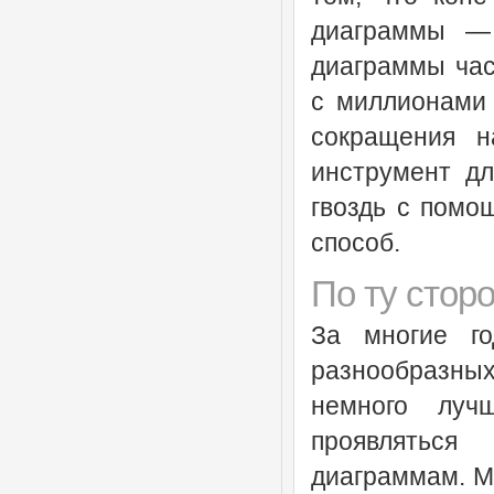
диаграммы — 
диаграммы час
с миллионами 
сокращения 
инструмент дл
гвоздь с помо
способ.
По ту стор
За многие го
разнообразны
немного луч
проявлятьс
диаграммам. Мы