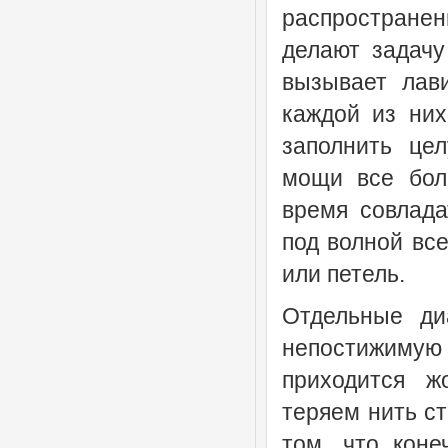
распростране
делают задачу
вызывает лав
каждой из ни
заполнить це
мощи все бол
время совлада
под волной вс
или петель.
Отдельные ди
непостижимую 
приходится ж
теряем нить с
том, что кон