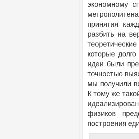
экономному сп
метрополитена
принятия каж
разбить на ве
теоретически
которые долго
идеи были пре
точностью выяс
мы получили во
К тому же тако
идеализирова
физиков пред
построения ед