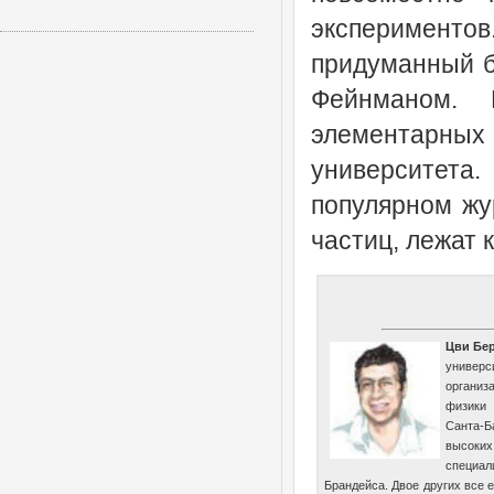
эксперименто
придуманный б
Фейнманом. 
элементарных
университета
популярном жу
частиц, лежат
Цви Бер
универс
органи
физики
Санта-Б
высок
специа
Брандейса. Двое других все 