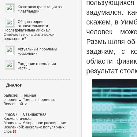
пользующихс
Квантовая гравитация во
задумался: ка
Флатландии
скажем, в Уимб
Общая теория
относительности
человек мож
Последовательна ли она?
Отвечает ли она физической
реальности?
Размышляя об 
Актуальные проблемы
задачам, с к
космологии
области физик
Рождение космологии
частиц
результат стол
Диалог
particles
→
Темная
энергия
→
Темная энергия во
Вселенной
2
irina587
→
Стандартная
Космологическая
Модель
→
Ускоренное расширение
Вселенной: несколько популярных
слов
15