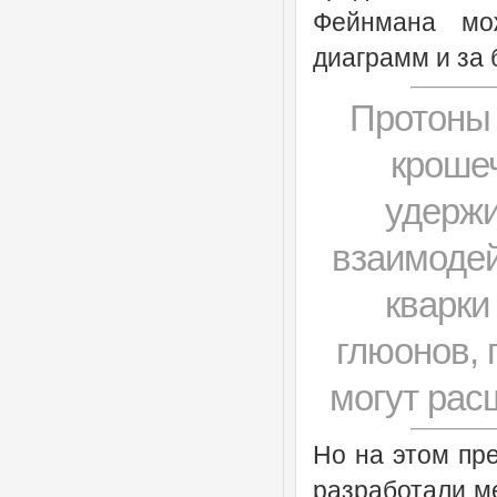
Фейнмана мо
диаграмм и за 
Протоны 
крошеч
удержи
взаимодей
кварки
глюонов, 
могут рас
Но на этом пр
разработали ме