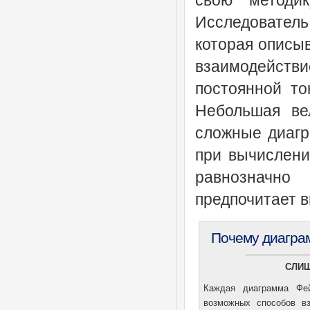
свою методик
Исследовател
которая описыв
взаимодействи
постоянной то
Небольшая ве
сложные диагр
при вычислени
равнозначно
предпочитает 
Почему диагра
СЛИШ
Каждая диаграмма Фей
возможных способов вз