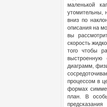
маленькой ка
утомительны, 
вниз по накло
описания на мо
вы рассмотрит
скорость жидко
того чтобы ра
выстроенную 
диаграмм, физи
сосредоточива
процессом в ц
формах симмет
план. В особ
предсказания