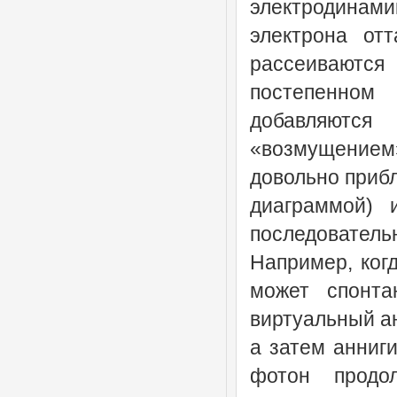
электродинами
электрона от
рассеиваются
постепенном
добавляются
«возмущение
довольно приб
диаграммой)
последователь
Например, когд
может спонта
виртуальный ан
а затем анниги
фотон продо