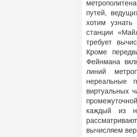
метрополитена,
путей, ведущи
хотим узнать 
станции «Май
требует вычи
Кроме передв
Фейнмана вкл
линий метро
нереальные п
виртуальных ча
промежуточно
каждый из н
рассматриваю
вычисляем вер