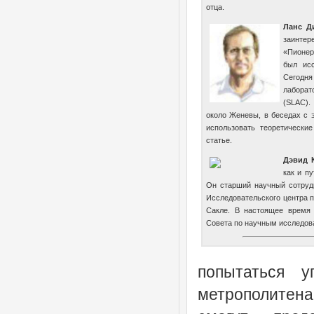
отца.
Ланс Ди
заинте
«Пионер
был ис
Сегодн
лаборат
(SLAC)
около Женевы, в беседах с 
использовать теоретически
статье.
Дэвид К
как и п
Он старший научный сотруд
Исследовательского центра п
Сакле. В настоящее время 
Совета по научным исследов
попытаться у
метрополитена