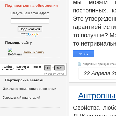
мы можем н
Подписаться на обновления
постоянных, к
Введите Ваш email адрес:
Это утверждени
гарантией исти
то получше? Мо
то нетривиаль
Помощь сайту
Помощь сайту
читать
антропный принцип,
кос
22 Апреля 
Партнерские ссылки
Задачи по космологии с решениями
Антропны
Харьковский планетарий
Свойства люб
ДНК до гигантс