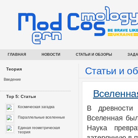
ГЛАВНАЯ
НОВОСТИ
СТАТЬИ И ОБЗОРЫ
ЗАДА
Статьи и о
Теория
Введение
Вселенна
Top 5: Статьи
В древности
Космическая загадка
Вселенная был
Параллельные вселенные
Наука превра
Единая геометрическая
теория
затерянную в п