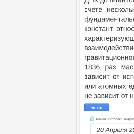
счете нескол
фундаменталь
констант отно
характериз
взаимодейств
гравитационног
1836 раз мас
зависит от ис
или атомных ед
не зависит от 
читать
тонкая настройка,
антро
20 Апреля 