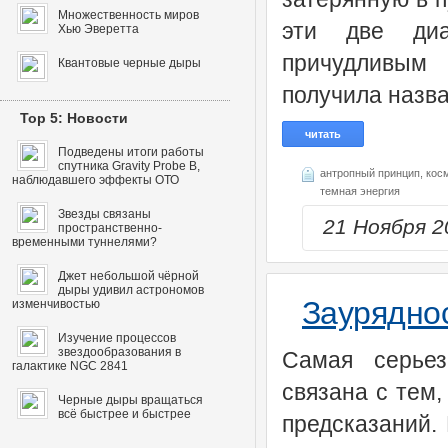
Множественность миров
эти две диа
Хью Эверетта
причудливым 
Квантовые черные дыры
получила назв
Top 5: Новости
читать
Подведены итоги работы
спутника Gravity Probe B,
антропный принцип,
кос
наблюдавшего эффекты ОТО
темная энергия
Звезды связаны
21 Ноября 
пространственно-
временными туннелями?
Джет небольшой чёрной
дыры удивил астрономов
Зауряднос
изменчивостью
Изучение процессов
звездообразования в
Cамая серьез
галактике NGC 2841
связана с тем,
Черные дыры вращаться
всё быстрее и быстрее
предсказаний. 