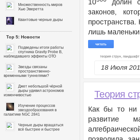
10
долин со
Множественность миров
Хью Эверетта
законов, кот
Квантовые черные дыры
пространства. 
лишь маленький
Top 5: Новости
читать
Подведены итоги работы
спутника Gravity Probe B,
наблюдавшего эффекты ОТО
теория струн,
ландшафт 
18 Июля 20
Звезды связаны
пространственно-
временными туннелями?
Джет небольшой чёрной
дыры удивил астрономов
Теория ст
изменчивостью
Изучение процессов
Как бы то ни 
звездообразования в
галактике NGC 2841
развитие м
Черные дыры вращаться
алгебраическ
всё быстрее и быстрее
позволила за