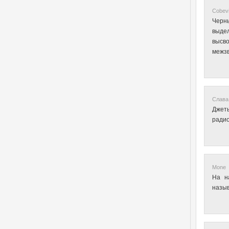
Cobevi
Черн
выдел
высво
межзв
Слава 
Джет
радио
Mone •
На н
назыв