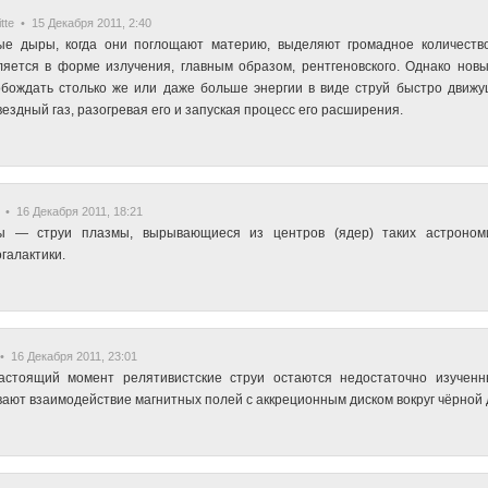
tte • 15 Декабря 2011, 2:40
ые дыры, когда они поглощают материю, выделяют громадное количество 
яется в форме излучения, главным образом, рентгеновского. Однако нов
бождать столько же или даже больше энергии в виде струй быстро движу
ездный газ, разогревая его и запуская процесс его расширения.
• 16 Декабря 2011, 18:21
ы — струи плазмы, вырывающиеся из центров (ядер) таких астрономич
галактики.
 16 Декабря 2011, 23:01
астоящий момент релятивистские струи остаются недостаточно изученн
ают взаимодействие магнитных полей с аккреционным диском вокруг чёрной