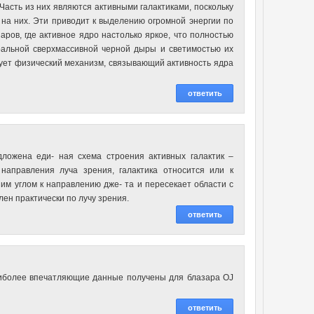
асть из них являются активными галактиками, поскольку
на них. Эти приводит к выделению огромной энергии по
ров, где активное ядро настолько яркое, что полностью
тральной сверхмассивной черной дыры и светимостью их
твует физический механизм, связывающий активность ядра
ответить
ложена еди- ная схема строения активных галактик –
 направления луча зрения, галактика относится или к
им углом к направлению дже- та и пересекает области с
ен практически по лучу зрения.
ответить
аиболее впечатляющие данные получены для блазара OJ
ответить