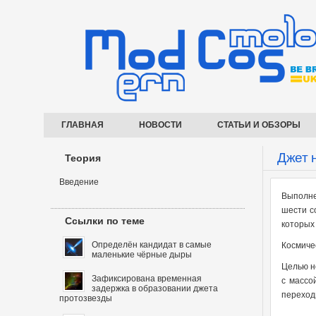
ГЛАВНАЯ
НОВОСТИ
СТАТЬИ И ОБЗОРЫ
Джет 
Теория
Введение
Выполне
шести с
Ссылки по теме
которых
Определён кандидат в самые
Космиче
маленькие чёрные дыры
Целью н
Зафиксирована временная
с массо
задержка в образовании джета
переход
протозвезды