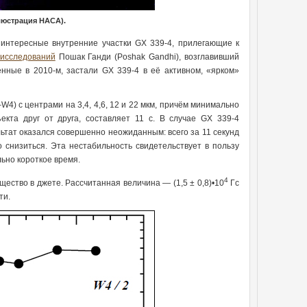
люстрация НАСА).
интересные внутренние участки GX 339-4, прилегающие к
 исследований
Пошак Ганди (Poshak Gandhi), возглавивший
нные в 2010-м, застали GX 339-4 в её активном, «ярком»
4) с центрами на 3,4, 4,6, 12 и 22 мкм, причём минимально
та друг от друга, составляет 11 с. В случае GX 339-4
ьтат оказался совершенно неожиданным: всего за 11 секунд
 снизиться. Эта нестабильность свидетельствует в пользу
ьно короткое время.
4
ество в джете. Рассчитанная величина — (1,5 ± 0,8)•10
Гс
ти.