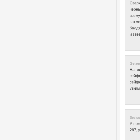
Сверх
черны
всему
затме
балдж
и зве
Getaec
На о
сейф
сейфе
узким
Besiso
У нек
287, 