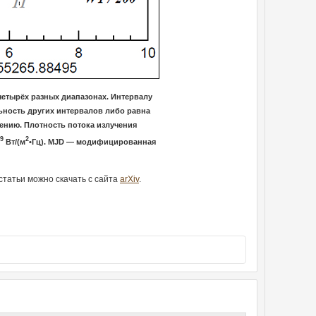
четырёх разных диапазонах. Интервалу
ельность других интервалов либо равна
чению. Плотность потока излучения
9
2
Вт/(м
•Гц). MJD — модифицированная
статьи можно скачать с сайта
arXiv
.