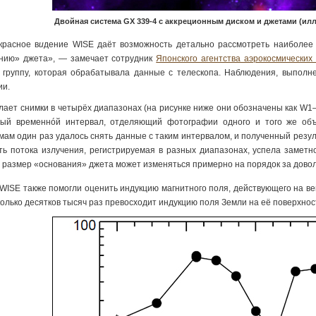
Двойная система GX 339-4 с аккреционным диском и джетами (ил
расное в
и
дение WISE даёт возможность детально рассмотреть наиболее 
нию» джета», — замечает сотрудник
Японского агентства аэрокосмических
 группу, которая обрабатывала данные с телескопа. Наблюдения, выполне
ии.
лает снимки в четырёх диапазонах (на рисунке ниже они обозначены как W1–W
ый временнóй интервал, отделяющий фотографии одного и того же объек
мам один раз удалось снять данные с таким интервалом, и полученный резул
ть потока излучения, регистрируемая в разных диапазонах, успела заметно
то размер «основания» джета может изменяться примерно на порядок за довол
WISE также помогли оценить индукцию магнитного поля, действующего на вещ
колько десятков тысяч раз превосходит индукцию поля Земли на её поверхнос