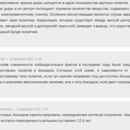
массивные черные дыры находятся в ядрах большинства крупных галактик. Ч
е дыры в их центре поглощают огромное количество вещества, падающего 
 электромагнитному спектру. Особенно впечатляющим является случаи кваза
вает свою галактику. Корреляция, которая существует между массой цен
а, звездной массой и дисперсией скоростей, приводит к выводу, что сущес
здный балдж галактики.
ole • 18 Декабря 2011, 8:15
снове совокупности наблюдательных фактов в последние годы была пред
ертовских галактик и блазаров. Согласно этой схеме, в зависимости от
ртовскому типу галактик, если луч зрения направлен под достаточно больш
и и широкими эмиссионными линиями, или к типу блазаров, если джет направл
ssemida • 18 Декабря 2011, 9:19
оторых блазаров зарегистрированы периодические всплески излучения. Н
у которого периодичность вспышек составляет 12.6 лет.