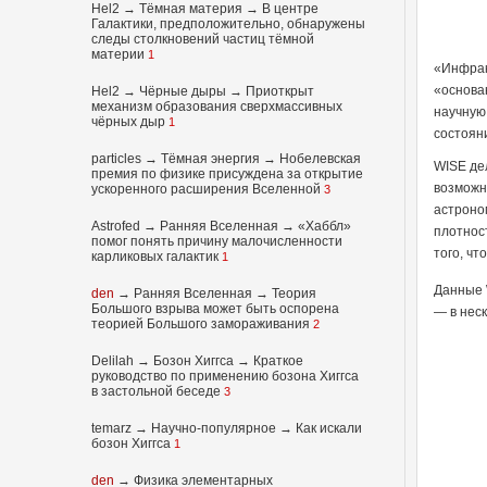
Hel2
→
Тёмная материя
→
В центре
Галактики, предположительно, обнаружены
следы столкновений частиц тёмной
материи
1
«Инфрак
«основа
Hel2
→
Чёрные дыры
→
Приоткрыт
механизм образования сверхмассивных
научную
чёрных дыр
1
состоян
particles
→
Тёмная энергия
→
Нобелевская
WISE де
премия по физике присуждена за открытие
возможн
ускоренного расширения Вселенной
3
астроно
Astrofed
→
Ранняя Вселенная
→
«Хаббл»
плотнос
помог понять причину малочисленности
того, ч
карликовых галактик
1
Данные 
den
→
Ранняя Вселенная
→
Теория
Большого взрыва может быть оспорена
— в нес
теорией Большого замораживания
2
Delilah
→
Бозон Хиггса
→
Краткое
руководство по применению бозона Хиггса
в застольной беседе
3
temarz
→
Научно-популярное
→
Как искали
бозон Хиггса
1
den
→
Физика элементарных