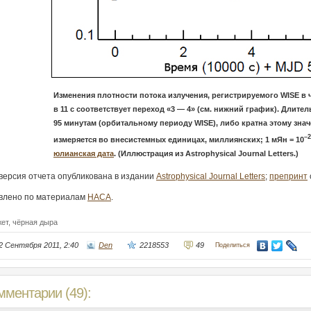
Изменения плотности потока излучения, регистрируемого WISE в 
в 11 с соответствует переход «3 — 4» (см. нижний график). Длит
95 минутам (орбитальному периоду WISE), либо кратна этому зна
–2
измеряется во внесистемных единицах, миллиянских; 1 мЯн = 10
юлианская дата
. (Иллюстрация из Astrophysical Journal Letters.)
версия отчета опубликована в издании
Astrophysical Journal Letters
;
препринт
влено по материалам
НАСА
.
жет,
чёрная дыра
2 Сентября 2011, 2:40
Den
2218553
49
Поделиться
мментарии (49):