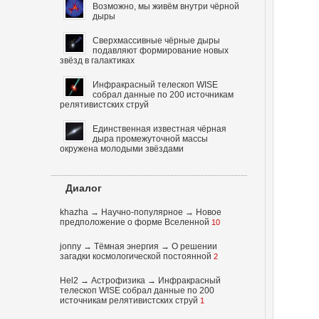
Возможно, мы живём внутри чёрной
дыры
Сверхмассивные чёрные дыры
подавляют формирование новых
звёзд в галактиках
Инфракрасный телескоп WISE
собрал данные по 200 источникам
релятивистских струй
Единственная известная чёрная
дыра промежуточной массы
окружена молодыми звёздами
Диалог
khazha
→
Научно-популярное
→
Новое
предположение о форме Вселенной
10
jonny
→
Тёмная энергия
→
О решении
загадки космологической постоянной
2
Hel2
→
Астрофизика
→
Инфракрасный
телескоп WISE собрал данные по 200
источникам релятивистских струй
1