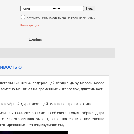
Автоматически входить при каждом посещении
Регистрация
Loading
чивостью
истемы GX 339-4, содержащей чёрную дыру массой более
т заметно меняться на временных интервалах, длительность
ой чёрной дыры, лежащей вблизи центра Галактики.
ем на 20 000 световых лет. В её состав входят чёрная дыра
те. Как это обычно бывает, вещество светила постепенно
риентированных перпендикулярно ему.