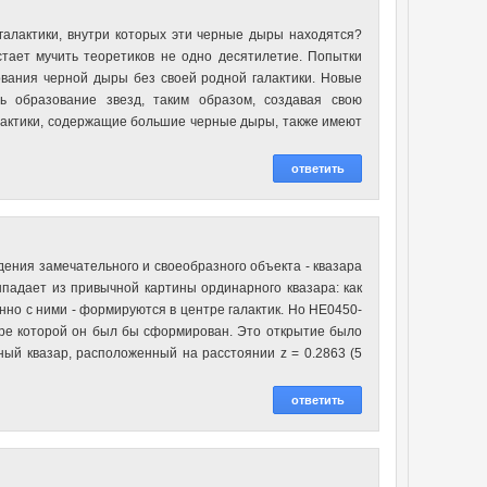
галактики, внутри которых эти черные дыры находятся?
стает мучить теоретиков не одно десятилетие. Попытки
вания черной дыры без своей родной галактики. Новые
ь образование звезд, таким образом, создавая свою
алактики, содержащие большие черные дыры, также имеют
ответить
ния замечательного и своеобразного объекта - квазара
падает из привычной картины ординарного квазара: как
но с ними - формируются в центре галактик. Но HE0450-
тре которой он был бы сформирован. Это открытие было
ный квазар, расположенный на расстоянии z = 0.2863 (5
ответить