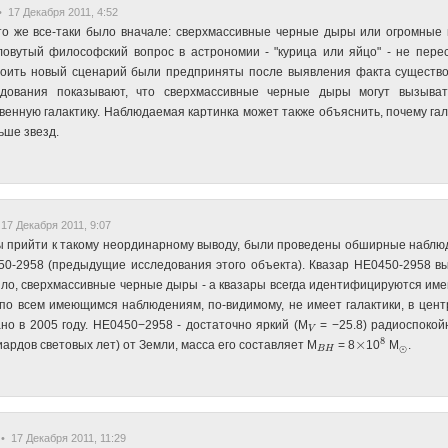
 17 Декабря 2011, 4:52
то же все-таки было вначале: сверхмассивные черные дыры или огромные 
овутый философский вопрос в астрономии - "курица или яйцо" - не пере
роить новый сценарий были предприняты после выявления факта существо
едования показывают, что сверхмассивные черные дыры могут вызыват
венную галактику. Наблюдаемая картинка может также объяснить, почему г
ьше звезд.
17 Декабря 2011, 9:07
 прийти к такому неординарному выводу, были проведены обширные наблюде
0-2958 (предыдущие исследования этого объекта). Квазар HE0450-2958 вы
ло, сверхмассивные черные дыры - а квазары всегда идентифицируются имен
по всем имеющимся наблюдениям, по-видимому, не имеет галактики, в цен
но в 2005 году. HE0450−2958 - достаточно яркий (M
= −25.8) радиоспокой
V
8
×
ардов световых лет) от Земли, масса его составляет M
= 8
10
M
.
⊙
B
H
• 17 Декабря 2011, 11:29