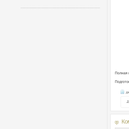
Полная 
Подгото
д
2
Ко