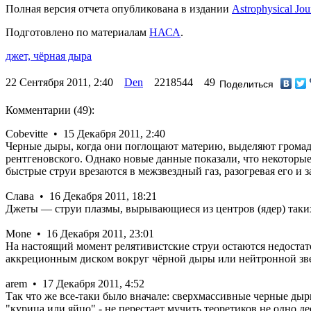
Полная версия отчета опубликована в издании
Astrophysical Jou
Подготовлено по материалам
НАСА
.
джет,
чёрная дыра
22 Сентября 2011, 2:40
Den
2218544
49
Поделиться
Комментарии (49):
Cobevitte • 15 Декабря 2011, 2:40
Черные дыры, когда они поглощают материю, выделяют громадно
рентгеновского. Однако новые данные показали, что некоторы
быстрые струи врезаются в межзвездный газ, разогревая его и 
Слава • 16 Декабря 2011, 18:21
Джеты — струи плазмы, вырывающиеся из центров (ядер) таких
Mone • 16 Декабря 2011, 23:01
На настоящий момент релятивистские струи остаются недоста
аккреционным диском вокруг чёрной дыры или нейтронной зв
arem • 17 Декабря 2011, 4:52
Так что же все-таки было вначале: сверхмассивные черные ды
"курица или яйцо" - не перестает мучить теоретиков не одно