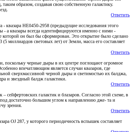
 таким образом, создавая свою собственную галактику.
езд.
Ответить
 - квазара HE0450-2958 (предыдущие исследования этого
ы - а квазары всегда идентифицируются именно с ними -
е которой он был бы сформирован. Это открытие было сделано
 (5 миллиардов световых лет) от Земли, масса его составляет
Ответить
и, поскольку черные дыры в их центре поглощают огромное
собенно впечатляющим является случаи квазаров, где
ральной сверхмассивной черной дыры и светимостью их балджа,
дра и звездный балдж галактики.
Ответить
– сейфертовских галактик и блазаров. Согласно этой схеме, в
н под достаточно большим углом к направлению дже- та и
чу зрения.
Ответить
зара OJ 287, у которого периодичность вспышек составляет
Ответить