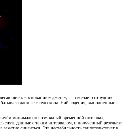
илегающие к «основанию» джета», — замечает сотрудник
абатывала данные с телескопа. Наблюдения, выполненные в
, причём минимально возможный временнóй интервал,
ось снять данные с таким интервалом, и полученный результат
а заметно снизиться. Эта нестабильность свидетельствует в