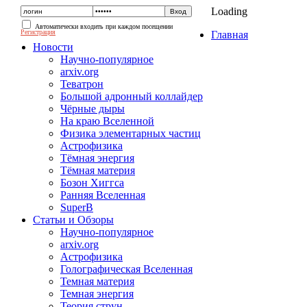
Loading
Автоматически входить при каждом посещении
Регистрация
Главная
Новости
Научно-популярное
arxiv.org
Теватрон
Большой адронный коллайдер
Чёрные дыры
На краю Вселенной
Физика элементарных частиц
Астрофизика
Тёмная энергия
Тёмная материя
Бозон Хиггса
Ранняя Вселенная
SuperB
Статьи и Обзоры
Научно-популярное
arxiv.org
Астрофизика
Голографическая Вселенная
Темная материя
Темная энергия
Теория струн