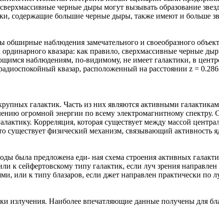
сверхмассивные черные дыры могут вызывать образование звезд,
ки, содержащие большие черные дыры, также имеют и больше зв
ы обширные наблюдения замечательного и своеобразного объекта
 ординарного квазара: как правило, сверхмассивные черные дыр
щимся наблюдениям, по-видимому, не имеет галактики, в центр
радиоспокойный квазар, расположенный на расстоянии z = 0.2863
крупных галактик. Часть из них являются активными галактикам
лению огромной энергии по всему электромагнитному спектру. О
 галактику. Корреляция, которая существует между массой цент
что существует физический механизм, связывающий активность я
ды была предложена еди- ная схема строения активных галактик 
 или к сейфертовскому типу галактик, если луч зрения направле
, или к типу блазаров, если джет направлен практически по лу
ки излучения. Наиболее впечатляющие данные получены для бла