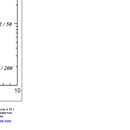
алу в 11 с
 минутам
 во
ая дата
.