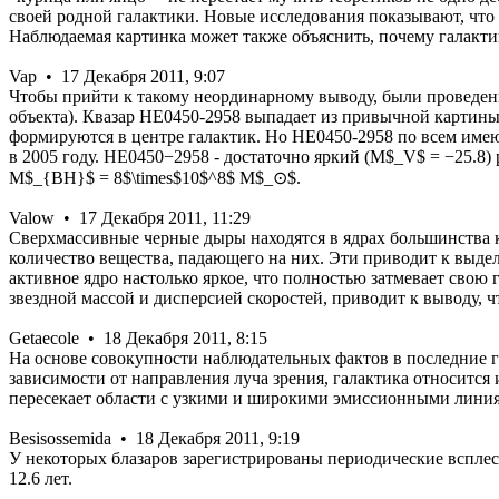
своей родной галактики. Новые исследования показывают, что 
Наблюдаемая картинка может также объяснить, почему галакти
Vap • 17 Декабря 2011, 9:07
Чтобы прийти к такому неординарному выводу, были проведен
объекта). Квазар HE0450-2958 выпадает из привычной картины
формируются в центре галактик. Но HE0450-2958 по всем имею
в 2005 году. HE0450−2958 - достаточно яркий (M$_V$ = −25.8) 
M$_{BH}$ = 8$\times$10$^8$ M$_⊙$.
Valow • 17 Декабря 2011, 11:29
Сверхмассивные черные дыры находятся в ядрах большинства 
количество вещества, падающего на них. Эти приводит к выде
активное ядро настолько яркое, что полностью затмевает свою
звездной массой и дисперсией скоростей, приводит к выводу, 
Getaecole • 18 Декабря 2011, 8:15
На основе совокупности наблюдательных фактов в последние го
зависимости от направления луча зрения, галактика относится
пересекает области с узкими и широкими эмиссионными линиями
Besisossemida • 18 Декабря 2011, 9:19
У некоторых блазаров зарегистрированы периодические всплес
12.6 лет.