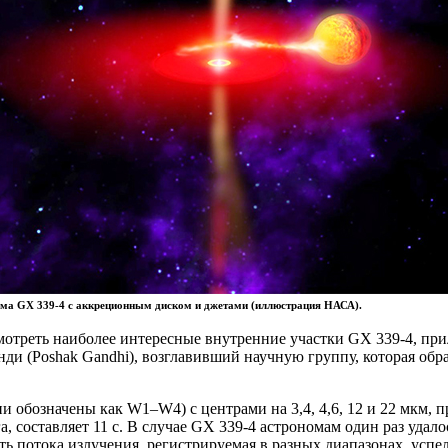
ема GX 339-4 с аккреционным диском и джетами (иллюстрация НАСА).
мотреть наиболее интересные внутренние участки GX 339-4, пр
ди (Poshak Gandhi), возглавивший научную группу, которая обр
ни обозначены как W1–W4) с центрами на 3,4, 4,6, 12 и 22 мкм
, составляет 11 с. В случае GX 339-4 астрономам один раз удал
ь потока излучения, регистрируемая в разных диапазонах, успел