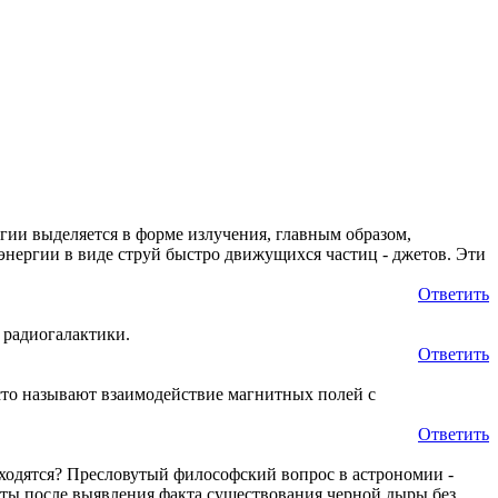
гии выделяется в форме излучения, главным образом,
энергии в виде струй быстро движущихся частиц - джетов. Эти
Ответить
 радиогалактики.
Ответить
сто называют взаимодействие магнитных полей с
Ответить
аходятся? Пресловутый философский вопрос в астрономии -
яты после выявления факта существования черной дыры без