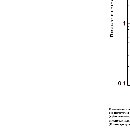
Изменения пло
соответствует
(орбитальному
внесистемных 
(Иллюстрация и