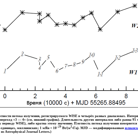
тности потока излучения, регистрируемого WISE в четырёх разных диапазонах. Интерв
 переход «3 — 4» (см. нижний график). Длительность других интервалов либо равна 95
 периоду WISE), либо кратна этому значению. Плотность потока излучения измеряется
–29
2
единицах, миллиянских; 1 мЯн = 10
Вт/(м
•Гц). MJD — модифицированная
юлианск
з Astrophysical Journal Letters.)