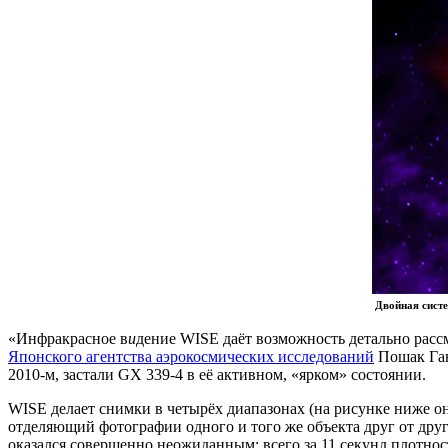
Двойная сист
«Инфракрасное в
и
дение WISE даёт возможность детально расс
Японского агентства аэрокосмических исследований
Пошак Ган
2010-м, застали GX 339-4 в её активном, «ярком» состоянии.
WISE делает снимки в четырёх диапазонах (на рисунке ниже о
отделяющий фотографии одного и того же объекта друг от друга
оказался совершенно неожиданным: всего за 11 секунд плотност