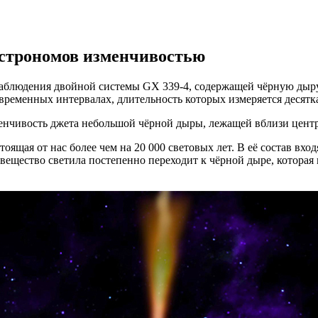
строномов изменчивостью
людения двойной системы GX 339-4, содержащей чёрную дыру м
временных интервалах, длительность которых измеряется десятк
нчивость джета небольшой чёрной дыры, лежащей вблизи центр
оящая от нас более чем на 20 000 световых лет. В её состав вх
, вещество светила постепенно переходит к чёрной дыре, котора