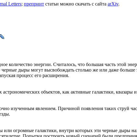
rnal Letters
;
препринт
статьи можно скачать с сайта
arXiv
.
е количество энергии. Считалось, что большая часть этой энер
е черные дыры могут высвобождать столько же или даже больше 
запуская процесс его расширения.
 астрономических объектов, как активные галактики, квазары и
точно изученным явлением. Причиной появления таких струй ча
езды.
ры или огромные галактики, внутри которых эти черные дыры н
 десятилетие. Попытки построить новый сценарий были предприн