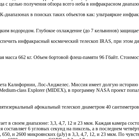
а с целью получения обзора всего неба в инфракрасном диапазо
К-диапазонах в поисках таких объектов как: ультраяркие инфра
дким водородом. Глубокое охлаждение (до 7 кельвинов) защищае
еспечить инфракрасный космический телескоп IRAS, при этом ди
вая масса 662 кг. Объем бортовой флеш-памяти 96 Гбайт. Стоимо
ета Калифорнии, Лос-Анджелес. Миссия имеет долгую историю п
edium-class Explorer (MIDEX), в программу NASA проект попал 
тизеркальный афокальный телескоп диаметром 40 сантиметров с
ет в своем диапазоне: 3,3, 4,7, 12 и 23 мкм. Каждая камера сос
я составляет 6 угловых секунд на пиксель, а в последнем четвёр
 650, и 2600 микроянских (µJy) в 3,3, 4,7, 12, и 23 мкм. По чув