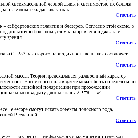
ральной сверхмассивной черной дыры и светимостью их балджа,
дра и звездный балдж галактики.
Ответить
– сейфертовских галактик и блазаров. Согласно этой схеме, в
н под достаточно большим углом к направлению дже- та и
чу зрения.
Ответить
зара OJ 287, у которого периодичность вспышек составляет
Ответить
разной массы. Теория предсказывает раздвоенный характер
ряженность магнитного поля в джете может быть определена по
 плоскости линейной поляризации при прохождении
циональный квадрату длины волны λ, θ = aλ².
Ответить
Space Telescope смогут искать объекты подобного рода,
ленной Вселенной.
Ответить
гл. wise — мудрый) — инфракрасный космический телескоп