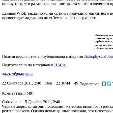
пользу того, что размер «основания» джета может изменяться п
Данные WISE также помогли оценить индукцию магнитного поля
превосходит индукцию поля Земли на её поверхности.
Изменения пло
соответствует
(орбитальному
внесистемных 
(Иллюстрация и
Полная версия отчета опубликована в издании
Astrophysical Jou
Подготовлено по материалам
НАСА
.
джет,
чёрная дыра
22 Сентября 2011, 2:40
Den
2218744
49
Поделиться
Комментарии (49):
Cobevitte • 15 Декабря 2011, 2:40
Черные дыры, когда они поглощают материю, выделяют громадно
рентгеновского. Однако новые данные показали, что некоторы