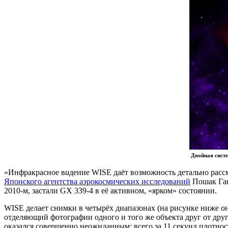
Двойная сист
«Инфракрасное в
и
дение WISE даёт возможность детально расс
Японского агентства аэрокосмических исследований
Пошак Ган
2010-м, застали GX 339-4 в её активном, «ярком» состоянии.
WISE делает снимки в четырёх диапазонах (на рисунке ниже о
отделяющий фотографии одного и того же объекта друг от друга
оказался совершенно неожиданным: всего за 11 секунд плотност