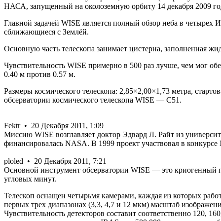
НАСА, запущенный на околоземную орбиту 14 декабря 2009 год
Главной задачей WISE является полный обзор неба в четырех И
сближающиеся с Землёй.
Основную часть телескопа занимает цистерна, заполненная жи
Чувствительность WISE примерно в 500 раз лучше, чем мог об
0.40 м против 0.57 м.
Размеры космического телескопа: 2,85×2,00×1,73 метра, старто
обсерватории космического телескопа WISE — C51.
Fektr • 20 Декабря 2011, 1:09
Миссию WISE возглавляет доктор Эдвард Л. Райт из университ
финансировалась NASA. В 1999 проект участвовал в конкурсе M
ploled • 20 Декабря 2011, 7:21
Основной инструмент обсерватории WISE — это криогенный пя
угловых минут.
Телескоп оснащен четырьмя камерами, каждая из которых работа
первых трех диапазонах (3,3, 4,7 и 12 мкм) масштаб изображени
Чувствительность детекторов составит соответственно 120, 160,