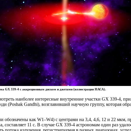
ема GX 339-4 с аккреционным диском и джетами (иллюстрация НАСА).
мотреть наиболее интересные внутренние участки GX 339-4, пр
ди (Poshak Gandhi), возглавивший научную группу, которая обр
ни обозначены как W1–W4) с центрами на 3,4, 4,6, 12 и 22 мкм
, составляет 11 с. В случае GX 339-4 астрономам один раз удал
ь потока излучения, регистрируемая в разных диапазонах, успел