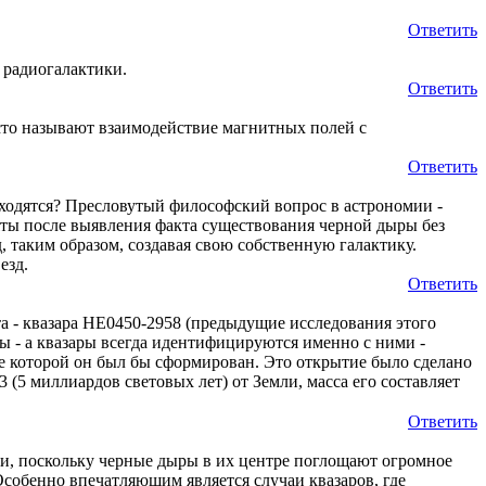
Ответить
 радиогалактики.
Ответить
сто называют взаимодействие магнитных полей с
Ответить
аходятся? Пресловутый философский вопрос в астрономии -
яты после выявления факта существования черной дыры без
 таким образом, создавая свою собственную галактику.
езд.
Ответить
 - квазара HE0450-2958 (предыдущие исследования этого
ы - а квазары всегда идентифицируются именно с ними -
е которой он был бы сформирован. Это открытие было сделано
 (5 миллиардов световых лет) от Земли, масса его составляет
Ответить
и, поскольку черные дыры в их центре поглощают огромное
собенно впечатляющим является случаи квазаров, где