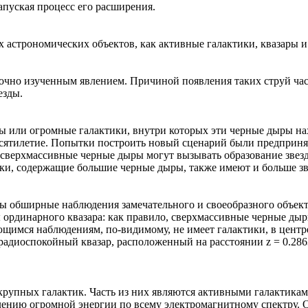
запуская процесс его расширения.
 астрономических объектов, как активные галактики, квазары и
точно изученным явлением. Причиной появления таких струй ча
езды.
ры или огромные галактики, внутри которых эти черные дыры н
 десятилетие. Попытки построить новый сценарий были предприн
сверхмассивные черные дыры могут вызывать образование звезд,
ки, содержащие большие черные дыры, также имеют и больше зв
ы обширные наблюдения замечательного и своеобразного объекта
 ординарного квазара: как правило, сверхмассивные черные дыр
щимся наблюдениям, по-видимому, не имеет галактики, в центр
радиоспокойный квазар, расположенный на расстоянии z = 0.2863
крупных галактик. Часть из них являются активными галактикам
лению огромной энергии по всему электромагнитному спектру. О