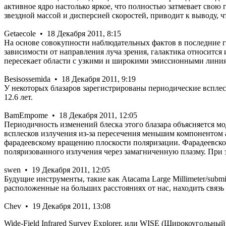
активное ядро настолько яркое, что полностью затмевает свою
звездной массой и дисперсией скоростей, приводит к выводу, 
Getaecole • 18 Декабря 2011, 8:15
На основе совокупности наблюдательных фактов в последние го
зависимости от направления луча зрения, галактика относится
пересекает области с узкими и широкими эмиссионными линиями
Besisossemida • 18 Декабря 2011, 9:19
У некоторых блазаров зарегистрированы периодические всплес
12.6 лет.
BamEmpome • 18 Декабря 2011, 12:05
Периодичность изменений блеска этого блазара объясняется мо
всплесков излучения из-за пересечения меньшим компонентом 
фарадеевскому вращению плоскости поляризации. Фарадеевско
поляризованного излучения через замагниченную плазму. При 
swen • 19 Декабря 2011, 12:05
Будущие инструменты, такие как Atacama Large Millimeter/submil
расположенные на больших расстояниях от нас, находить связ
Chev • 19 Декабря 2011, 13:08
Wide-Field Infrared Survey Explorer, или WISE (Широкоугольн