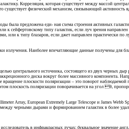
 галактику. Корреляция, которая существует между массой цент
что существует физический механизм, связывающий активность я
ды была предложена еди- ная схема строения активных галактик 
 или к сейфертовскому типу галактик, если луч зрения направле
, или к типу блазаров, если джет направлен практически по лу
ки излучения. Наиболее впечатляющие данные получены для бла
делью центрального источника, состоящего из двух черных дыр 
аккреционного диска вокруг более массивного компонента. Нап
е вращение плоскости поляризации – это поворот наблюдаемой
этом плоскость поляризации поворачивается на угол θ, пропор
limeter Array, European Extremely Large Telescope и James Webb 
ь между черными дырами и формированием галактик в более уда
ый исследователь в инфракрасных лучах; буквальное значение ан