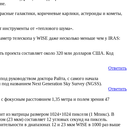
не.
красные галактики, коричневые карлики, астероиды и кометы,
т инструменты от «теплового шума».
аметр телескопа у WISE даже несколько меньше чем у IRAS:
сть проекта составляет около 320 млн долларов США. Код
Ответить
од руководством доктора Райта, с самого начала
под названием Next Generation Sky Survey (NGSS).
Ответить
 фокусным расстоянием 1,35 метра и полем зрения 47
тоит из матрицы размером 1024×1024 пикселя (1 Мпикс). В
том (23 мкм) составляет 12 угловых секунд на пиксель.
ствительности в диапазонах 12 и 23 мкм WISE в 1000 раз выше