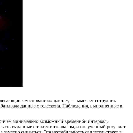
илегающие к «основанию» джета», — замечает сотрудник
абатывала данные с телескопа. Наблюдения, выполненные в
, причём минимально возможный временнóй интервал,
ось снять данные с таким интервалом, и полученный результат
а заметно снизиться. Эта нестабильность свидетельствует в