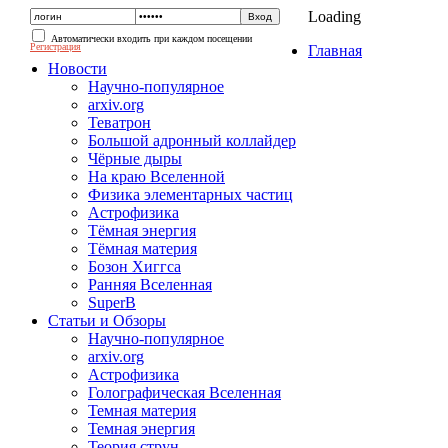
Loading
Автоматически входить при каждом посещении
Регистрация
Главная
Новости
Научно-популярное
arxiv.org
Теватрон
Большой адронный коллайдер
Чёрные дыры
На краю Вселенной
Физика элементарных частиц
Астрофизика
Тёмная энергия
Тёмная материя
Бозон Хиггса
Ранняя Вселенная
SuperB
Статьи и Обзоры
Научно-популярное
arxiv.org
Астрофизика
Голографическая Вселенная
Темная материя
Темная энергия
Теория струн