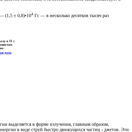
4
 (1,5 ± 0,8)•10
Гс — в несколько десятков тысяч раз
алу в 11 с
 минутам
 во
ая дата
.
гии выделяется в форме излучения, главным образом,
энергии в виде струй быстро движущихся частиц - джетов. Эти