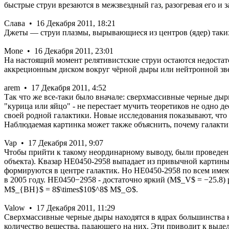
быстрые струи врезаются в межзвездный газ, разогревая его и 
Слава • 16 Декабря 2011, 18:21
Джеты — струи плазмы, вырывающиеся из центров (ядер) таких
Mone • 16 Декабря 2011, 23:01
На настоящий момент релятивистские струи остаются недоста
аккреционным диском вокруг чёрной дыры или нейтронной зв
arem • 17 Декабря 2011, 4:52
Так что же все-таки было вначале: сверхмассивные черные ды
"курица или яйцо" - не перестает мучить теоретиков не одно
своей родной галактики. Новые исследования показывают, что 
Наблюдаемая картинка может также объяснить, почему галакти
Vap • 17 Декабря 2011, 9:07
Чтобы прийти к такому неординарному выводу, были проведен
объекта). Квазар HE0450-2958 выпадает из привычной картины
формируются в центре галактик. Но HE0450-2958 по всем имею
в 2005 году. HE0450−2958 - достаточно яркий (M$_V$ = −25.8) 
M$_{BH}$ = 8$\times$10$^8$ M$_⊙$.
Valow • 17 Декабря 2011, 11:29
Сверхмассивные черные дыры находятся в ядрах большинства 
количество вещества, падающего на них. Эти приводит к выде