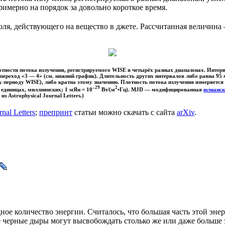
римерно на порядок за довольно короткое время.
, действующего на вещество в джете. Рассчитанная величина —
тности потока излучения, регистрируемого WISE в четырёх разных диапазонах. Интерв
 переход «3 — 4» (см. нижний график). Длительность других интервалов либо равна 95
 периоду WISE), либо кратна этому значению. Плотность потока излучения измеряется
–29
2
единицах, миллиянских; 1 мЯн = 10
Вт/(м
•Гц). MJD — модифицированная
юлианск
з Astrophysical Journal Letters.)
rnal Letters
;
препринт
статьи можно скачать с сайта
arXiv
.
е количество энергии. Считалось, что большая часть этой энер
е черные дыры могут высвобождать столько же или даже больше 