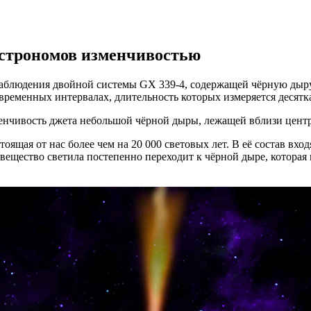
строномов изменчивостью
людения двойной системы GX 339-4, содержащей чёрную дыру м
временных интервалах, длительность которых измеряется десятк
нчивость джета небольшой чёрной дыры, лежащей вблизи центр
оящая от нас более чем на 20 000 световых лет. В её состав вх
, вещество светила постепенно переходит к чёрной дыре, котора