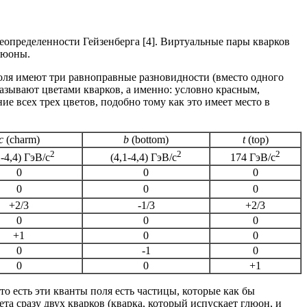
еопределенности Гейзенберга [4]. Виртуальные пары кварков
люоны.
поля имеют три равноправные разновидности (вместо одного
называют цветами кварков, а именно: условно красным,
ие всех трех цветов, подобно тому как это имеет место в
c
(charm)
b
(bottom)
t
(top)
2
2
2
1-4,4) ГэВ/с
(4,1-4,4) ГэВ/с
174 ГэВ/с
0
0
0
0
0
0
+2/3
-1/3
+2/3
0
0
0
+1
0
0
0
-1
0
0
0
+1
о есть эти кванты поля есть частицы, которые как бы
а сразу двух кварков (кварка, который испускает глюон, и