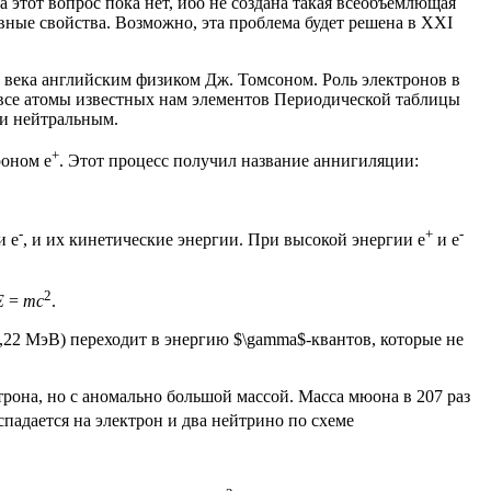
а этот вопрос пока нет, ибо не создана такая всеобъемлющая
овные свойства. Возможно, эта проблема будет решена в XXI
о века английским физиком Дж. Томсоном. Роль электронов в
все атомы известных нам элементов Периодической таблицы
ки нейтральным.
+
роном e
. Этот процесс получил название аннигиляции:
-
+
-
и e
, и их кинетические энергии. При высокой энергии e
и e
2
E
=
mc
.
1,22 МэВ) переходит в энергию $\gamma$-квантов, которые не
рона, но с аномально большой массой. Масса мюона в 207 раз
адается на электрон и два нейтрино по схеме