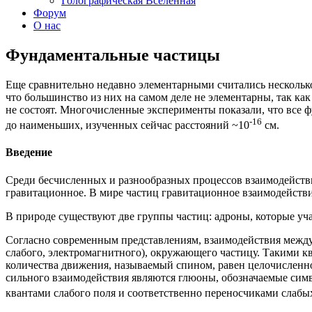
Голографическая Вселенная
Форум
О нас
Фундаментальные частицы
Еще сравнительно недавно элементарными считались несколько 
что большинство из них на самом деле не элементарны, так ка
не состоят. Многочисленные эксперименты показали, что все 
-16
до наименьших, изученных сейчас расстояний ~10
см.
Введение
Среди бесчисленных и разнообразных процессов взаимодейств
гравитационное. В мире частиц гравитационное взаимодействие 
В природе существуют две группы частиц: адроны, которые уч
Согласно современным представлениям, взаимодействия между
слабого, электромагнитного), окружающего частицу. Такими 
количества движения, называемый спином, равен целочисленном
сильного взаимодействия являются глюоны, обозначаемые симв
квантами слабого поля и соответственно переносчиками слаб