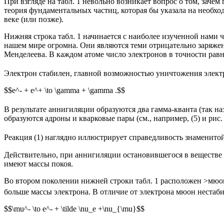
При взгляде на табл. 1 невольно возникает вопрос о том, зачем
теория фундаментальных частиц, которая бы указала на необхо
веке (или позже).
Нижняя строка табл. 1 начинается с наиболее изученной нами 
нашем мире огромна. Они являются теми отрицательно заряже
Менделеева. В каждом атоме число электронов в точности равн
Электрон стабилен, главной возможностью уничтожения электро
$$e^- + e^+ \to \gamma + \gamma .$$
В результате аннигиляции образуются два гамма-кванта (так н
образуются адроны и кварковые пары (см., например, (5) и рис. 
Реакция (1) наглядно иллюстрирует справедливость знаменит
Действительно, при аннигиляции остановившегося в веществе п
имеют массы покоя.
Во втором поколении нижней строки табл. 1 расположен >мюон 
больше массы электрона. В отличие от электрона мюон нестаб
$$\mu^- \to e^- + \tilde \nu_e +\nu_{\mu}$$