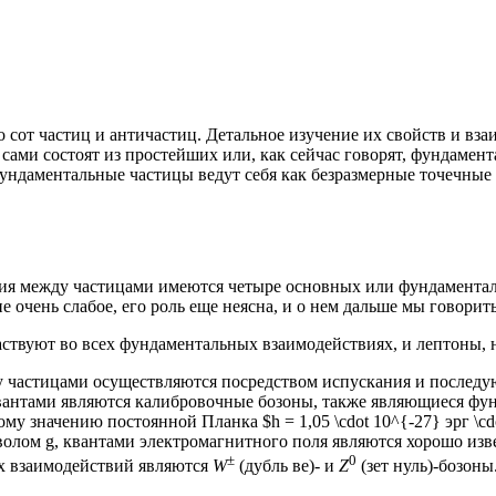
сот частиц и античастиц. Детальное изучение их свойств и вза
к сами состоят из простейших или, как сейчас говорят, фундаме
фундаментальные частицы ведут себя как безразмерные точечные
ия между частицами имеются четыре основных или фундаменталь
очень слабое, его роль еще неясна, и о нем дальше мы говорить
аствуют во всех фундаментальных взаимодействиях, и лептоны, 
 частицами осуществляются посредством испускания и последу
квантами являются калибровочные бозоны, также являющиеся ф
у значению постоянной Планка $h = 1,05 \cdot 10^{-27} эрг \cd
олом g, квантами электромагнитного поля являются хорошо изве
±
0
ых взаимодействий являются
W
(дубль ве)- и
Z
(зет нуль)-бозоны