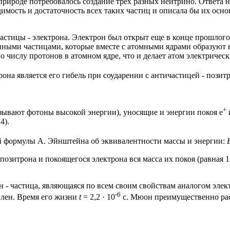
 природе потребовалось создание трех разных нейтрино. Ответа н
димость и достаточность всех таких частиц и описала бы их осн
частицы - электрона. Электрон был открыт еще в конце прошлог
нными частицами, которые вместе с атомными ядрами образуют 
о числу протонов в атомном ядре, что и делает атом электричес
на является его гибель при соударении с античастицей - позит
+
азывают фотоны высокой энергии), уносящие и энергии покоя e
4).
ой формулы А. Эйнштейна об эквивалентности массы и энергии:
озитрона и покоящегося электрона вся масса их покоя (равная 
- частица, являющаяся по всем своим свойствам аналогом элект
-6
илен. Время его жизни
t
= 2,2 · 10
с. Мюон преимущественно расп