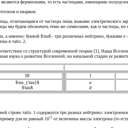
 являются фермионами, то есть частицами, имеющими полуцелое
птонов и кварков.
тица, отличающаяся от частицы лишь знаками электрического зар
цы мы будем обозначать теми же символами, как и частицы, но 
 именно: буквой $\nu$ - три различных нейтрино, буквами е - элек
ны в табл. 2.
 соответствии со структурой современной теории [1]. Наша Вселе
нная наука о развитии Вселенной, на начальной стадии ее разви
III
I
$\nu_{\tau}$
u
$\tau$
d
ей строке табл. 1 содержатся три разных нейтрино: электронное
-5
апример для ne равный 10
от величины массы электрона (то есть 