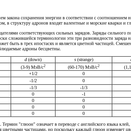
ием закона сохранения энергии в соответствии с соотношением н
зом, в структуру адронов входят валентные и морские кварки и г
ладателями соответствующих сильных зарядов. Заряды сильного 
чески сложившейся терминологии эти три разновидности заряда 
ожет быть в трех ипостасях и является цветной частицей. Смешен
наблюдаемые адроны бесцветны.
d
(down)
s
(strange)
2
2
(3-9) МэВ/с
(60-170) МэВ/с
(1,
+1/2
0
-1/2
0
-1/3
-1/3
0
-1
0
0
0
0
0
0
ермин "глюон" означает в переводе с английского языка клей, т
 цветными частицами, но поскольку каждый глюон изменяет цвет