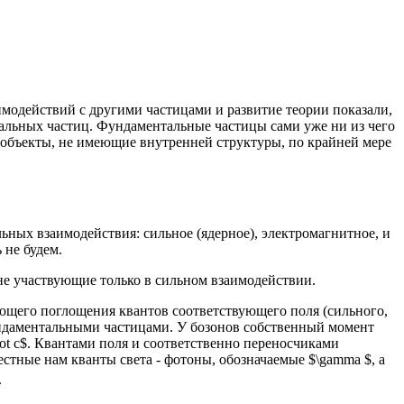
имодействий с другими частицами и развитие теории показали,
нтальных частиц. Фундаментальные частицы сами уже ни из чего
 объекты, не имеющие внутренней структуры, по крайней мере
ных взаимодействия: сильное (ядерное), электромагнитное, и
 не будем.
не участвующие только в сильном взаимодействии.
ющего поглощения квантов соответствующего поля (сильного,
ундаментальными частицами. У бозонов собственный момент
ot с$. Квантами поля и соответственно переносчиками
стные нам кванты света - фотоны, обозначаемые $\gamma $, а
.