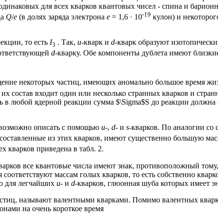
динаковых для всех кварков квантовых чисел - спина и барионн
-19
да
Q
/
e
(в долях заряда электрона
е
= 1,6 · 10
кулон) и некоторог
екции, то есть
I
. Так,
u
-кварк и
d
-кварк образуют изотопическ
3
оответствующей
d
-кварку. Обе компоненты дублета имеют близки
едение некоторых частиц, имеющих аномально большое время жи
 их состав входит один или несколько странных кварков и стра
ь в любой ядерной реакции сумма $\Sigma$S до реакции должна 
евозможно описать с помощью
u
-,
d
- и
s
-кварков. По аналогии со
 составленные из этих кварков, имеют существенно большую масс
х кварков приведена в табл. 2.
кварков все квантовые числа имеют знак, противоположный тому,
я соответствуют массам голых кварков, то есть собственно квар
но для легчайших
u
- и
d
-кварков, глюонная шуба которых имеет э
стиц, называют валентными кварками. Помимо валентных кварко
онами на очень короткое время