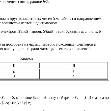
 значение спина, равное
h
/2.
яда и других квантовых чисел (см. табл. 2) и направлением
с волнистой чертой над символом.
трон, $\mu$ - мюон, $\tau$ - таон, буквами u, c, t, d, s, b
нная построена из частиц первого поколения - лептонов и
тия важную роль играли частицы всех трех поколений.
Кварки
II
III
c
t
s
b
 $\nu_e$, мюонное $\nu_m$ и тау-нейтрино $\nu_t$. Их масса до
$\leq 10^{-32}$ г).