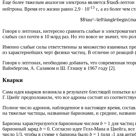
Еще более тяжелым аналогом электрона является $\tau$-лептон (
-13
нейтрона. Время его жизни равно 2,9 · 10
с, а из более чем 
$$\tau^-\left\langle\begin{ma
Говоря о лептонах, интересно сравнить слабые и электромагн
слабых сил почти в 10 млрд раз. Но это вовсе не значит, что ро
Именно слабые силы ответственны за множество взаимных превр
из характернейших черт физики частиц. В отличие от реакций (
Говоря о лептонах, необходимо добавить, что современная тео
Вайнбергом, А. Саламом и Ш. Глэшоу в 1967 году [2].
Кварки
Сама идея кварков возникла в результате блестящей попытки 
Г. Цвейг предположили, что все адроны состоят из соответств
Полное число адронов, наблюденное в настоящее время, составл
на тяжелые частицы, названные
барионами
, и средние, назван
Барионы характеризуются барионным числом
b
= 1 для частиц
барионный заряд
b
= 0. Согласно идее Гелл-Мана и Цвейга, все
число 1/3, чтобы в сумме у бариона было
b
= 1 (или -1 для ант