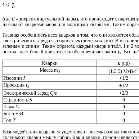
(где
Е
- энергия виртуальной пары), что происходит с нарушен
называют
кварками моря
или
морскими кварками
. Таким обра
Главная особенность всех кварков в том, что они являются об
электрического заряда в теории электрических сил). В истори
зеленым и синим. Таким образом, каждый кварк в табл. 1 и 2 м
оптике, дает белый цвет, то есть обесцвечивает частицу. Все 
Кварки
u
(up)
Масса m
2
(1,5-5) МэВ/с
0
Изоспин
I
+1/2
Проекция
I
+1/2
3
Электрический заряд
Q
/
e
+2/3
Странность
S
0
Чарм
C
0
Боттом
B
0
Топ
T
0
Взаимодействия кварков осуществляют восемь разных глюонов. Т
склеивают кварки между собой. Как и кварки, глюоны являются