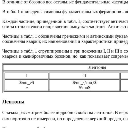
В отличие от бозонов все остальные фундаментальные частицы
В табл. 1 приведены символы фундаментальных фермионов - ле
Каждой частице, приведенной в табл. 1, соответствует античас
спина относительно направления импульса частицы. Античасти
Частицы в табл. 1 обозначены греческими и латинскими буквами, а
обозначены кварки; их наименования и характеристики приведе
Частицы в табл. 1 сгруппированы в три поколения I, II и III в
кварков и калибровочных бозонов, но, как показывает совреме
Лептоны
I
II
$\nu_e$
$\nu_{\mu}$
e
$\mu$
Лептоны
Сначала рассмотрим более подробно свойства лептонов. В верхн
сих пор точно не измерена, но определен ее верхний предел, н