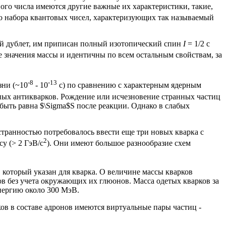
ого числа имеются другие важные их характеристики, такие,
о набора квантовых чисел, характеризующих так называемый
ий дублет, им приписан полный изотопический спин
I
= 1/2 с
е значения массы и идентичны по всем остальным свойствам, за
-8
-13
зни (~10
- 10
с) по сравнению с характерным ядерным
нных антикварков. Рождение или исчезновение странных частиц
быть равна $\Sigma$S после реакции. Однако в слабых
 странностью потребовалось ввести еще три новых кварка с
2
у (> 2 ГэВ/с
). Они имеют большое разнообразие схем
 который указан для кварка. О величине массы кварков
ков без учета окружающих их глюонов. Масса одетых кварков за
нергию около 300 МэВ.
в в составе адронов имеются виртуальные пары частиц -