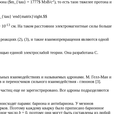
2
рона ($m_{\tau} = 1777$ МэВ/с
), то есть таон тяжелее протона и
u_{\tau} \end{matrix}\right.$$
-13
 10
см. На таком расстоянии электромагнитные силы больше
еакциях (2), (3), и такие взаимопревращения являются одной
ощью единой электрослабой теории. Она разработана С.
ильных взаимодействиях и называемых адронами. М. Гелл-Ман и
в и переносчиков сильного взаимодействия - глюонов [3].
в частиц еще не зарегистрировано. Все адроны подразделяются
роисходят парами: бариона и антибариона. У мезонов
кварков. Поэтому каждому кварку было приписано барионное
нное число
b
= 0, поэтому они могут быть составлены из любой