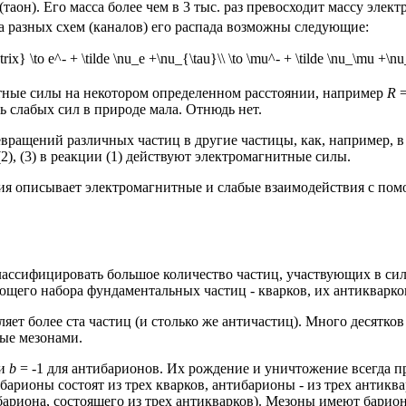
таон). Его масса более чем в 3 тыс. раз превосходит массу элект
ста разных схем (каналов) его распада возможны следующие:
trix} \to e^- + \tilde \nu_e +\nu_{\tau}\\ \to \mu^- + \tilde \nu_\mu +\n
итные силы на некотором определенном расстоянии, например
R
=
ль слабых сил в природе мала. Отнюдь нет.
ащений различных частиц в другие частицы, как, например, в р
2), (3) в реакции (1) действуют электромагнитные силы.
рия описывает электромагнитные и слабые взаимодействия с пом
классифицировать большое количество частиц, участвующих в с
ующего набора фундаментальных частиц - кварков, их антикварко
яет более ста частиц (и столько же античастиц). Много десятко
ные
мезонами
.
 и
b
= -1 для антибарионов. Их рождение и уничтожение всегда п
 барионы состоят из трех кварков, антибарионы - из трех анти
ибариона, состоящего из трех антикварков). Мезоны имеют барио