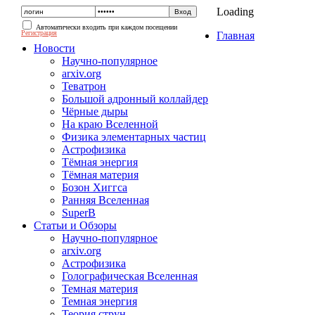
Loading
Автоматически входить при каждом посещении
Регистрация
Главная
Новости
Научно-популярное
arxiv.org
Теватрон
Большой адронный коллайдер
Чёрные дыры
На краю Вселенной
Физика элементарных частиц
Астрофизика
Тёмная энергия
Тёмная материя
Бозон Хиггса
Ранняя Вселенная
SuperB
Статьи и Обзоры
Научно-популярное
arxiv.org
Астрофизика
Голографическая Вселенная
Темная материя
Темная энергия
Теория струн