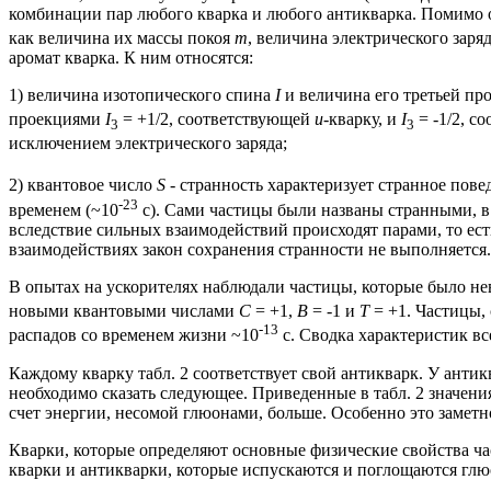
комбинации пар любого кварка и любого антикварка. Помимо о
как величина их массы покоя
m
, величина электрического заря
аромат кварка
. К ним относятся:
1) величина изотопического спина
I
и величина его третьей про
проекциями
I
= +1/2, соответствующей
u
-кварку, и
I
= -1/2, с
3
3
исключением электрического заряда;
2) квантовое число
S
- странность характеризует странное пов
-23
временем (~10
с). Сами частицы были названы странными, в
вследствие сильных взаимодействий происходят парами, то ест
взаимодействиях закон сохранения странности не выполняется.
В опытах на ускорителях наблюдали частицы, которые было н
новыми квантовыми числами
С
= +1,
В
= -1 и
Т
= +1. Частицы,
-13
распадов со временем жизни ~10
с. Сводка характеристик все
Каждому кварку табл. 2 соответствует свой антикварк. У анти
необходимо сказать следующее. Приведенные в табл. 2 значени
счет энергии, несомой глюонами, больше. Особенно это замет
Кварки, которые определяют основные физические свойства ча
кварки и антикварки, которые испускаются и поглощаются глю