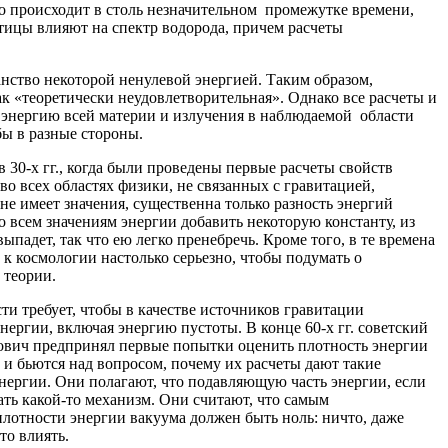
то происходит в столь незначительном промежутке времени,
тицы влияют на спектр водорода, причем расчеты
нство некоторой ненулевой энергией. Таким образом,
к «теоретически неудовлетворительная». Однако все расчеты и
 энергию всей материи и излучения в наблюдаемой области
бы в разные стороны.
 30-х гг., когда были проведены первые расчеты свойств
во всех областях физики, не связанных с гравитацией,
не имеет значения, существенна только разность энергий
о всем значениям энергии добавить некоторую константу, из
ыпадет, так что ею легко пренебречь. Кроме того, в те времена
к космологии настолько серьезно, чтобы подумать о
 теории.
ти требует, чтобы в качестве источников гравитации
нергии, включая энергию пустоты. В конце 60-х гг. советский
ович предпринял первые попытки оценить плотность энергии
и и бьются над вопросом, почему их расчеты дают такие
нергии. Они полагают, что подавляющую часть энергии, если
ать какой-то механизм. Они считают, что самым
лотности энергии вакуума должен быть ноль: ничто, даже
то влиять.