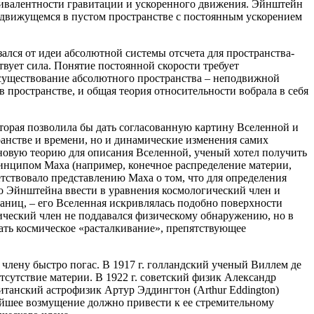
квивалентности гравитации и ускоренного движения. Эйнштейн
, движущемся в пустом пространстве с постоянным ускорением
ался от идеи абсолютной системы отсчета для пространства-
твует сила. Понятие постоянной скорости требует
 существование абсолютного пространства – неподвижной
пространстве, и общая теория относительности вобрала в себя
торая позволила бы дать согласованную картину Вселенной и
транстве и времени, но и динамические изменения самих
 новую теорию для описания Вселенной, ученый хотел получить
ринципом Маха (например, конечное распределение материи,
етствовало представлению Маха о том, что для определения
ло Эйнштейна ввести в уравнения космологический член и
аниц, – его Вселенная искривлялась подобно поверхности
ческий член не поддавался физическому обнаружению, но в
ать космическое «расталкивание», препятствующее
члену быстро погас. В 1917 г. голландский ученый Виллем де
отсутствие материи. В 1922 г. советский физик Александр
танский астрофизик Артур Эддингтон (Arthur Eddington)
ейшее возмущение должно привести к ее стремительному