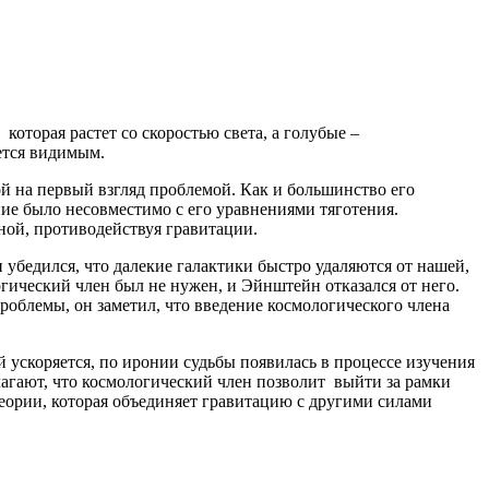
оторая растет со скоростью света, а голубые –
ется видимым.
й на первый взгляд проблемой. Как и большинство его
ние было несовместимо с его уравнениями тяготения.
ой, противодействуя гравитации.
 убедился, что далекие галактики быстро удаляются от нашей,
ический член был не нужен, и Эйнштейн отказался от него.
облемы, он заметил, что введение космологического члена
 ускоряется, по иронии судьбы появилась в процессе изучения
агают, что космологический член позволит выйти за рамки
теории, которая объединяет гравитацию с другими силами