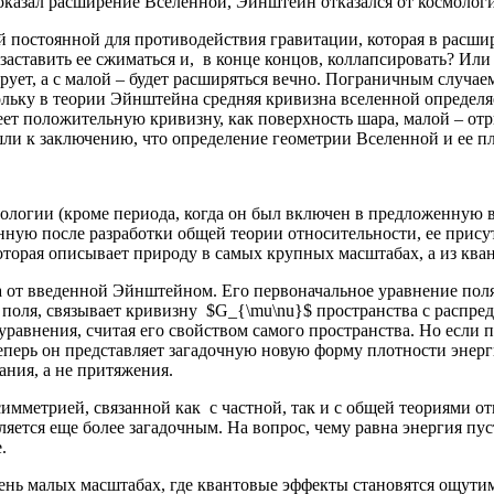
оказал расширение Вселенной, Эйнштейн отказался от космологи
 постоянной для противодействия гравитации, которая в расши
заставить ее сжиматься и, в конце концов, коллапсировать? Или
рует, а с малой – будет расширяться вечно. Пограничным случаем
льку в теории Эйнштейна средняя кривизна вселенной определяе
ет положительную кривизну, как поверхность шара, малой – отр
ли к заключению, что определение геометрии Вселенной и ее пло
ологии (кроме периода, когда он был включен в предложенную в
янную после разработки общей теории относительности, ее прис
которая описывает природу в самых крупных масштабах, а из кв
от введенной Эйнштейном. Его первоначальное уравнение поля 
 поля, связывает кривизну $G_{\mu\nu}$ пространства с распр
уравнения, считая его свойством самого пространства. Но если 
Теперь он представляет загадочную новую форму плотности энер
ания, а не притяжения.
мметрией, связанной как с частной, так и с общей теориями от
яется еще более загадочным. На вопрос, чему равна энергия пус
.
ень малых масштабах, где квантовые эффекты становятся ощутим