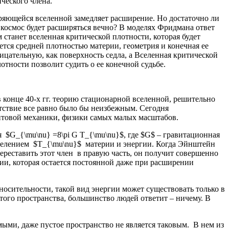
ческого члена.
ряющейся вселенной замедляет расширение. Но достаточно ли
 космос будет расширяться вечно? В моделях Фридмана ответ
 станет вселенная критической плотности, которая будет
тся средней плотностью материи, геометрия и конечная ее
ицательную, как поверхность седла, а Вселенная критической
тности позволит судить о ее конечной судьбе.
 конце 40-х гг. теорию стационарной вселенной, решительно
утствие все равно было бы неизбежным. Сегодня
антовой механики, физики самых малых масштабов.
$G_{\mu\nu} =8\pi G T_{\mu\nu}$, где $G$ – гравитационная
еделением $T_{\mu\nu}$ материи и энергии. Когда Эйнштейн
переставить этот член в правую часть, он получит совершенно
гии, которая остается постоянной даже при расширении
носительности, такой вид энергии может существовать только в
того пространства, большинство людей ответит – ничему. В
ыми, даже пустое пространство не является таковым. В нем из