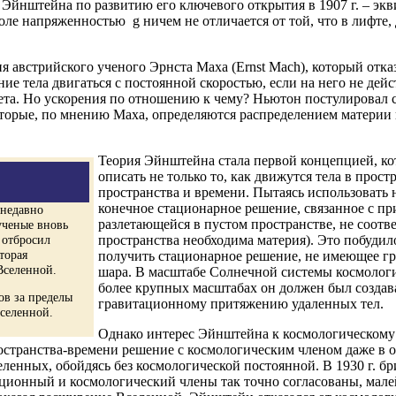
ы Эйнштейна по развитию его ключевого открытия в 1907 г. – э
оле напряженностью g ничем не отличается от той, что в лифте
австрийского ученого Эрнста Маха (Ernst Mach), который отказ
е тела двигаться с постоянной скоростью, если на него не дейс
чета. Но ускорения по отношению к чему? Ньютон постулировал
торые, по мнению Маха, определяются распределением материи в 
Теория Эйнштейна стала первой концепцией, ко
описать не только то, как движутся тела в прос
пространства и времени. Пытаясь использовать
конечное стационарное решение, связанное с п
 недавно
разлетающейся в пустом пространстве, не соотв
ученые вновь
 отбросил
пространства необходима материя). Это побуди
торая
получить стационарное решение, не имеющее гр
Вселенной.
шара. В масштабе Солнечной системы космологи
более крупных масштабах он должен был создав
ов за пределы
гравитационному притяжению удаленных тел.
селенной.
Однако интерес Эйнштейна к космологическому 
 пространства-времени решение с космологическим членом даже в 
ных, обойдясь без космологической постоянной. В 1930 г. бри
тационный и космологический члены так точно согласованы, мал