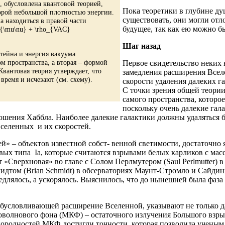
 обусловлена квантовой теорией,
Пока теоретики в глубине ду
торой небольшой плотностью энергии.
существовать, они могли от
 находиться в правой части
будущее, так как ею можно б
_{\mu\nu} + \rho_{VAC}
Шаг назад
тейна и энергия вакуума
м пространства, а вторая – формой
Первое свидетельство неких 
вантовая теория утверждает, что
замедления расширения Всел
время и исчезают (см. схему).
скорости удаления далеких г
С точки зрения общей теори
самого пространства, которо
поскольку очень далекие гал
ения Хаббла. Наиболее далекие галактики должны удаляться быс
вселенных и их скоростей.
» – объектов известной собст- венной светимости, достаточно
овых типа Ia, которые считаются взрывами белых карликов с мас
«Сверхновая» во главе с Солом Перлмутером (Saul Perlmutter) 
том (Brian Schmidt) в обсерваториях Маунт-Стромло и Сайдинг-
едлялось, а ускорялось. Выяснилось, что до нынешней была фаза
 обусловливающей расширение Вселенной, указывают не только 
волнового фона (МКФ) – остаточного излучения Большого взрыва
однородностей МКФ достигли точности, которая позволила ученым