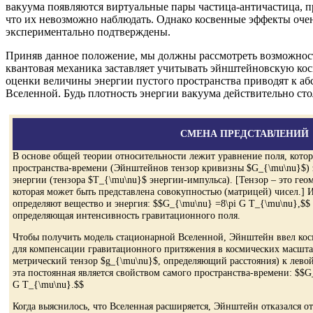
вакуума появляются виртуальные пары частица-античастица, п
что их невозможно наблюдать. Однако косвенные эффекты очен
экспериментально подтверждены.
Приняв данное положение, мы должны рассмотреть возможность
квантовая механика заставляет учитывать эйнштейновскую кос
оценки величины энергии пустого пространства приводят к а
Вселенной. Будь плотность энергии вакуума действительно сто
СМЕНА ПРЕДСТАВЛЕНИЙ
В основе общей теории относительности лежит уравнение поля, котор
пространства-времени (Эйнштейнов тензор кривизны $G_{\mu\nu}$) з
энергии (тензора $T_{\mu\nu}$ энергии-импульса). [Тензор – это гео
которая может быть представлена совокупностью (матрицей) чисел.]
определяют вещество и энергия: $$G_{\mu\nu} =8\pi G T_{\mu\nu},$$ 
определяющая интенсивность гравитационного поля.
Чтобы получить модель стационарной Вселенной, Эйнштейн ввел ко
для компенсации гравитационного притяжения в космических масшта
метрический тензор $g_{\mu\nu}$, определяющий расстояния) к левой 
эта постоянная является свойством самого пространства-времени: $$
G T_{\mu\nu}.$$
Когда выяснилось, что Вселенная расширяется, Эйнштейн отказался от