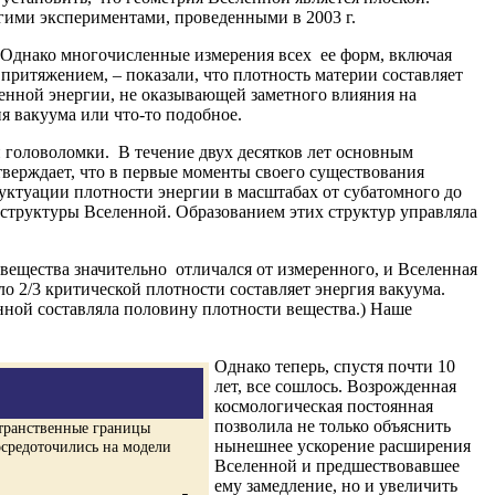
ими экспериментами, проведенными в 2003 г.
. Однако многочисленные измерения всех ее форм, включая
притяжением, – показали, что плотность материи составляет
енной энергии, не оказывающей заметного влияния на
 вакуума или что-то подобное.
й головоломки. В течение двух десятков лет основным
верждает, что в первые моменты своего существования
уктуации плотности энергии в масштабах от субатомного до
труктуры Вселенной. Образованием этих структур управляла
вещества значительно отличался от измеренного, и Вселенная
оло 2/3 критической плотности составляет энергия вакуума.
нной составляла половину плотности вещества.) Наше
Однако теперь, спустя почти 10
лет, все сошлось. Возрожденная
космологическая постоянная
позволила не только объяснить
странственные границы
нынешнее ускорение расширения
осредоточились на модели
Вселенной и предшествовавшее
ему замедление, но и увеличить