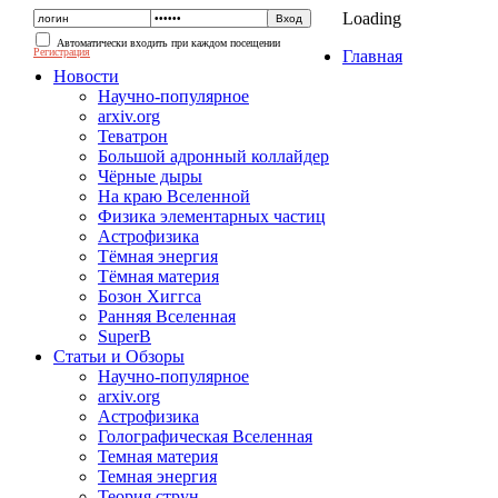
Loading
Автоматически входить при каждом посещении
Регистрация
Главная
Новости
Научно-популярное
arxiv.org
Теватрон
Большой адронный коллайдер
Чёрные дыры
На краю Вселенной
Физика элементарных частиц
Астрофизика
Тёмная энергия
Тёмная материя
Бозон Хиггса
Ранняя Вселенная
SuperB
Статьи и Обзоры
Научно-популярное
arxiv.org
Астрофизика
Голографическая Вселенная
Темная материя
Темная энергия
Теория струн