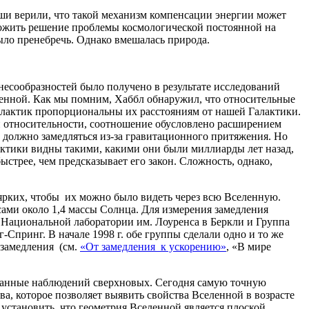
ши верили, что такой механизм компенсации энергии может
ложить решение проблемы космологической постоянной на
ыло пренебречь. Однако вмешалась природа.
несообразностей было получено в результате исследований
енной. Как мы помним, Хаббл обнаружил, что относительные
алактик пропорциональны их расстояниям от нашей Галактики.
и относительности, соотношение обусловлено расширением
е должно замедляться из-за гравитационного притяжения. Но
актики видны такими, какими они были миллиарды лет назад,
трее, чем предсказывает его закон. Сложность, однако,
 ярких, чтобы их можно было видеть через всю Вселенную.
сами около 1,4 массы Солнца. Для измерения замедления
в Национальной лаборатории им. Лоуренса в Беркли и Группа
Спринг. В начале 1998 г. обе группы сделали одно и то же
 замедления (см.
«От замедления к ускорению»
, «В мире
данные наблюдений сверхновых. Сегодня самую точную
, которое позволяет выявить свойства Вселенной в возрасте
 установить, что геометрия Вселенной является плоской.