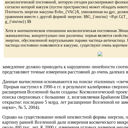
космологической постоянной, которую сегодня рассматривают физики,
согласно которой вакуум (пустое пространство) может обладать неко
Плотность энергии вакуума $\rho_{VAC}$, умноженная на gμν, должна
уравнения вместе с другой формой энергии: $$G_{\mu\nu} =8\pi G(T
g_{\mu\nu}).$$
Хотя в математическом отношении космологическая постоянная Эйнш
эквивалентны, концептуально они различны: первая является свойство
энергии, обусловленной виртуальными парами частица-античастица. К
частицы постоянно появляются в вакууме, существуют очень короткое 
замедление должно приводить к нарушению линейности соотнош
представляют точные измерения расстояний до очень далеких 
Данные вычисления основываются на поиске эталонных «свечей
Прорыв наступил в 1990-х гг. в результате калибровки сверхн
расширения Вселенной были созданы: Космологический проект 
поиска сверхновых с большими z, возглавляемая Брайаном Шмид
открытие: последние 5 млрд. лет расширение Вселенной не зам
науки», № 5, 2004).
Однако на существование некой неизвестной формы энергии,
картину ранней Вселенной дали измерения космического микро
около 400 тыс. лет. К 2000 г. измерения угловых размеров не