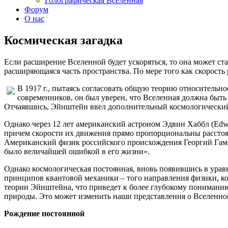
Голографическая Вселенная
Форум
О нас
Космическая загадка
Если расширение Вселенной будет ускоряться, то она может ста
расширяющаяся часть пространства. По мере того как скорость
В 1917 г., пытаясь согласовать общую теорию относительн
современников, он был уверен, что Вселенная должна быть 
Отчаявшись, Эйнштейн ввел дополнительный космологический 
Однако через 12 лет американский астроном Эдвин Хаббл (Edwi
причем скорости их движения прямо пропорциональны расстоя
Американский физик российского происхождения Георгий Гамо
было величайшей ошибкой в его жизни».
Однако космологическая постоянная, вновь появившись в уравн
принципов квантовой механики – того направления физики, к
теории Эйнштейна, что приведет к более глубокому пониманию
природы. Это может изменить наши представления о Вселенно
Рождение постоянной