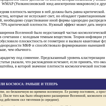
 WMAP (Уилкинсоновский зонд анизотропии микроволн) и друг
едняя плотность материи в ней должна быть равна критической
стиц, которые не испускают свет, но обладают гравитационным 
ой, необходимо существование иной формы однородно распредел
70% критической плотности. Нужный эффект может дать энергия
 расширения Вселенной было недостающей частью космологическо
 сочетании с холодным темным веществом. Теория инфляции ут
обусловило плоскостность ее геометрии и вызвало квантовые фл
еоднородности МКФ и способствовало формированию нынешней с
ьше, чем обычного.
парадигму под сомнение. Предсказанный уровень кластеризации 
статьи указали, что расхождения исчезают, если принять, что ок
штейна, в которой значение плотности космологической постоя
ЛИ КОСМОСА: РАНЬШЕ И ТЕПЕРЬ
ве, но бесконечную во времени вселенную. Ее размер постоянен, а про
а). После того как было обнаружено расширение Вселенной, космологи с
д действием сил тяготения (в середине).