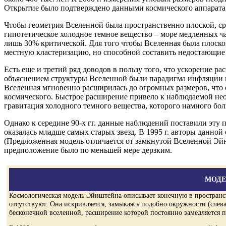
Открытие было подтверждено данными космического аппарата
Чтобы геометрия Вселенной была пространственно плоской, ср
гипотетическое холодное темное вещество – море медленных ча
лишь 30% критической. Для того чтобы Вселенная была плоск
местную кластеризацию, но способной составить недостающие 
Есть еще и третий ряд доводов в пользу того, что ускорение
объяснением структуры Вселенной были парадигма инфляции в
Вселенная мгновенно расширилась до огромных размеров, что 
космического. Быстрое расширение привело к наблюдаемой н
гравитация холодного темного вещества, которого намного бол
Однако к середине 90-х гг. данные наблюдений поставили эту 
оказалась младше самых старых звезд. В 1995 г. авторы данной 
(Предложенная модель отличается от замкнутой Вселенной Эйн
предположение было по меньшей мере дерзким.
МОДЕ
Космологическая модель Эйнштейна описывает конечную в пространст
отсутствуют. Она искривляется, замыкаясь подобно окружности (слев
бесконечной вселенной, расширение которой постоянно замедляется по