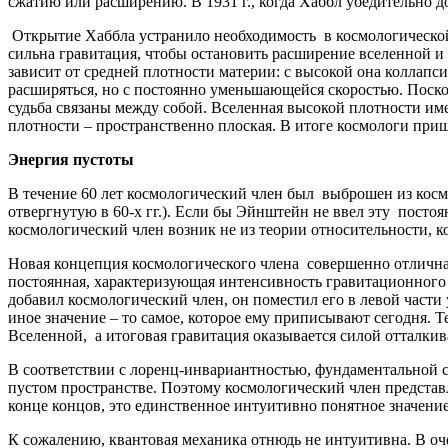
сжатию или расширению. В 1931 г., когда Хаббл убедительно д
Открытие Хаббла устранило необходимость в космологической
сильна гравитация, чтобы остановить расширение вселенной и 
зависит от средней плотности материи: с высокой она коллапси
расширяться, но с постоянно уменьшающейся скоростью. Поско
судьба связаны между собой. Вселенная высокой плотности име
плотности – пространственно плоская. В итоге космологи приш
Энергия пустоты
В течение 60 лет космологический член был выброшен из косм
отвергнутую в 60-х гг.). Если бы Эйнштейн не ввел эту посто
космологический член возник не из теории относительности, 
Новая концепция космологического члена совершенно отлична 
постоянная, характеризующая интенсивность гравитационного
добавил космологический член, он поместил его в левой части 
иное значение – то самое, которое ему приписывают сегодня. 
Вселенной, а итоговая гравитация оказывается силой отталкив
В соответствии с лоренц-инвариантностью, фундаментальной си
пустом пространстве. Поэтому космологический член представл
конце концов, это единственное интуитивно понятное значение
К сожалению, квантовая механика отнюдь не интуитивна. В оч