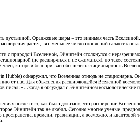
ть пустынной. Оранжевые шары – это видимая часть Вселенной, к
 расширения растет, все меньшее число скоплений галактик оста
ости с природой Вселенной, Эйнштейн столкнулся с неразрешимо
стационарной (не расширяться и не сжиматься), но такое состоя
член, который был призван обеспечить стационарность Вселенн
n Hubble) обнаружил, что Вселенная отнюдь не стационарна. Он
нию от нас. Для объяснения расширяющейся Вселенной космолог
в писал: «…когда я обсуждал с Эйнштейном космологические пр
ениях после того, как было доказано, что расширение Вселенной
оторое Эйнштейн так не любил. Сегодня многие ученые предпол
 пространства, времени, гравитации, а возможно, и квантовой 
й.