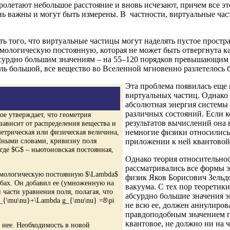
ролетают небольшое расстояние и вновь исчезают, причем все э
ь важны и могут быть измерены. В частности, виртуальные час
 того, что виртуальные частицы могут наделять пустое простра
мологическую постоянную, которая не может быть отвергнута ка
бсурдно большим значениям – на 55–120 порядков превышающим
ль большой, все вещество во Вселенной мгновенно разлетелось 
Эта проблема появилась еще в
виртуальных частиц. Однако 
абсолютная энергия системы 
различных состояний. Если к
ое утверждает, что геометрия
результатов вычислений она в
ависит от распределения вещества и
метрическая или физическая величина,
немногие физики относились 
 Иными словами, кривизну поля
приложении к ней квантовой
где $G$ – ньютоновская постоянная,
Однако теория относительнос
рассматривались все формы э
смологическую постоянную $\Lambda$
физик Яков Борисович Зельд
бах. Он добавил ее (умноженную на
вакуума. С тех пор теоретик
части уравнения поля, полагая, что
абсурдно большие значения э
G_{\mu\nu}+\Lambda g_{\mu\nu} =8\pi
не всю ее, должен аннулиров
правдоподобным значением п
квантовое, не должно ни на ч
 нее. Необходимость в новой