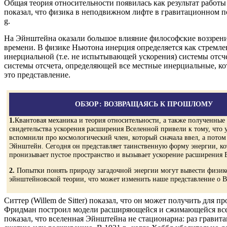
Общая теория относительности появилась как результат работ
показал, что физика в неподвижном лифте в гравитационном п
g.
На Эйнштейна оказали большое влияние философские воззрения 
времени. В физике Ньютона инерция определяется как стремлени
инерциальной (т.е. не испытывающей ускорения) системы отс
системы отсчета, определяющей все местные инерциальные, ко
это представление.
ОБЗОР: ВОЗВРАЩАЯСЬ К ПРОШЛОМУ
1.
Квантовая механика и теория относительности, а также полученные
свидетельства ускорения расширения Вселенной привели к тому, что 
вспомнили про космологический член, который сначала ввел, а потом
Эйнштейн. Сегодня он представляет таинственную форму энергии, ко
пронизывает пустое пространство и вызывает ускорение расширения 
2.
Попытки понять природу загадочной энергии могут вывести физик
эйнштейновской теории, что может изменить наше представление о В
Ситтер (Willem de Sitter) показал, что он может получить для
Фридман построил модели расширяющейся и сжимающейся вселен
показал, что вселенная Эйнштейна не стационарна: раз грави