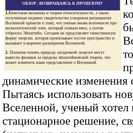
Т
ОБЗОР: ВОЗВРАЩАЯСЬ К ПРОШЛОМУ
к
1.
Квантовая механика и теория относительности, а также
полученные недавно свидетельства ускорения расширения
Вселенной привели к тому, что ученые вновь вспомнили про
б
космологический член, который сначала ввел, а потом
отбросил Эйнштейн. Сегодня он представляет таинственную
В
форму энергии, которая пронизывает пустое пространство и
вызывает ускорение расширения Вселенной.
то
2.
Попытки понять природу загадочной энергии могут
вывести физиков за пределы эйнштейновской теории, что
может изменить наше представление о Вселенной.
п
динамические изменения 
Пытаясь использовать но
Вселенной, ученый хотел
стационарное решение, с