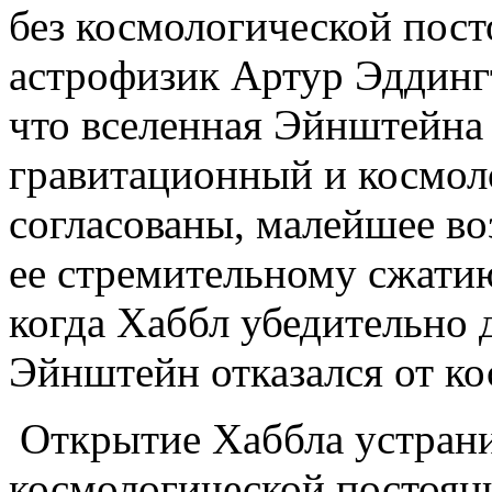
без космологической пост
астрофизик Артур Эддингт
что вселенная Эйнштейна 
гравитационный и космол
согласованы, малейшее в
ее стремительному сжатию
когда Хаббл убедительно 
Эйнштейн отказался от ко
Открытие Хаббла устран
космологической постоян