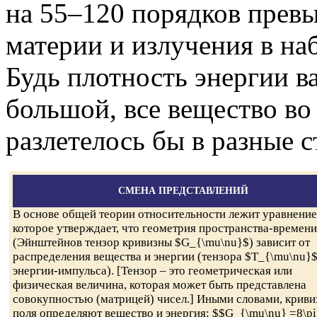
на 55–120 порядков пре
материи и излучения в н
Будь плотность энергии в
большой, все вещество в
разлетелось бы в разные 
СМЕНА ПРЕДСТАВЛЕНИЙ
В основе общей теории относительности лежит уравнение
которое утверждает, что геометрия пространства-времени
(Эйнштейнов тензор кривизны $G_{\mu\nu}$) зависит от
распределения вещества и энергии (тензора $T_{\mu\nu}
энергии-импульса). [Тензор – это геометрическая или
физическая величина, которая может быть представлена
совокупностью (матрицей) чисел.] Иными словами, криви
поля определяют вещество и энергия: $$G_{\mu\nu} =8\pi