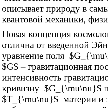
описывает природу в самы
квантовой механики, физ
Новая концепция космоло
отлична от введенной Эй
уравнение поля $G_{\mu\n
$G$ – гравитационная по
интенсивность гравитацио
кривизну $G_{\mu\nu}$ п
$T_{\mu\nu}$ материи и 