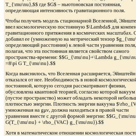
T_{\mu\nu},$$ где $G$ – ньютоновская постоянная,
определяющая интенсивность гравитационного поля.
Чтобы получить модель стационарной Вселенной, Эйншт
ввел космологическую постоянную $\Lambda$ для компе
гравитационного притяжения в космических масштабах. 
добавил ее (умноженную на метрический тензор $g_{\mu
определяющий расстояния) к левой части уравнения поля
полагая, что эта постоянная является свойством самого
пространства-времени: $$G_{\mu\nu}+\Lambda g_{\mu\n
=8\pi G T_{\mu\nu}.$$
Когда выяснилось, что Вселенная расширяется, Эйнштейн
отказался от нее. Необходимость в новой космологическо
постоянной, которую сегодня рассматривают физики,
обусловлена квантовой теорией, согласно которой вакуум
(пустое пространство) может обладать некоторой неболь
плотностью энергии. Плотность энергии вакуума $\rho_{
умноженная на gμν, должна находиться в правой части
уравнения вместе с другой формой энергии: $$G_{\mu\nu
G(T_{\mu\nu} + \rho_{VAC} g_{\mu\nu}).$$
Хотя в математическом отношении космологическая пост