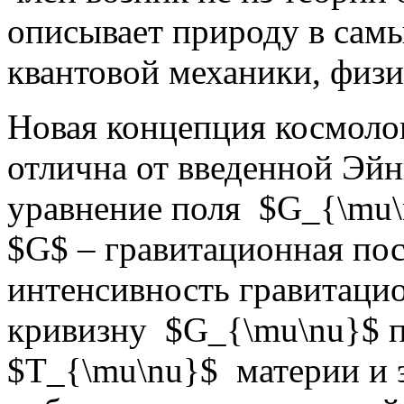
описывает природу в самы
квантовой механики, физ
Новая концепция космоло
отлична от введенной Эй
уравнение поля $G_{\mu\n
$G$ – гравитационная по
интенсивность гравитацио
кривизну $G_{\mu\nu}$ п
$T_{\mu\nu}$ материи и 