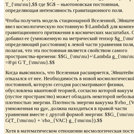
T_{\mu\nu},$$ где $G$ – ньютоновская постоянная,
определяющая интенсивность гравитационного поля.
Чтобы получить модель стационарной Вселенной, Эйншт
ввел космологическую постоянную $\Lambda$ для компе
гравитационного притяжения в космических масштабах. 
добавил ее (умноженную на метрический тензор $g_{\mu
определяющий расстояния) к левой части уравнения поля
полагая, что эта постоянная является свойством самого
пространства-времени: $$G_{\mu\nu}+\Lambda g_{\mu\n
=8\pi G T_{\mu\nu}.$$
Когда выяснилось, что Вселенная расширяется, Эйнштейн
отказался от нее. Необходимость в новой космологическо
постоянной, которую сегодня рассматривают физики,
обусловлена квантовой теорией, согласно которой вакуум
(пустое пространство) может обладать некоторой неболь
плотностью энергии. Плотность энергии вакуума $\rho_{
умноженная на gμν, должна находиться в правой части
уравнения вместе с другой формой энергии: $$G_{\mu\nu
G(T_{\mu\nu} + \rho_{VAC} g_{\mu\nu}).$$
Хотя в математическом отношении космологическая пост