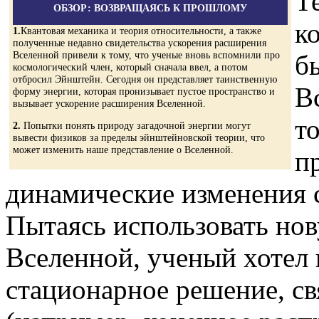
Т
ОБЗОР: ВОЗВРАЩАЯСЬ К ПРОШЛОМУ
к
1.
Квантовая механика и теория относительности, а также
полученные недавно свидетельства ускорения расширения
Вселенной привели к тому, что ученые вновь вспомнили про
б
космологический член, который сначала ввел, а потом
отбросил Эйнштейн. Сегодня он представляет таинственную
В
форму энергии, которая пронизывает пустое пространство и
вызывает ускорение расширения Вселенной.
то
2.
Попытки понять природу загадочной энергии могут
вывести физиков за пределы эйнштейновской теории, что
может изменить наше представление о Вселенной.
п
динамические изменения 
Пытаясь использовать но
Вселенной, ученый хотел
стационарное решение, с