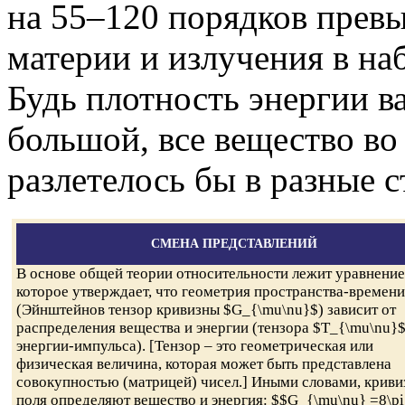
на 55–120 порядков пре
материи и излучения в н
Будь плотность энергии в
большой, все вещество в
разлетелось бы в разные 
СМЕНА ПРЕДСТАВЛЕНИЙ
В основе общей теории относительности лежит уравнение
которое утверждает, что геометрия пространства-времени
(Эйнштейнов тензор кривизны $G_{\mu\nu}$) зависит от
распределения вещества и энергии (тензора $T_{\mu\nu}
энергии-импульса). [Тензор – это геометрическая или
физическая величина, которая может быть представлена
совокупностью (матрицей) чисел.] Иными словами, криви
поля определяют вещество и энергия: $$G_{\mu\nu} =8\pi