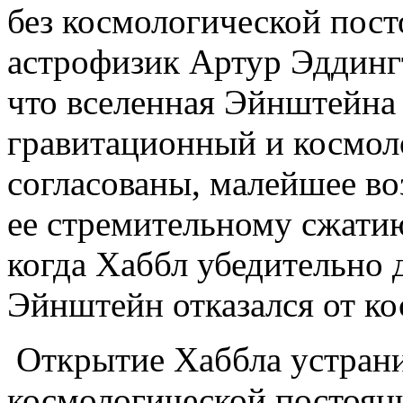
без космологической пост
астрофизик Артур Эддингт
что вселенная Эйнштейна 
гравитационный и космол
согласованы, малейшее в
ее стремительному сжатию
когда Хаббл убедительно 
Эйнштейн отказался от ко
Открытие Хаббла устран
космологической постоян