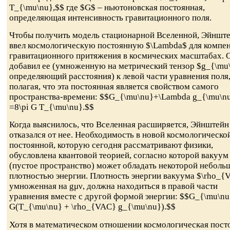
T_{\mu\nu},$$ где $G$ – ньютоновская постоянная,
определяющая интенсивность гравитационного поля.
Чтобы получить модель стационарной Вселенной, Эйншт
ввел космологическую постоянную $\Lambda$ для компе
гравитационного притяжения в космических масштабах. 
добавил ее (умноженную на метрический тензор $g_{\mu
определяющий расстояния) к левой части уравнения поля
полагая, что эта постоянная является свойством самого
пространства-времени: $$G_{\mu\nu}+\Lambda g_{\mu\n
=8\pi G T_{\mu\nu}.$$
Когда выяснилось, что Вселенная расширяется, Эйнштейн
отказался от нее. Необходимость в новой космологическо
постоянной, которую сегодня рассматривают физики,
обусловлена квантовой теорией, согласно которой вакуум
(пустое пространство) может обладать некоторой неболь
плотностью энергии. Плотность энергии вакуума $\rho_{
умноженная на gμν, должна находиться в правой части
уравнения вместе с другой формой энергии: $$G_{\mu\nu
G(T_{\mu\nu} + \rho_{VAC} g_{\mu\nu}).$$
Хотя в математическом отношении космологическая пост