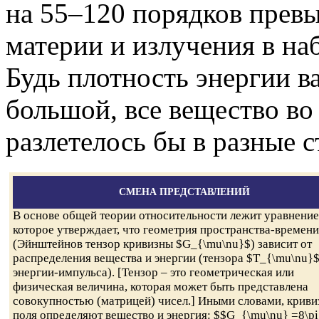
на 55–120 порядков пре
материи и излучения в н
Будь плотность энергии в
большой, все вещество в
разлетелось бы в разные 
СМЕНА ПРЕДСТАВЛЕНИЙ
В основе общей теории относительности лежит уравнение
которое утверждает, что геометрия пространства-времени
(Эйнштейнов тензор кривизны $G_{\mu\nu}$) зависит от
распределения вещества и энергии (тензора $T_{\mu\nu}
энергии-импульса). [Тензор – это геометрическая или
физическая величина, которая может быть представлена
совокупностью (матрицей) чисел.] Иными словами, криви
поля определяют вещество и энергия: $$G_{\mu\nu} =8\pi