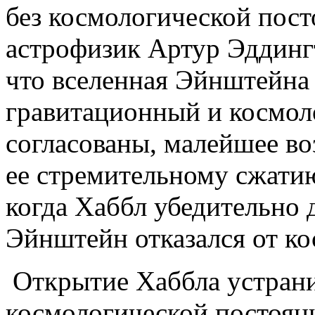
без космологической пост
астрофизик Артур Эддингт
что вселенная Эйнштейна 
гравитационный и космол
согласованы, малейшее в
ее стремительному сжатию
когда Хаббл убедительно 
Эйнштейн отказался от ко
Открытие Хаббла устран
космологической постоян