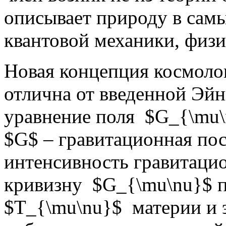
описывает природу в самы
квантовой механики, физ
Новая концепция космоло
отлична от введенной Эй
уравнение поля $G_{\mu\n
$G$ – гравитационная по
интенсивность гравитацио
кривизну $G_{\mu\nu}$ п
$T_{\mu\nu}$ материи и 