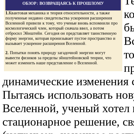
Т
ОБЗОР: ВОЗВРАЩАЯСЬ К ПРОШЛОМУ
к
1.
Квантовая механика и теория относительности, а также
полученные недавно свидетельства ускорения расширения
Вселенной привели к тому, что ученые вновь вспомнили про
б
космологический член, который сначала ввел, а потом
отбросил Эйнштейн. Сегодня он представляет таинственную
В
форму энергии, которая пронизывает пустое пространство и
вызывает ускорение расширения Вселенной.
то
2.
Попытки понять природу загадочной энергии могут
вывести физиков за пределы эйнштейновской теории, что
может изменить наше представление о Вселенной.
п
динамические изменения 
Пытаясь использовать но
Вселенной, ученый хотел
стационарное решение, с