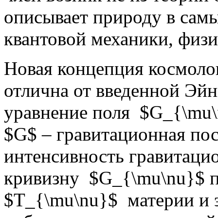
описывает природу в самы
квантовой механики, физ
Новая концепция космоло
отлична от введенной Эй
уравнение поля $G_{\mu\n
$G$ – гравитационная по
интенсивность гравитацио
кривизну $G_{\mu\nu}$ п
$T_{\mu\nu}$ материи и 