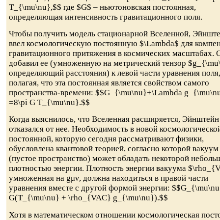
T_{\mu\nu},$$ где $G$ – ньютоновская постоянная,
определяющая интенсивность гравитационного поля.
Чтобы получить модель стационарной Вселенной, Эйншт
ввел космологическую постоянную $\Lambda$ для компе
гравитационного притяжения в космических масштабах. 
добавил ее (умноженную на метрический тензор $g_{\mu
определяющий расстояния) к левой части уравнения поля
полагая, что эта постоянная является свойством самого
пространства-времени: $$G_{\mu\nu}+\Lambda g_{\mu\n
=8\pi G T_{\mu\nu}.$$
Когда выяснилось, что Вселенная расширяется, Эйнштейн
отказался от нее. Необходимость в новой космологическо
постоянной, которую сегодня рассматривают физики,
обусловлена квантовой теорией, согласно которой вакуум
(пустое пространство) может обладать некоторой неболь
плотностью энергии. Плотность энергии вакуума $\rho_{
умноженная на gμν, должна находиться в правой части
уравнения вместе с другой формой энергии: $$G_{\mu\nu
G(T_{\mu\nu} + \rho_{VAC} g_{\mu\nu}).$$
Хотя в математическом отношении космологическая пост