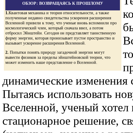
Т
ОБЗОР: ВОЗВРАЩАЯСЬ К ПРОШЛОМУ
к
1.
Квантовая механика и теория относительности, а также
полученные недавно свидетельства ускорения расширения
Вселенной привели к тому, что ученые вновь вспомнили про
б
космологический член, который сначала ввел, а потом
отбросил Эйнштейн. Сегодня он представляет таинственную
В
форму энергии, которая пронизывает пустое пространство и
вызывает ускорение расширения Вселенной.
то
2.
Попытки понять природу загадочной энергии могут
вывести физиков за пределы эйнштейновской теории, что
может изменить наше представление о Вселенной.
п
динамические изменения 
Пытаясь использовать но
Вселенной, ученый хотел
стационарное решение, с