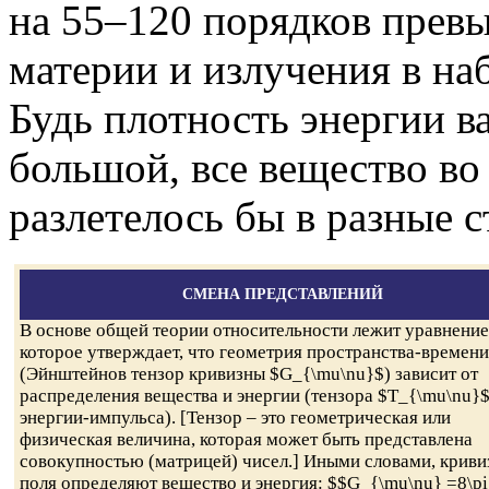
на 55–120 порядков пре
материи и излучения в н
Будь плотность энергии в
большой, все вещество в
разлетелось бы в разные 
СМЕНА ПРЕДСТАВЛЕНИЙ
В основе общей теории относительности лежит уравнение
которое утверждает, что геометрия пространства-времени
(Эйнштейнов тензор кривизны $G_{\mu\nu}$) зависит от
распределения вещества и энергии (тензора $T_{\mu\nu}
энергии-импульса). [Тензор – это геометрическая или
физическая величина, которая может быть представлена
совокупностью (матрицей) чисел.] Иными словами, криви
поля определяют вещество и энергия: $$G_{\mu\nu} =8\pi