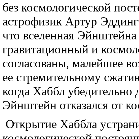
без космологической пост
астрофизик Артур Эддингт
что вселенная Эйнштейна 
гравитационный и космол
согласованы, малейшее в
ее стремительному сжатию
когда Хаббл убедительно 
Эйнштейн отказался от ко
Открытие Хаббла устран
космологической постоян