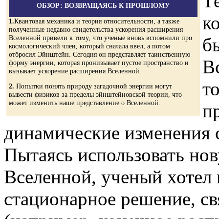
Т
ОБЗОР: ВОЗВРАЩАЯСЬ К ПРОШЛОМУ
к
1.
Квантовая механика и теория относительности, а также
полученные недавно свидетельства ускорения расширения
Вселенной привели к тому, что ученые вновь вспомнили про
б
космологический член, который сначала ввел, а потом
отбросил Эйнштейн. Сегодня он представляет таинственную
В
форму энергии, которая пронизывает пустое пространство и
вызывает ускорение расширения Вселенной.
то
2.
Попытки понять природу загадочной энергии могут
вывести физиков за пределы эйнштейновской теории, что
может изменить наше представление о Вселенной.
п
динамические изменения 
Пытаясь использовать но
Вселенной, ученый хотел
стационарное решение, с