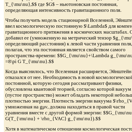
T_{\mu\nu},$$ где $G$ – ньютоновская постоянная,
определяющая интенсивность гравитационного поля.
Чтобы получить модель стационарной Вселенной, Эйншт
ввел космологическую постоянную $\Lambda$ для компе
гравитационного притяжения в космических масштабах. 
добавил ее (умноженную на метрический тензор $g_{\mu
определяющий расстояния) к левой части уравнения поля
полагая, что эта постоянная является свойством самого
пространства-времени: $$G_{\mu\nu}+\Lambda g_{\mu\n
=8\pi G T_{\mu\nu}.$$
Когда выяснилось, что Вселенная расширяется, Эйнштейн
отказался от нее. Необходимость в новой космологическо
постоянной, которую сегодня рассматривают физики,
обусловлена квантовой теорией, согласно которой вакуум
(пустое пространство) может обладать некоторой неболь
плотностью энергии. Плотность энергии вакуума $\rho_{
умноженная на gμν, должна находиться в правой части
уравнения вместе с другой формой энергии: $$G_{\mu\nu
G(T_{\mu\nu} + \rho_{VAC} g_{\mu\nu}).$$
Хотя в математическом отношении космологическая пост