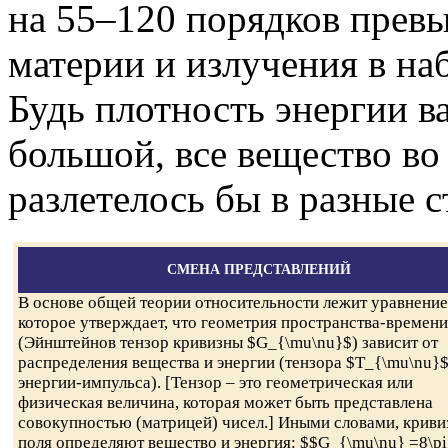
на 55–120 порядков пре
материи и излучения в н
Будь плотность энергии в
большой, все вещество в
разлетелось бы в разные 
СМЕНА ПРЕДСТАВЛЕНИЙ
В основе общей теории относительности лежит уравнение
которое утверждает, что геометрия пространства-времени
(Эйнштейнов тензор кривизны $G_{\mu\nu}$) зависит от
распределения вещества и энергии (тензора $T_{\mu\nu}
энергии-импульса). [Тензор – это геометрическая или
физическая величина, которая может быть представлена
совокупностью (матрицей) чисел.] Иными словами, криви
поля определяют вещество и энергия: $$G_{\mu\nu} =8\pi