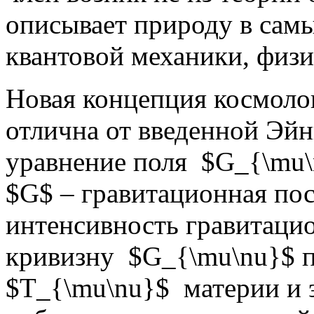
описывает природу в самы
квантовой механики, физ
Новая концепция космоло
отлична от введенной Эй
уравнение поля $G_{\mu\n
$G$ – гравитационная по
интенсивность гравитацио
кривизну $G_{\mu\nu}$ п
$T_{\mu\nu}$ материи и 