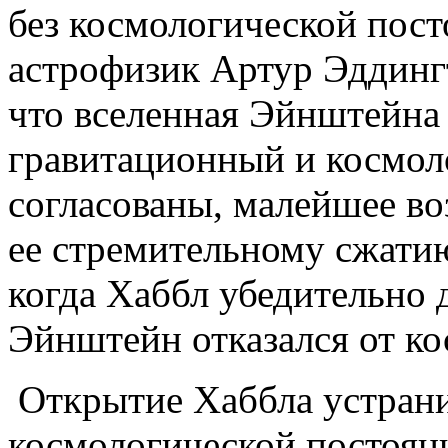
без космологической пост
астрофизик Артур Эддингт
что вселенная Эйнштейна 
гравитационный и космол
согласованы, малейшее в
ее стремительному сжатию
когда Хаббл убедительно 
Эйнштейн отказался от ко
Открытие Хаббла устран
космологической постоян