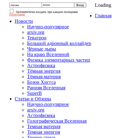
Loading
Автоматически входить при каждом посещении
Регистрация
Главная
Новости
Научно-популярное
arxiv.org
Теватрон
Большой адронный коллайдер
Чёрные дыры
На краю Вселенной
Физика элементарных частиц
Астрофизика
Тёмная энергия
Тёмная материя
Бозон Хиггса
Ранняя Вселенная
SuperB
Статьи и Обзоры
Научно-популярное
arxiv.org
Астрофизика
Голографическая Вселенная
Темная материя
Темная энергия
Теория струн