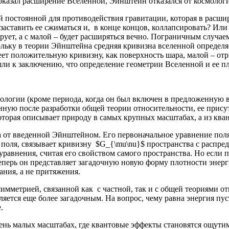
оказал расширение Вселенной, Эйнштейн отказался от космологи
 постоянной для противодействия гравитации, которая в расши
заставить ее сжиматься и, в конце концов, коллапсировать? Или
рует, а с малой – будет расширяться вечно. Пограничным случаем
льку в теории Эйнштейна средняя кривизна вселенной определяе
ет положительную кривизну, как поверхность шара, малой – отр
ли к заключению, что определение геометрии Вселенной и ее пло
ологии (кроме периода, когда он был включен в предложенную в
янную после разработки общей теории относительности, ее прис
которая описывает природу в самых крупных масштабах, а из кв
от введенной Эйнштейном. Его первоначальное уравнение поля 
 поля, связывает кривизну $G_{\mu\nu}$ пространства с распр
уравнения, считая его свойством самого пространства. Но если 
Теперь он представляет загадочную новую форму плотности энер
ания, а не притяжения.
мметрией, связанной как с частной, так и с общей теориями от
яется еще более загадочным. На вопрос, чему равна энергия пус
.
ень малых масштабах, где квантовые эффекты становятся ощутим