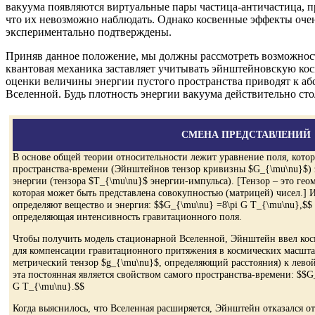
вакуума появляются виртуальные пары частица-античастица, п
что их невозможно наблюдать. Однако косвенные эффекты очен
экспериментально подтверждены.
Приняв данное положение, мы должны рассмотреть возможность
квантовая механика заставляет учитывать эйнштейновскую кос
оценки величины энергии пустого пространства приводят к а
Вселенной. Будь плотность энергии вакуума действительно сто
СМЕНА ПРЕДСТАВЛЕНИЙ
В основе общей теории относительности лежит уравнение поля, котор
пространства-времени (Эйнштейнов тензор кривизны $G_{\mu\nu}$) з
энергии (тензора $T_{\mu\nu}$ энергии-импульса). [Тензор – это гео
которая может быть представлена совокупностью (матрицей) чисел.]
определяют вещество и энергия: $$G_{\mu\nu} =8\pi G T_{\mu\nu},$$ 
определяющая интенсивность гравитационного поля.
Чтобы получить модель стационарной Вселенной, Эйнштейн ввел ко
для компенсации гравитационного притяжения в космических масшта
метрический тензор $g_{\mu\nu}$, определяющий расстояния) к левой 
эта постоянная является свойством самого пространства-времени: $$
G T_{\mu\nu}.$$
Когда выяснилось, что Вселенная расширяется, Эйнштейн отказался от