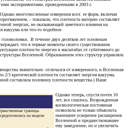
ими экспериментами, проведенными в 2003 г.
. Однако многочисленные измерения всех ее форм, включая
притяжением, – показали, что плотность материи составляет
енной энергии, не оказывающей заметного влияния на
 вакуума или что-то подобное.
й головоломки. В течение двух десятков лет основным
верждает, что в первые моменты своего существования
уктуации плотности энергии в масштабах от субатомного до
труктуры Вселенной. Образованием этих структур управляла
вещества значительно отличался от измеренного, и Вселенная
оло 2/3 критической плотности составляет энергия вакуума.
нной составляла половину плотности вещества.) Наше
Однако теперь, спустя почти 10
лет, все сошлось. Возрожденная
космологическая постоянная
позволила не только объяснить
странственные границы
нынешнее ускорение расширения
осредоточились на модели
Вселенной и предшествовавшее
ему замедление, но и увеличить