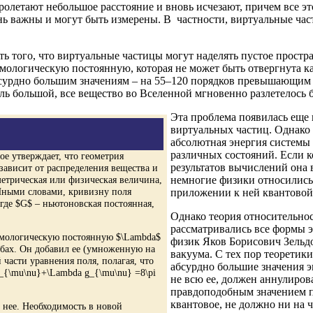
ролетают небольшое расстояние и вновь исчезают, причем все э
ь важны и могут быть измерены. В частности, виртуальные час
 того, что виртуальные частицы могут наделять пустое простра
мологическую постоянную, которая не может быть отвергнута ка
бсурдно большим значениям – на 55–120 порядков превышающим
ль большой, все вещество во Вселенной мгновенно разлетелось 
Эта проблема появилась еще в
виртуальных частиц. Однако 
абсолютная энергия системы 
различных состояний. Если к
ое утверждает, что геометрия
результатов вычислений она в
ависит от распределения вещества и
метрическая или физическая величина,
немногие физики относились 
 Иными словами, кривизну поля
приложении к ней квантовой
где $G$ – ньютоновская постоянная,
Однако теория относительнос
рассматривались все формы э
смологическую постоянную $\Lambda$
физик Яков Борисович Зельд
бах. Он добавил ее (умноженную на
вакуума. С тех пор теоретик
части уравнения поля, полагая, что
абсурдно большие значения э
G_{\mu\nu}+\Lambda g_{\mu\nu} =8\pi
не всю ее, должен аннулиров
правдоподобным значением п
квантовое, не должно ни на ч
 нее. Необходимость в новой