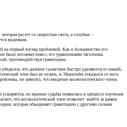
оторая растет со скоростью света, а голубые –
ется видимым.
й на первый взгляд проблемой. Как и большинство его
ние было несовместимо с его уравнениями тяготения.
ой, противодействуя гравитации.
 убедился, что далекие галактики быстро удаляются от нашей,
ический член был не нужен, и Эйнштейн отказался от него.
облемы, он заметил, что введение космологического члена
 ускоряется, по иронии судьбы появилась в процессе изучения
агают, что космологический член позволит выйти за рамки
теории, которая объединяет гравитацию с другими силами