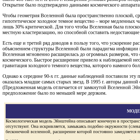
Открытие было подтверждено данными космического аппарата
Чтобы геометрия Вселенной была пространственно плоской, ср
гипотетическое холодное темное вещество – море медленных ча
лишь 30% критической. Для того чтобы Вселенная была плоск
местную кластеризацию, но способной составить недостающие 
Есть еще и третий ряд доводов в пользу того, что ускорение
объяснением структуры Вселенной были парадигма инфляции в
Вселенная мгновенно расширилась до огромных размеров, что 
космического. Быстрое расширение привело к наблюдаемой н
гравитация холодного темного вещества, которого намного бол
Однако к середине 90-х гг. данные наблюдений поставили эту 
оказалась младше самых старых звезд. В 1995 г. авторы данной 
(Предложенная модель отличается от замкнутой Вселенной Эйн
предположение было по меньшей мере дерзким.
МОДЕ
Космологическая модель Эйнштейна описывает конечную в пространст
отсутствуют. Она искривляется, замыкаясь подобно окружности (слев
бесконечной вселенной, расширение которой постоянно замедляется по