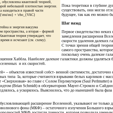
 обусловлена квантовой теорией,
Пока теоретики в глубине ду
торой небольшой плотностью энергии.
существовать, они могли от
 находиться в правой части
будущее, так как ею можно б
_{\mu\nu} + \rho_{VAC}
Шаг назад
тейна и энергия вакуума
м пространства, а вторая – формой
Первое свидетельство неких 
вантовая теория утверждает, что
замедления расширения Всел
время и исчезают (см. схему).
скорости удаления далеких г
С точки зрения общей теори
самого пространства, которо
поскольку очень далекие гал
ения Хаббла. Наиболее далекие галактики должны удаляться быс
вселенных и их скоростей.
» – объектов известной собст- венной светимости, достаточно
овых типа Ia, которые считаются взрывами белых карликов с мас
«Сверхновая» во главе с Солом Перлмутером (Saul Perlmutter) 
том (Brian Schmidt) в обсерваториях Маунт-Стромло и Сайдинг-
едлялось, а ускорялось. Выяснилось, что до нынешней была фаза
 обусловливающей расширение Вселенной, указывают не только 
волнового фона (МКФ) – остаточного излучения Большого взрыва
однородностей МКФ достигли точности, которая позволила ученым