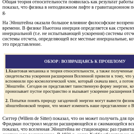
Общая теория относительности появилась как результат работ
показал, что физика в неподвижном лифте в гравитационном п
g.
На Эйнштейна оказали большое влияние философские воззрения 
времени. В физике Ньютона инерция определяется как стремлени
инерциальной (т.е. не испытывающей ускорения) системы отс
системы отсчета, определяющей все местные инерциальные, ко
это представление.
ОБЗОР: ВОЗВРАЩАЯСЬ К ПРОШЛОМУ
1.
Квантовая механика и теория относительности, а также полученные
свидетельства ускорения расширения Вселенной привели к тому, что 
вспомнили про космологический член, который сначала ввел, а потом
Эйнштейн. Сегодня он представляет таинственную форму энергии, ко
пронизывает пустое пространство и вызывает ускорение расширения 
2.
Попытки понять природу загадочной энергии могут вывести физик
эйнштейновской теории, что может изменить наше представление о В
Ситтер (Willem de Sitter) показал, что он может получить для
Фридман построил модели расширяющейся и сжимающейся вселен
показал, что вселенная Эйнштейна не стационарна: раз грави