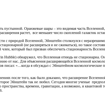
ть пустынной. Оранжевые шары – это видимая часть Вселенной, к
 расширения растет, все меньшее число скоплений галактик оста
ости с природой Вселенной, Эйнштейн столкнулся с неразрешимо
стационарной (не расширяться и не сжиматься), но такое состоя
член, который был призван обеспечить стационарность Вселенн
n Hubble) обнаружил, что Вселенная отнюдь не стационарна. Он
нию от нас. Для объяснения расширяющейся Вселенной космолог
в писал: «…когда я обсуждал с Эйнштейном космологические пр
ениях после того, как было доказано, что расширение Вселенной
оторое Эйнштейн так не любил. Сегодня многие ученые предпол
 пространства, времени, гравитации, а возможно, и квантовой 
й.