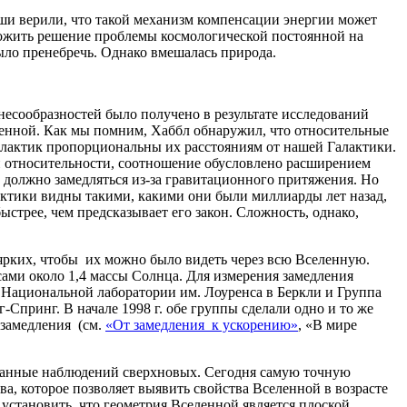
ши верили, что такой механизм компенсации энергии может
ложить решение проблемы космологической постоянной на
ыло пренебречь. Однако вмешалась природа.
несообразностей было получено в результате исследований
енной. Как мы помним, Хаббл обнаружил, что относительные
алактик пропорциональны их расстояниям от нашей Галактики.
и относительности, соотношение обусловлено расширением
е должно замедляться из-за гравитационного притяжения. Но
актики видны такими, какими они были миллиарды лет назад,
трее, чем предсказывает его закон. Сложность, однако,
 ярких, чтобы их можно было видеть через всю Вселенную.
сами около 1,4 массы Солнца. Для измерения замедления
в Национальной лаборатории им. Лоуренса в Беркли и Группа
Спринг. В начале 1998 г. обе группы сделали одно и то же
 замедления (см.
«От замедления к ускорению»
, «В мире
данные наблюдений сверхновых. Сегодня самую точную
, которое позволяет выявить свойства Вселенной в возрасте
 установить, что геометрия Вселенной является плоской.