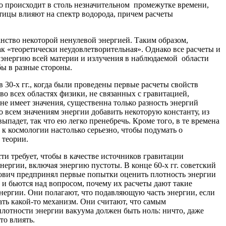
то происходит в столь незначительном промежутке времени,
тицы влияют на спектр водорода, причем расчеты
нство некоторой ненулевой энергией. Таким образом,
к «теоретически неудовлетворительная». Однако все расчеты и
 энергию всей материи и излучения в наблюдаемой области
бы в разные стороны.
 30-х гг., когда были проведены первые расчеты свойств
во всех областях физики, не связанных с гравитацией,
не имеет значения, существенна только разность энергий
о всем значениям энергии добавить некоторую константу, из
ыпадет, так что ею легко пренебречь. Кроме того, в те времена
к космологии настолько серьезно, чтобы подумать о
 теории.
ти требует, чтобы в качестве источников гравитации
нергии, включая энергию пустоты. В конце 60-х гг. советский
ович предпринял первые попытки оценить плотность энергии
и и бьются над вопросом, почему их расчеты дают такие
нергии. Они полагают, что подавляющую часть энергии, если
ать какой-то механизм. Они считают, что самым
лотности энергии вакуума должен быть ноль: ничто, даже
то влиять.