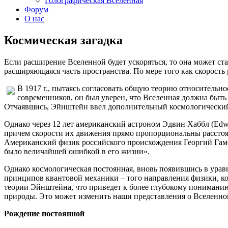
Голографическая Вселенная
Форум
О нас
Космическая загадка
Если расширение Вселенной будет ускоряться, то она может ста
расширяющаяся часть пространства. По мере того как скорость
В 1917 г., пытаясь согласовать общую теорию относительн
современников, он был уверен, что Вселенная должна быть 
Отчаявшись, Эйнштейн ввел дополнительный космологический 
Однако через 12 лет американский астроном Эдвин Хаббл (Edwi
причем скорости их движения прямо пропорциональны расстоя
Американский физик российского происхождения Георгий Гамо
было величайшей ошибкой в его жизни».
Однако космологическая постоянная, вновь появившись в уравн
принципов квантовой механики – того направления физики, к
теории Эйнштейна, что приведет к более глубокому пониманию
природы. Это может изменить наши представления о Вселенно
Рождение постоянной