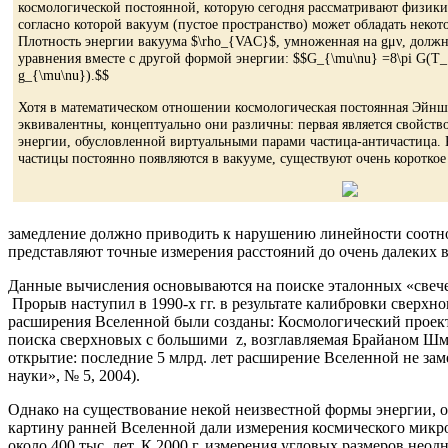
космологической постоянной, которую сегодня рассматривают физики,
согласно которой вакуум (пустое пространство) может обладать неко
Плотность энергии вакуума $\rho_{VAC}$, умноженная на gμν, должна
уравнения вместе с другой формой энергии: $$G_{\mu\nu} =8\pi G(T
g_{\mu\nu}).$$
Хотя в математическом отношении космологическая постоянная Эйнш
эквивалентны, концептуально они различны: первая является свойство
энергии, обусловленной виртуальными парами частица-античастица. К
частицы постоянно появляются в вакууме, существуют очень короткое 
замедление должно приводить к нарушению линейности соотнош
представляют точные измерения расстояний до очень далеких 
Данные вычисления основываются на поиске эталонных «свечей
Прорыв наступил в 1990-х гг. в результате калибровки сверхн
расширения Вселенной были созданы: Космологический проект 
поиска сверхновых с большими z, возглавляемая Брайаном Шмид
открытие: последние 5 млрд. лет расширение Вселенной не зам
науки», № 5, 2004).
Однако на существование некой неизвестной формы энергии,
картину ранней Вселенной дали измерения космического микро
около 400 тыс. лет. К 2000 г. измерения угловых размеров не