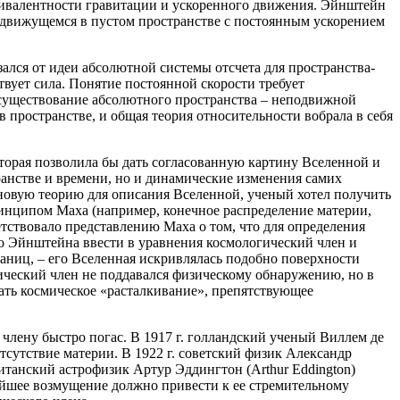
квивалентности гравитации и ускоренного движения. Эйнштейн
, движущемся в пустом пространстве с постоянным ускорением
ался от идеи абсолютной системы отсчета для пространства-
твует сила. Понятие постоянной скорости требует
 существование абсолютного пространства – неподвижной
пространстве, и общая теория относительности вобрала в себя
торая позволила бы дать согласованную картину Вселенной и
транстве и времени, но и динамические изменения самих
 новую теорию для описания Вселенной, ученый хотел получить
ринципом Маха (например, конечное распределение материи,
етствовало представлению Маха о том, что для определения
ло Эйнштейна ввести в уравнения космологический член и
аниц, – его Вселенная искривлялась подобно поверхности
ческий член не поддавался физическому обнаружению, но в
ать космическое «расталкивание», препятствующее
члену быстро погас. В 1917 г. голландский ученый Виллем де
отсутствие материи. В 1922 г. советский физик Александр
танский астрофизик Артур Эддингтон (Arthur Eddington)
ейшее возмущение должно привести к ее стремительному