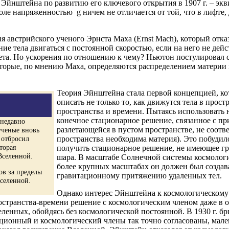
ы Эйнштейна по развитию его ключевого открытия в 1907 г. – э
оле напряженностью g ничем не отличается от той, что в лифте
австрийского ученого Эрнста Маха (Ernst Mach), который отказ
е тела двигаться с постоянной скоростью, если на него не дейс
чета. Но ускорения по отношению к чему? Ньютон постулировал
торые, по мнению Маха, определяются распределением материи в 
Теория Эйнштейна стала первой концепцией, ко
описать не только то, как движутся тела в прос
пространства и времени. Пытаясь использовать
конечное стационарное решение, связанное с п
 недавно
разлетающейся в пустом пространстве, не соотв
ученые вновь
 отбросил
пространства необходима материя). Это побуди
торая
получить стационарное решение, не имеющее гр
Вселенной.
шара. В масштабе Солнечной системы космологи
более крупных масштабах он должен был создав
ов за пределы
гравитационному притяжению удаленных тел.
селенной.
Однако интерес Эйнштейна к космологическому 
 пространства-времени решение с космологическим членом даже в 
ных, обойдясь без космологической постоянной. В 1930 г. бри
тационный и космологический члены так точно согласованы, мал