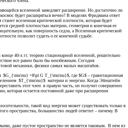
ческого члена.
ряющейся вселенной замедляет расширение. Но достаточно ли
 космос будет расширяться вечно? В моделях Фридмана ответ
 станет вселенная критической плотности, которая будет
тся средней плотностью материи, геометрия и конечная ее
ицательную, как поверхность седла, а Вселенная критической
тности позволит судить о ее конечной судьбе.
 конце 40-х гг. теорию стационарной вселенной, решительно
утствие все равно было бы неизбежным. Сегодня
антовой механики, физики самых малых масштабов.
$G_{\mu\nu} =8\pi G T_{\mu\nu}$, где $G$ – гравитационная
еделением $T_{\mu\nu}$ материи и энергии. Когда Эйнштейн
переставить этот член в правую часть, он получит совершенно
гии, которая остается постоянной даже при расширении
носительности, такой вид энергии может существовать только в
того пространства, большинство людей ответит – ничему. В
ыми, даже пустое пространство не является таковым. В нем из