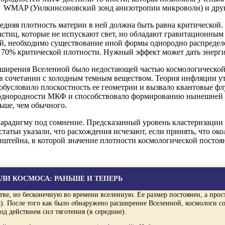
 WMAP (Уилкинсоновский зонд анизотропии микроволн) и друг
едняя плотность материи в ней должна быть равна критической
стиц, которые не испускают свет, но обладают гравитационным 
ой, необходимо существование иной формы однородно распредел
70% критической плотности. Нужный эффект может дать энергия
 расширения Вселенной было недостающей частью космологическо
 сочетании с холодным темным веществом. Теория инфляции ут
обусловило плоскостность ее геометрии и вызвало квантовые фл
еоднородности МКФ и способствовало формированию нынешней с
ьше, чем обычного.
парадигму под сомнение. Предсказанный уровень кластеризации 
статьи указали, что расхождения исчезают, если принять, что ок
штейна, в которой значение плотности космологической постоя
ЛИ КОСМОСА: РАНЬШЕ И ТЕПЕРЬ
ве, но бесконечную во времени вселенную. Ее размер постоянен, а про
а). После того как было обнаружено расширение Вселенной, космологи с
д действием сил тяготения (в середине).