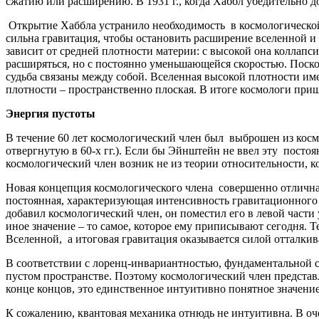
сжатию или расширению. В 1931 г., когда Хаббл убедительно д
Открытие Хаббла устранило необходимость в космологической
сильна гравитация, чтобы остановить расширение вселенной и 
зависит от средней плотности материи: с высокой она коллапси
расширяться, но с постоянно уменьшающейся скоростью. Поско
судьба связаны между собой. Вселенная высокой плотности име
плотности – пространственно плоская. В итоге космологи приш
Энергия пустоты
В течение 60 лет космологический член был выброшен из косм
отвергнутую в 60-х гг.). Если бы Эйнштейн не ввел эту посто
космологический член возник не из теории относительности, 
Новая концепция космологического члена совершенно отлична 
постоянная, характеризующая интенсивность гравитационного
добавил космологический член, он поместил его в левой части 
иное значение – то самое, которое ему приписывают сегодня. 
Вселенной, а итоговая гравитация оказывается силой отталкив
В соответствии с лоренц-инвариантностью, фундаментальной си
пустом пространстве. Поэтому космологический член представл
конце концов, это единственное интуитивно понятное значение
К сожалению, квантовая механика отнюдь не интуитивна. В оч