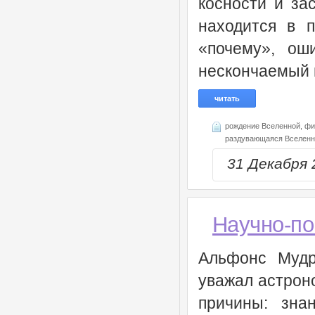
косности и за
находится в п
«почему», ош
нескончаемый п
читать
рождение Вселенной,
фи
раздувающаяся Вселенн
31 Декабря
Научно-по
Альфонс Мудры
уважал астрон
причины: зна