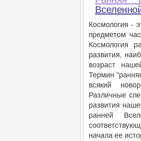
Вселенно
Космология - э
предметом час
Космология р
развития, наи
возраст наше
Термин "ранняя
всякий ново
Различные спе
развития нашей
ранней Все
соответствующ
начала ее исто