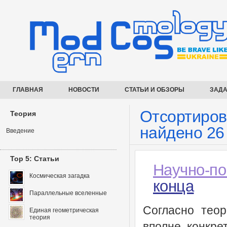
ГЛАВНАЯ
НОВОСТИ
СТАТЬИ И ОБЗОРЫ
ЗАДА
Отсортиров
Теория
найдено 26
Введение
Top 5: Статьи
Научно-по
Космическая загадка
конца
Параллельные вселенные
Согласно тео
Единая геометрическая
теория
вполне конкре