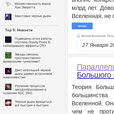
Множественность миров
млрд лет. Дово
Хью Эверетта
Вселенная, не 
Квантовые черные дыры
читать
Top 5: Новости
Вечная Вселенная,
Пуль
Подведены итоги работы
спутника Gravity Probe B,
27 Января 
наблюдавшего эффекты ОТО
Звезды связаны
пространственно-
временными туннелями?
Параллел
Джет небольшой чёрной
Большого 
дыры удивил астрономов
изменчивостью
Теория Больш
Изучение процессов
звездообразования в
галактике NGC 2841
большинства
Черные дыры вращаться
Вселенной. Он
всё быстрее и быстрее
чем не проти