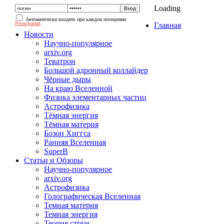
Loading
Автоматически входить при каждом посещении
Регистрация
Главная
Новости
Научно-популярное
arxiv.org
Теватрон
Большой адронный коллайдер
Чёрные дыры
На краю Вселенной
Физика элементарных частиц
Астрофизика
Тёмная энергия
Тёмная материя
Бозон Хиггса
Ранняя Вселенная
SuperB
Статьи и Обзоры
Научно-популярное
arxiv.org
Астрофизика
Голографическая Вселенная
Темная материя
Темная энергия
Теория струн