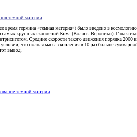
ния темной материи
ее время термина «темная материя») было введено в космологию
из самых крупных скоплений Кома (Волосы Вероники). Галактик
триситетом. Средние скорости такого движения порядка 2000 км
условии, что полная масса скопления в 10 раз больше суммарн
тот вывод.
рование темной материи