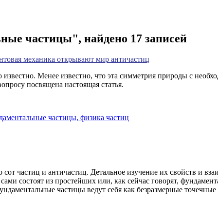
ные частицы", найдено 17 записей
антовая механика открывают мир античастиц
известно. Менее известно, что эта симметрия природы с необхо
опросу посвящена настоящая статья.
даментальные частицы,
физика частиц
сот частиц и античастиц. Детальное изучение их свойств и вза
к сами состоят из простейших или, как сейчас говорят, фундаме
фундаментальные частицы ведут себя как безразмерные точечные