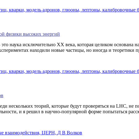
тиц,
кварки,
модель адронов,
глюоны,
лептоны,
калибровочные 
кой физики высоких энергий
это наука исключительно XX века, которая целиком основана на
кспериментах находили новые частицы, но иногда и теоретики п
тиц,
кварки,
модель адронов,
глюоны,
лептоны,
калибровочные 
ов
еди нескольких теорий, которые будут проверяться на LHC, не 
ьности, и я решил в научно-популярной форме попытаться рассказ
е взаимодействия,
ЦЕРН,
Д В Волков