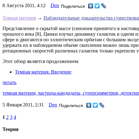
8 Августа 2011, 4:12
Den
Поделиться
Темная материя
→
Наблюдательные доказательства существова
Представление о скрытой массе (синоним принятого в настоящ
прошлого века [8]. Цвики изучал динамику галактик в одном 
сфере и двигаются по эллиптическим орбитам с большим эксцен
удержать их в наблюдаемом объеме скопления можно лишь при 
ротационных скоростей различных галактик только укрепили э
Этот обзор является продолжением:
Темная материя. Введение
читать
темная материя,
частицы-кандидаты,
суперсимметрия,
детекти
5 Января 2011, 2:31
Den
Поделиться
1
2
3
4
Теория