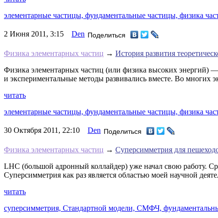
элементарные частицы,
фундаментальные частицы,
физика час
2 Июня 2011, 3:15
Den
Поделиться
Физика элементарных частиц
→
История развития теоретичес
Физика элементарных частиц (или физика высоких энергий) — 
и экспериментальные методы развивались вместе. Во многих э
читать
элементарные частицы,
фундаментальные частицы,
физика час
30 Октября 2011, 22:10
Den
Поделиться
Физика элементарных частиц
→
Суперсимметрия для пешеход
LHC (большой адронный коллайдер) уже начал свою работу. Ср
Суперсимметрия как раз является областью моей научной деятел
читать
суперсимметрия,
Стандартной модели,
СМФЧ,
фундаментальны