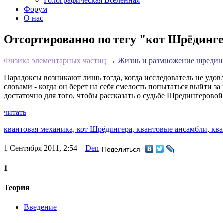
Голографическая Вселенная
Форум
О нас
Отсортированно по тегу "кот Шрёдинге
Физика элементарных частиц
→
Жизнь и размножение шрединг
Парадоксы возникают лишь тогда, когда исследователь не удов
словами - когда он берет на себя смелость попытаться выйти з
достаточно для того, чтобы рассказать о судьбе Шредингерово
читать
квантовая механика,
кот Шрёдингера,
квантовые ансамбли,
кв
1 Сентября 2011, 2:54
Den
Поделиться
1
Теория
Введение