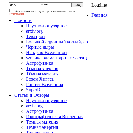
Loading
Автоматически входить при каждом посещении
Регистрация
Главная
Новости
Научно-популярное
arxiv.org
Теватрон
Большой адронный коллайдер
Чёрные дыры
На краю Вселенной
Физика элементарных частиц
Астрофизика
Тёмная энергия
Тёмная материя
Бозон Хиггса
Ранняя Вселенная
SuperB
Статьи и Обзоры
Научно-популярное
arxiv.org
Астрофизика
Голографическая Вселенная
Темная материя
Темная энергия
Теория струн