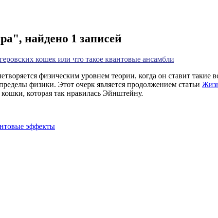
ра", найдено 1 записей
еровских кошек или что такое квантовые ансамбли
летворяется физическим уровнем теории, когда он ставит такие в
а пределы физики. Этот очерк является продолжением статьи
Жизн
й кошки, которая так нравилась Эйнштейну.
антовые эффекты