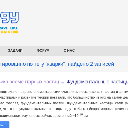
ЗАДАЧИ
ФОРУМ
О НАС
ированно по тегу "кварки", найдено 2 записей
ика элементарных частиц
→
Фундаментальные частиц
внительно недавно элементарными считались несколько сот частиц и антич
 частицами и развитие теории показали, что большинство из них на самом дел
час говорят, фундаментальных частиц. Фундаментальные частицы сами у
и, что все фундаментальные частицы ведут себя как безразмерные точечн
-16
 наименьших, изученных сейчас расстояний ~10
см.
ть