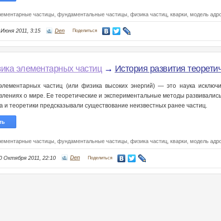
лементарные частицы,
фундаментальные частицы,
физика частиц,
кварки,
модель адр
 Июня 2011, 3:15
Den
Поделиться
ика элементарных частиц
→
История развития теорети
элементарных частиц (или физика высоких энергий) — это наука исключи
влениях о мире. Ее теоретические и экспериментальные методы развивались
да и теоретики предсказывали существование неизвестных ранее частиц.
ть
лементарные частицы,
фундаментальные частицы,
физика частиц,
кварки,
модель адр
0 Октября 2011, 22:10
Den
Поделиться