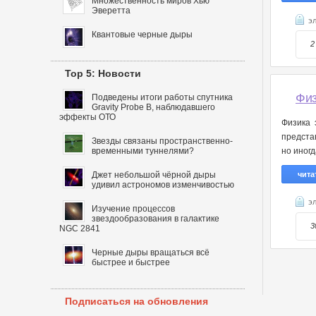
Множественность миров Хью
Эверетта
э
Квантовые черные дыры
2
Top 5: Новости
Физ
Подведены итоги работы спутника
Gravity Probe B, наблюдавшего
эффекты ОТО
Физика 
предста
Звезды связаны пространственно-
временными туннелями?
но иног
Джет небольшой чёрной дыры
чита
удивил астрономов изменчивостью
э
Изучение процессов
звездообразования в галактике
3
NGC 2841
Черные дыры вращаться всё
быстрее и быстрее
Подписаться на обновления