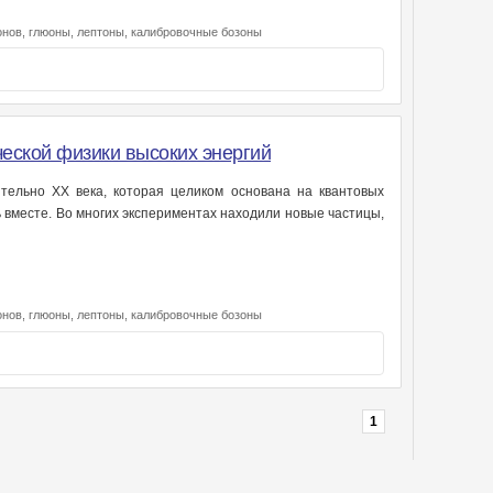
онов,
глюоны,
лептоны,
калибровочные бозоны
ческой физики высоких энергий
тельно XX века, которая целиком основана на квантовых
 вместе. Во многих экспериментах находили новые частицы,
онов,
глюоны,
лептоны,
калибровочные бозоны
1