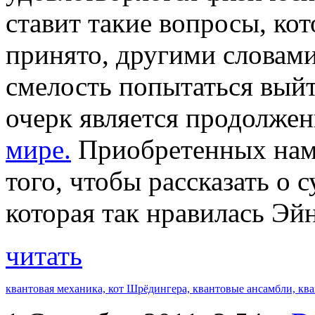
ставит такие вопросы, кот
принято, другими словами 
смелость попытаться выйт
очерк является продолже
мире.
Приобретенных нами
того, чтобы рассказать о
которая так нравилась Эй
читать
квантовая механика,
кот Шрёдингера,
квантовые ансамбли,
кв