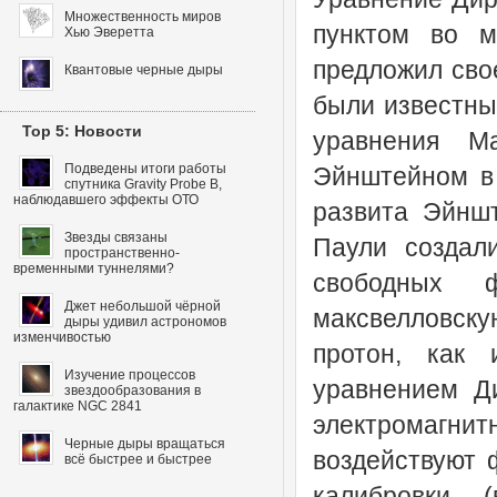
Множественность миров
пунктом во м
Хью Эверетта
предложил сво
Квантовые черные дыры
были известны
Top 5: Новости
уравнения М
Подведены итоги работы
Эйнштейном в 
спутника Gravity Probe B,
наблюдавшего эффекты ОТО
развита Эйншт
Звезды связаны
Паули создал
пространственно-
временными туннелями?
свободных 
Джет небольшой чёрной
максвелловску
дыры удивил астрономов
изменчивостью
протон, как 
Изучение процессов
уравнением Д
звездообразования в
галактике NGC 2841
электромагн
Черные дыры вращаться
воздействуют 
всё быстрее и быстрее
калибровки 