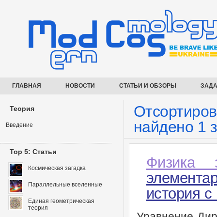
ГЛАВНАЯ
НОВОСТИ
СТАТЬИ И ОБЗОРЫ
ЗАДА
Отсортирова
Теория
найдено 1 
Введение
Top 5: Статьи
Физика 
Космическая загадка
элемента
Параллельные вселенные
история с
Единая геометрическая
теория
Уравнение Дир