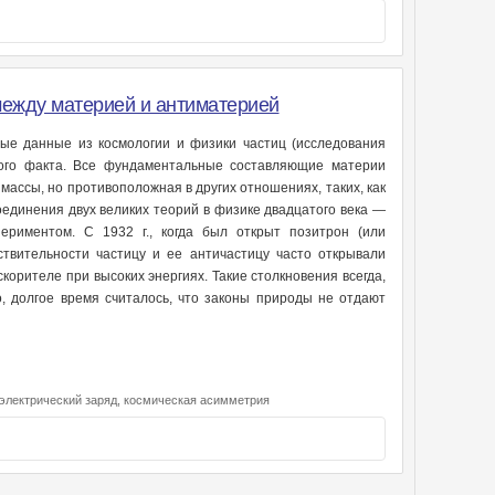
между материей и антиматерией
ные данные из космологии и физики частиц (исследования
ого факта. Все фундаментальные составляющие материи
ассы, но противоположная в других отношениях, таких, как
оединения двух великих теорий в физике двадцатого века —
ериментом. С 1932 г., когда был открыт позитрон (или
йствительности частицу и ее античастицу часто открывали
корителе при высоких энергиях. Такие столкновения всегда,
, долгое время считалось, что законы природы не отдают
электрический заряд,
космическая асимметрия