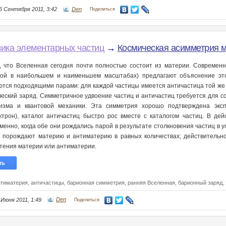
5 Сентября 2011, 3:42
Den
Поделиться
ика элементарных частиц
→
Космическая асимметрия 
, что Вселенная сегодня почти полностью состоит из материи. Современ
ой в наибольшем и наименьшем масштабах) предлагают объяснение эт
ются подходящими парами: для каждой частицы имеется античастица той же м
ческий заряд. Симметричное удвоение частиц и античастиц требуется для с
изма и квантовой механики. Эта симметрия хорошо подтверждена эксп
ктрон), каталог античастиц быстро рос вместе с каталогом частиц. В де
менно, когда обе они рождались парой в результате столкновения частиц в ус
, порождают материю и антиматерию в равных количествах; действительно
тения материи или антиматерии.
ть
нтиматерия,
античастицы,
барионная симметрия,
ранняя Вселенная,
барионный заряд,
 Июня 2011, 1:49
Den
Поделиться