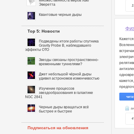
Множественность миров Хью
Эверетта
1
Квантовые черные дыры
Физ
Top 5: Новости
Кажется
Подведены итоги работы спутника
Вселенн
Gravity Probe B, наблюдавшего
эффекты ОТО
встреча
электри
Звезды связаны пространственно-
релятив
временными туннелями?
антиэле
Джет небольшой чёрной дыры
одновре
удивил астрономов изменчивостью
кажется
предпоч
Изучение процессов
звездообразования в галактике
NGC 2841
чита
Черные дыры вращаться всё
а
быстрее и быстрее
4
Подписаться на обновления