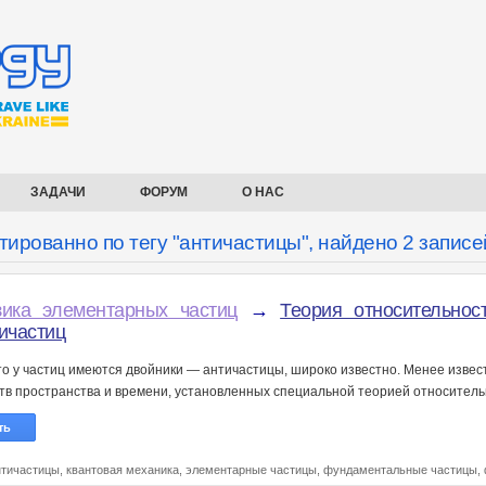
ЗАДАЧИ
ФОРУМ
О НАС
тированно по тегу "античастицы", найдено 2 записе
ика элементарных частиц
→
Теория относительнос
ичастиц
что у частиц имеются двойники — античастицы, широко известно. Менее изве
ств пространства и времени, установленных специальной теорией относитель
ть
нтичастицы,
квантовая механика,
элементарные частицы,
фундаментальные частицы,