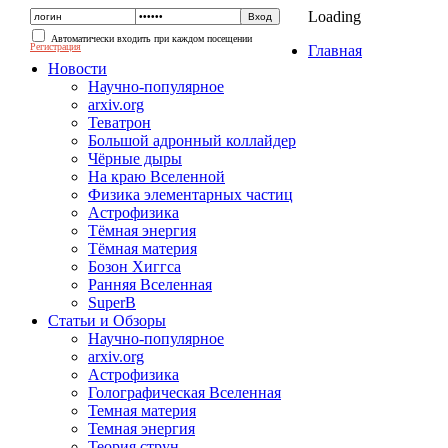
Loading
Автоматически входить при каждом посещении
Регистрация
Главная
Новости
Научно-популярное
arxiv.org
Теватрон
Большой адронный коллайдер
Чёрные дыры
На краю Вселенной
Физика элементарных частиц
Астрофизика
Тёмная энергия
Тёмная материя
Бозон Хиггса
Ранняя Вселенная
SuperB
Статьи и Обзоры
Научно-популярное
arxiv.org
Астрофизика
Голографическая Вселенная
Темная материя
Темная энергия
Теория струн