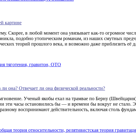
ей картине
ему. Скорее, в любой момент она увязывает как-то огромное чис
озникла, подобно утопическим романам, из наших смутных предч
ческих теорий прошлого века, и возможно даже приблизить её дл
ия тяготения,
гравитон,
ОТО
 ли она? Отвечает ли она физической реальности?
гновение. Ученый якобы ехал на трамвае по Берну (Швейцария),
ятии эти часы остановились бы — и времени бы вокруг не стало.
разному воспринимают действительность, включая столь фундам
общая теория относительности,
релятивистская теория гравитац