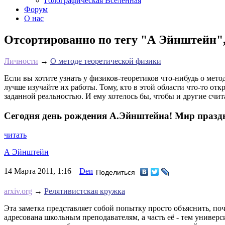
Голографическая Вселенная
Форум
О нас
Отсортированно по тегу "А Эйнштейн",
Личности
→
О методе теоретической физики
Если вы хотите узнать у физиков-теоретиков что-нибудь о мето
лучше изучайте их работы. Тому, кто в этой области что-то о
заданной реальностью. И ему хотелось бы, чтобы и другие счи
Сегодня день рождения А.Эйнштейна! Мир праздну
читать
А Эйнштейн
14 Марта 2011, 1:16
Den
Поделиться
arxiv.org
→
Релятивистская кружка
Эта заметка представляет собой попытку просто объяснить, п
адресована школьным преподавателям, а часть её - тем универси