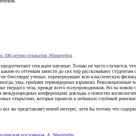
еников.
 к 100-летию открытия Эйнштейна
предпочитают сенсации научные. Только не часто случается, чт
 каким-то оттенком зависти до сих пор рассказывают студентам 
гие блестящие ученые, перевернувшие всю классическую физику
 (иногда, увы, грибами термоядерных взрывов). Революционные
ке твердого тела, прежде всего полупроводников. Но на новом с
 На международных конференциях доклады о новостях космологии
о новых открытиях, которые привели к небывало глубокой ревизи
, но все же представляет некий интерес, хотя бы потому что сод
огическая постоянная,
А Эйнштейн