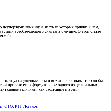
ло неупорядоченных идей, часть из которых пришла к нам,
увствий всеобъемлющего синтеза в будущем. В этой статье
я себя.
 взглянул на уличные часы и внезапно осознал, что если бы
 Это и привело его к формулировке одного из центральных
ентальные величины, как расстояние и время.
ии,
ОТО,
РТГ,
Логунов