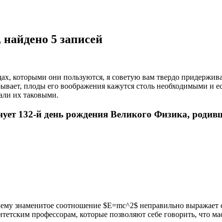
 найдено 5 записей
дах, которыми они пользуются, я советую вам твердо придержива
ткрывает, плоды его воображения кажутся столь необходимыми и 
тали их таковыми.
ет 132-й день рождения Великого Физика, родивше
очему знаменитое соотношение $E=mc^2$ неправильно выражает 
тетским профессорам, которые позволяют себе говорить, что масс