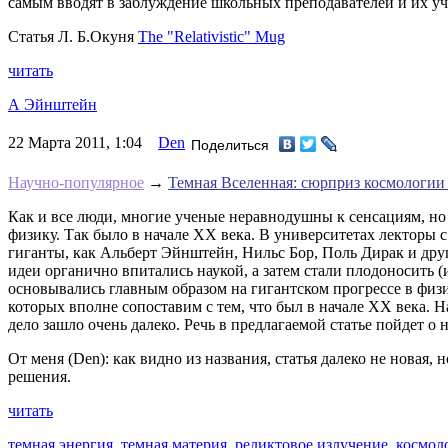
самым вводят в заблуждение школьных преподавателей и их уч
Статья Л. Б.Окуня
The "Relativistic" Mug
читать
А Эйнштейн
22 Марта 2011, 1:04
Den
Поделиться
Научно-популярное
→
Темная Вселенная: сюрприз космологии
Как и все люди, многие ученые неравнодушны к сенсациям, но 
физику. Так было в начале ХХ века. В университетах лекторы с
гиганты, как Альберт Эйнштейн, Нильс Бор, Поль Дирак и дру
идеи органично впитались наукой, а затем стали плодоносить
основывались главным образом на гигантском прогрессе в физи
которых вполне сопоставим с тем, что был в начале XX века.
дело зашло очень далеко. Речь в предлагаемой статье пойдет 
От меня (Den): как видно из названия, статья далеко не новая
решения.
читать
темная энергия,
темная материя,
реликтовое излучение,
космол