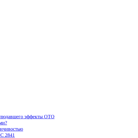
наблюдавшего эффекты ОТО
ми?
енчивостью
GC 2841