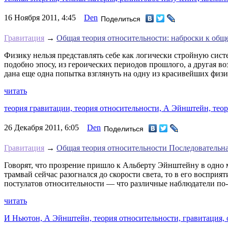
16 Ноября 2011, 4:45
Den
Поделиться
Гравитация
→
Общая теория относительности: наброски к общ
Физику нельзя представлять себе как логически стройную сист
подобно эпосу, из героических периодов прошлого, а другая в
дана еще одна попытка взглянуть на одну из красивейших физи
читать
теория гравитации,
теория относительности,
А Эйнштейн,
теор
26 Декабря 2011, 6:05
Den
Поделиться
Гравитация
→
Общая теория относительности Последовательна
Говорят, что прозрение пришло к Альберту Эйнштейну в одно м
трамвай сейчас разогнался до скорости света, то в его воспри
постулатов относительности — что различные наблюдатели по-
читать
И Ньютон,
А Эйнштейн,
теория относительности,
гравитация,