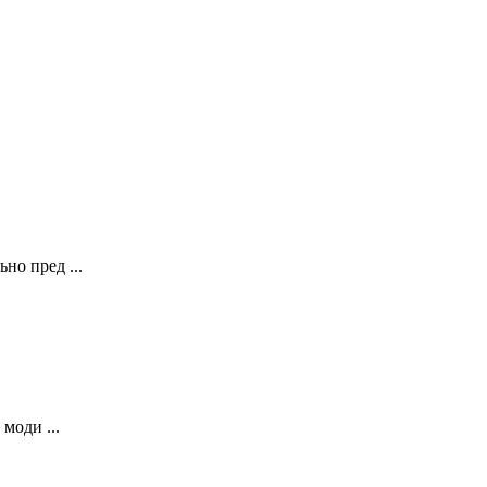
о пред ...
моди ...