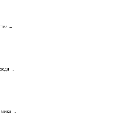
ва ...
оди ...
межд ...