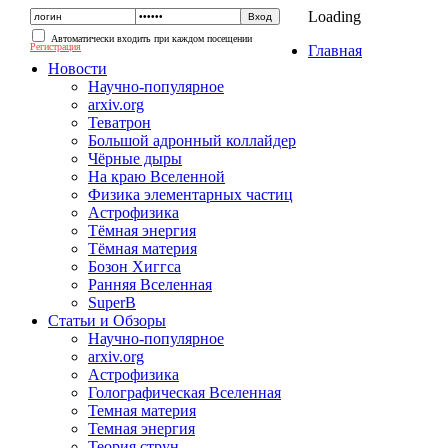
Loading
Автоматически входить при каждом посещении
Регистрация
Главная
Новости
Научно-популярное
arxiv.org
Теватрон
Большой адронный коллайдер
Чёрные дыры
На краю Вселенной
Физика элементарных частиц
Астрофизика
Тёмная энергия
Тёмная материя
Бозон Хиггса
Ранняя Вселенная
SuperB
Статьи и Обзоры
Научно-популярное
arxiv.org
Астрофизика
Голографическая Вселенная
Темная материя
Темная энергия
Теория струн