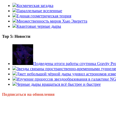
Космическая загадка
Параллельные вселенные
Единая геометрическая теория
Множественность миров Хью Эверетта
Квантовые черные дыры
Top 5: Новости
Подведены итоги работы спутника Gravity P
Звезды связаны пространственно-временными туннеля
Джет небольшой чёрной дыры удивил астрономов изм
Изучение процессов звездообразования в галактике N
Черные дыры вращаться всё быстрее и быстрее
Подписаться на обновления