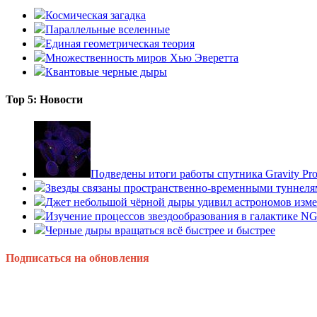
Космическая загадка
Параллельные вселенные
Единая геометрическая теория
Множественность миров Хью Эверетта
Квантовые черные дыры
Top 5: Новости
Подведены итоги работы спутника Gravity P
Звезды связаны пространственно-временными туннеля
Джет небольшой чёрной дыры удивил астрономов изм
Изучение процессов звездообразования в галактике N
Черные дыры вращаться всё быстрее и быстрее
Подписаться на обновления