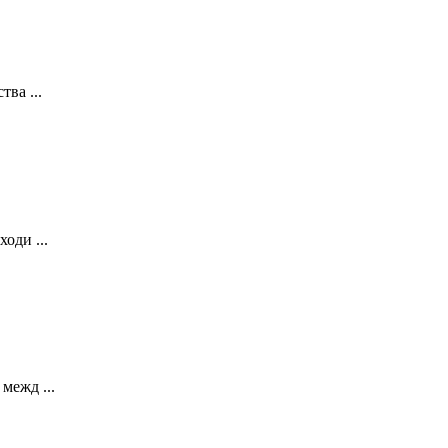
ва ...
оди ...
межд ...