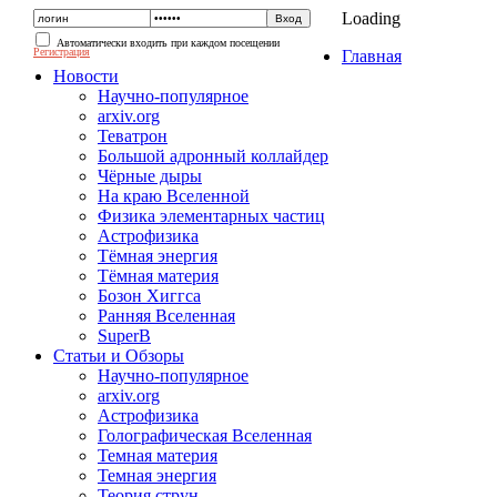
Loading
Автоматически входить при каждом посещении
Регистрация
Главная
Новости
Научно-популярное
arxiv.org
Теватрон
Большой адронный коллайдер
Чёрные дыры
На краю Вселенной
Физика элементарных частиц
Астрофизика
Тёмная энергия
Тёмная материя
Бозон Хиггса
Ранняя Вселенная
SuperB
Статьи и Обзоры
Научно-популярное
arxiv.org
Астрофизика
Голографическая Вселенная
Темная материя
Темная энергия
Теория струн