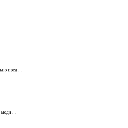
о пред ...
моди ...