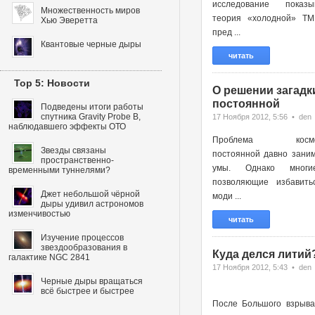
исследование показы
Множественность миров
теория «холодной» ТМ
Хью Эверетта
пред ...
Квантовые черные дыры
читать
Top 5: Новости
О решении загадк
постоянной
Подведены итоги работы
спутника Gravity Probe B,
17 Ноября 2012, 5:56 • den
наблюдавшего эффекты ОТО
Проблема космоло
Звезды связаны
постоянной давно зани
пространственно-
умы. Однако многи
временными туннелями?
позволяющие избавить
Джет небольшой чёрной
моди ...
дыры удивил астрономов
изменчивостью
читать
Изучение процессов
звездообразования в
Куда делся литий
галактике NGC 2841
17 Ноября 2012, 5:43 • den
Черные дыры вращаться
всё быстрее и быстрее
После Большого взрыва