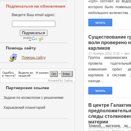
«суп» состоял из водор
Подписаться на обновления
которого было поменьш
небольшого количества ..
Введите Ваш email адрес:
читать
Существование г
волн проверено н
Помощь сайту
карликов
17 Ноября 2012, 5:32 • den
Помощь сайту
Группа американских 
провела тщательн
изменения орбит д
карликов в системе 
находи ...
Партнерские ссылки
читать
Задачи по космологии с решениями
В центре Галактик
Харьковский планетарий
предположительн
следы столкновен
материи
Тёмной материи во 
25 Октября 2012, 4:36 • den