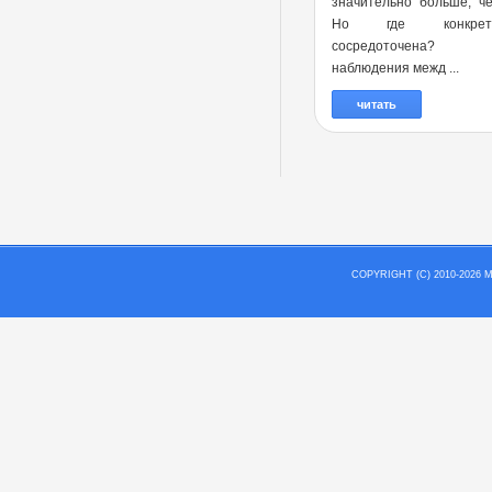
значительно больше, ч
Но где конкре
сосредоточена?
наблюдения межд ...
читать
COPYRIGHT (C) 2010-202