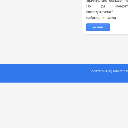
значительно больше, ч
Но где конкре
сосредоточена?
наблюдения межд ...
читать
COPYRIGHT (C) 2010-202