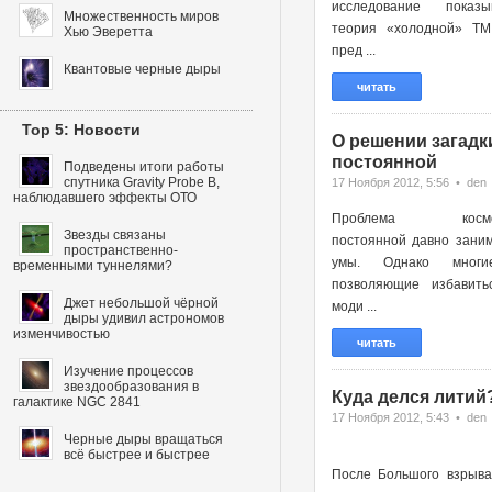
исследование показы
Множественность миров
теория «холодной» ТМ
Хью Эверетта
пред ...
Квантовые черные дыры
читать
Top 5: Новости
О решении загадк
постоянной
Подведены итоги работы
спутника Gravity Probe B,
17 Ноября 2012, 5:56 • den
наблюдавшего эффекты ОТО
Проблема космоло
Звезды связаны
постоянной давно зани
пространственно-
умы. Однако многи
временными туннелями?
позволяющие избавить
Джет небольшой чёрной
моди ...
дыры удивил астрономов
изменчивостью
читать
Изучение процессов
звездообразования в
Куда делся литий
галактике NGC 2841
17 Ноября 2012, 5:43 • den
Черные дыры вращаться
всё быстрее и быстрее
После Большого взрыва