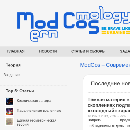
ГЛАВНАЯ
НОВОСТИ
СТАТЬИ И ОБЗОРЫ
ЗАДА
ModCos – Современ
Теория
Введение
Последние нов
Top 5: Статьи
Тёмная материя в
Космическая загадка
скоплениях подт
«холодный» харак
Параллельные вселенные
18 Июня 2013, 2:26 • den
Вопреки предше
Единая геометрическая
теория
наблюдениям отдельных