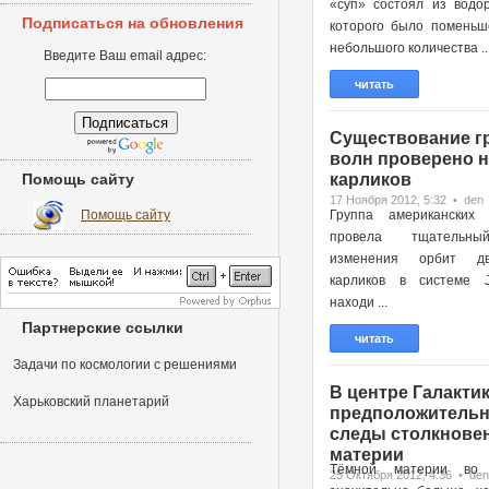
«суп» состоял из водор
Подписаться на обновления
которого было поменьш
небольшого количества ..
Введите Ваш email адрес:
читать
Существование г
волн проверено н
Помощь сайту
карликов
17 Ноября 2012, 5:32 • den
Помощь сайту
Группа американских 
провела тщательн
изменения орбит д
карликов в системе 
находи ...
Партнерские ссылки
читать
Задачи по космологии с решениями
В центре Галактик
Харьковский планетарий
предположительн
следы столкновен
материи
Тёмной материи во 
25 Октября 2012, 4:36 • den