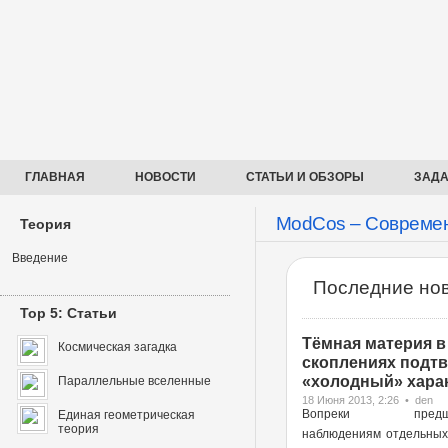
ГЛАВНАЯ
НОВОСТИ
СТАТЬИ И ОБЗОРЫ
ЗАДА
ModCos – Современ
Теория
Введение
Последние нов
Top 5: Статьи
Тёмная материя в
Космическая загадка
скоплениях подт
«холодный» харак
Параллельные вселенные
18 Июня 2013, 2:26 • den
Вопреки предше
Единая геометрическая
теория
наблюдениям отдельных