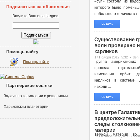
«суп» состоял из водор
Подписаться на обновления
которого было поменьш
небольшого количества ..
Введите Ваш email адрес:
читать
Существование г
волн проверено н
карликов
Помощь сайту
17 Ноября 2012, 5:32 • den
Группа американских 
Помощь сайту
провела тщательн
изменения орбит д
карликов в системе 
Партнерские ссылки
находи ...
Задачи по космологии с решениями
читать
Харьковский планетарий
В центре Галактик
предположительн
следы столкновен
материи
Тёмной материи во 
25 Октября 2012, 4:36 • den