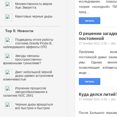
исследование показы
Множественность миров
теория «холодной» ТМ
Хью Эверетта
пред ...
Квантовые черные дыры
читать
Top 5: Новости
О решении загадк
постоянной
Подведены итоги работы
спутника Gravity Probe B,
17 Ноября 2012, 5:56 • den
наблюдавшего эффекты ОТО
Проблема космоло
Звезды связаны
постоянной давно зани
пространственно-
умы. Однако многи
временными туннелями?
позволяющие избавить
Джет небольшой чёрной
моди ...
дыры удивил астрономов
изменчивостью
читать
Изучение процессов
звездообразования в
Куда делся литий
галактике NGC 2841
17 Ноября 2012, 5:43 • den
Черные дыры вращаться
всё быстрее и быстрее
После Большого взрыва