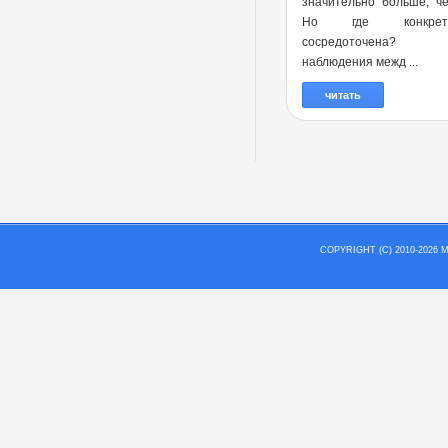
значительно больше, ч
Но где конкре
сосредоточена?
наблюдения межд ...
читать
COPYRIGHT (C) 2010-202