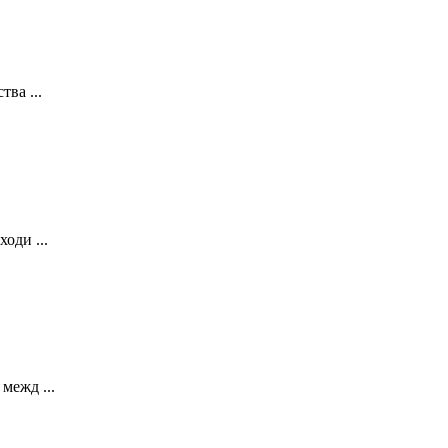
ва ...
оди ...
межд ...