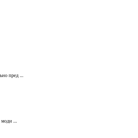
о пред ...
моди ...