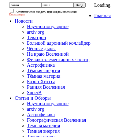
Loading
Автоматически входить при каждом посещении
Регистрация
Главная
Новости
Научно-популярное
arxiv.org
Теватрон
Большой адронный коллайдер
Чёрные дыры
На краю Вселенной
Физика элементарных частиц
Астрофизика
Тёмная энергия
Тёмная материя
Бозон Хиггса
Ранняя Вселенная
SuperB
Статьи и Обзоры
Научно-популярное
arxiv.org
Астрофизика
Голографическая Вселенная
Темная материя
Темная энергия
Теория струн