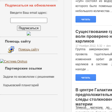
«суп» состоял из водор
Подписаться на обновления
которого было поменьш
небольшого количества ..
Введите Ваш email адрес:
читать
Существование г
волн проверено н
карликов
Помощь сайту
17 Ноября 2012, 5:32 • den
Группа американских 
Помощь сайту
провела тщательн
изменения орбит д
карликов в системе 
Партнерские ссылки
находи ...
Задачи по космологии с решениями
читать
Харьковский планетарий
В центре Галактик
предположительн
следы столкновен
материи
Тёмной материи во 
25 Октября 2012, 4:36 • den