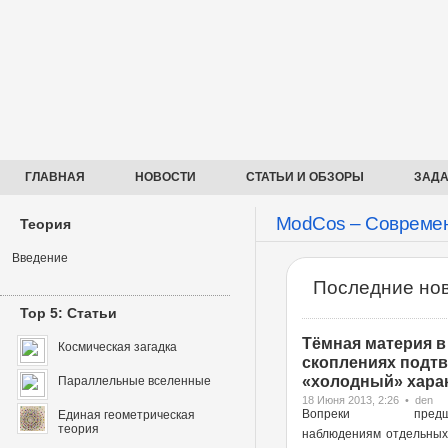
ГЛАВНАЯ
НОВОСТИ
СТАТЬИ И ОБЗОРЫ
ЗАДА
ModCos – Современ
Теория
Введение
Последние нов
Top 5: Статьи
Тёмная материя в
Космическая загадка
скоплениях подт
«холодный» харак
Параллельные вселенные
18 Июня 2013, 2:26 • den
Вопреки предше
Единая геометрическая
теория
наблюдениям отдельных