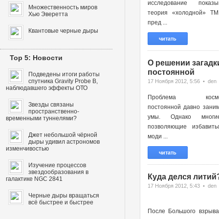
исследование показы
Множественность миров
теория «холодной» ТМ
Хью Эверетта
пред ...
Квантовые черные дыры
читать
Top 5: Новости
О решении загадк
постоянной
Подведены итоги работы
спутника Gravity Probe B,
17 Ноября 2012, 5:56 • den
наблюдавшего эффекты ОТО
Проблема космоло
Звезды связаны
постоянной давно зани
пространственно-
умы. Однако многи
временными туннелями?
позволяющие избавить
Джет небольшой чёрной
моди ...
дыры удивил астрономов
изменчивостью
читать
Изучение процессов
звездообразования в
Куда делся литий
галактике NGC 2841
17 Ноября 2012, 5:43 • den
Черные дыры вращаться
всё быстрее и быстрее
После Большого взрыва