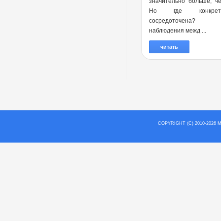
значительно больше, ч
Но где конкре
сосредоточена?
наблюдения межд ...
читать
COPYRIGHT (C) 2010-202