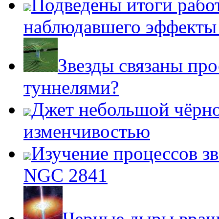
Подведены итоги работ
наблюдавшего эффект
Звезды связаны пр
туннелями?
Джет небольшой чёрно
изменчивостью
Изучение процессов зв
NGC 2841
Черные дыры враща