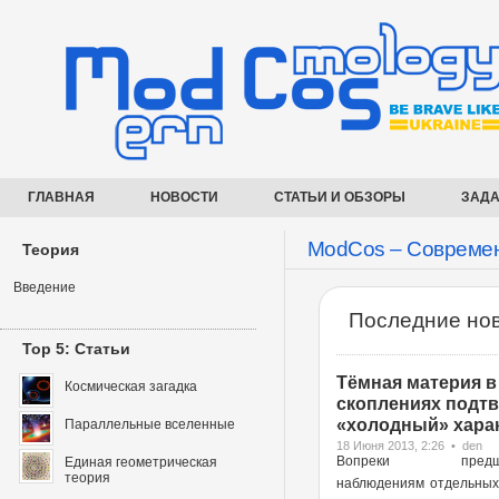
ГЛАВНАЯ
НОВОСТИ
СТАТЬИ И ОБЗОРЫ
ЗАДА
ModCos – Современ
Теория
Введение
Последние нов
Top 5: Статьи
Тёмная материя в
Космическая загадка
скоплениях подт
«холодный» харак
Параллельные вселенные
18 Июня 2013, 2:26 • den
Вопреки предше
Единая геометрическая
теория
наблюдениям отдельных