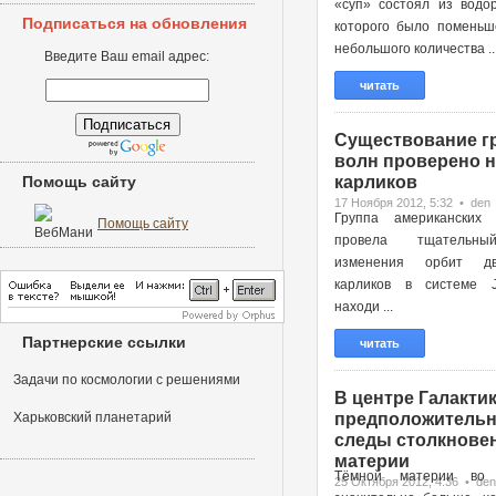
«суп» состоял из водор
Подписаться на обновления
которого было поменьш
небольшого количества ..
Введите Ваш email адрес:
читать
Существование г
волн проверено н
Помощь сайту
карликов
17 Ноября 2012, 5:32 • den
Группа американских 
Помощь сайту
провела тщательн
изменения орбит д
карликов в системе 
находи ...
Партнерские ссылки
читать
Задачи по космологии с решениями
В центре Галактик
Харьковский планетарий
предположительн
следы столкновен
материи
Тёмной материи во 
25 Октября 2012, 4:36 • den