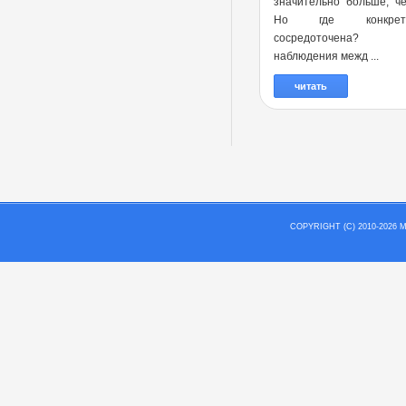
значительно больше, ч
Но где конкре
сосредоточена?
наблюдения межд ...
читать
COPYRIGHT (C) 2010-202