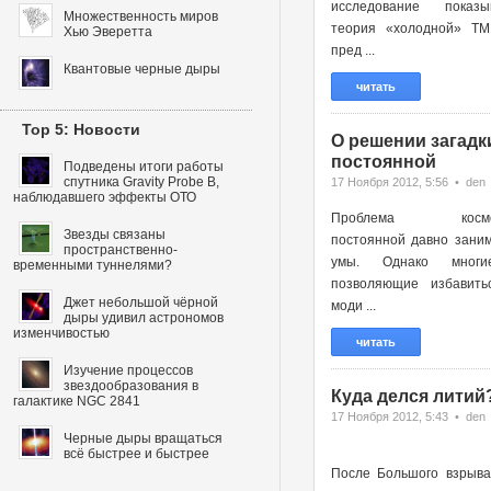
исследование показы
Множественность миров
теория «холодной» ТМ
Хью Эверетта
пред ...
Квантовые черные дыры
читать
Top 5: Новости
О решении загадк
постоянной
Подведены итоги работы
спутника Gravity Probe B,
17 Ноября 2012, 5:56 • den
наблюдавшего эффекты ОТО
Проблема космоло
Звезды связаны
постоянной давно зани
пространственно-
умы. Однако многи
временными туннелями?
позволяющие избавить
Джет небольшой чёрной
моди ...
дыры удивил астрономов
изменчивостью
читать
Изучение процессов
звездообразования в
Куда делся литий
галактике NGC 2841
17 Ноября 2012, 5:43 • den
Черные дыры вращаться
всё быстрее и быстрее
После Большого взрыва