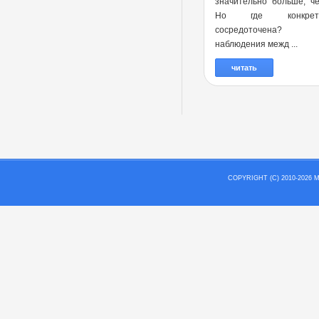
значительно больше, ч
Но где конкре
сосредоточена?
наблюдения межд ...
читать
COPYRIGHT (C) 2010-202