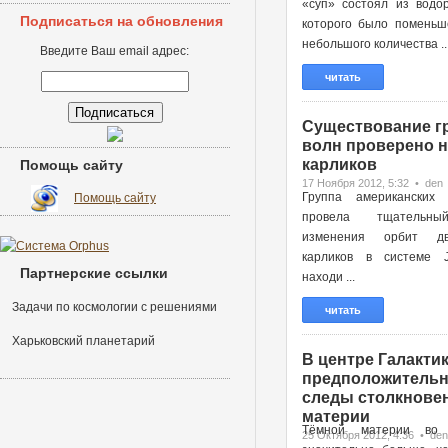
«суп» состоял из водор
Подписаться на обновления
которого было поменьш
небольшого количества ..
Введите Ваш email адрес:
читать
Существование г
волн проверено н
карликов
Помощь сайту
17 Ноября 2012, 5:32 • den
Группа американских 
Помощь сайту
провела тщательн
изменения орбит д
карликов в системе 
Партнерские ссылки
находи ...
Задачи по космологии с решениями
читать
Харьковский планетарий
В центре Галактик
предположительн
следы столкновен
материи
Тёмной материи во 
25 Октября 2012, 4:36 • den