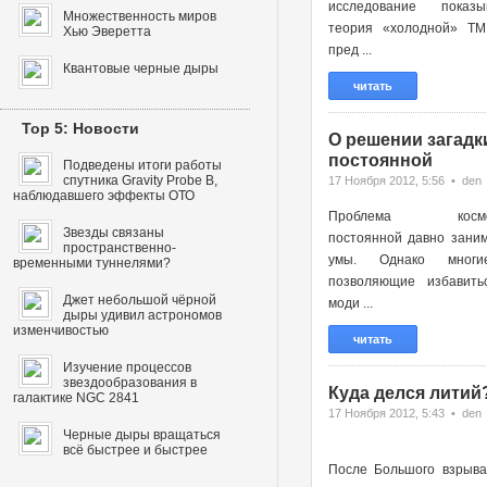
исследование показы
Множественность миров
теория «холодной» ТМ
Хью Эверетта
пред ...
Квантовые черные дыры
читать
Top 5: Новости
О решении загадк
постоянной
Подведены итоги работы
спутника Gravity Probe B,
17 Ноября 2012, 5:56 • den
наблюдавшего эффекты ОТО
Проблема космоло
Звезды связаны
постоянной давно зани
пространственно-
умы. Однако многи
временными туннелями?
позволяющие избавить
Джет небольшой чёрной
моди ...
дыры удивил астрономов
изменчивостью
читать
Изучение процессов
звездообразования в
Куда делся литий
галактике NGC 2841
17 Ноября 2012, 5:43 • den
Черные дыры вращаться
всё быстрее и быстрее
После Большого взрыва