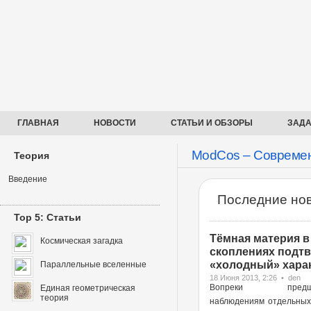
ГЛАВНАЯ
НОВОСТИ
СТАТЬИ И ОБЗОРЫ
ЗАДА
ModCos – Современ
Теория
Введение
Последние нов
Top 5: Статьи
Тёмная материя в
Космическая загадка
скоплениях подт
«холодный» харак
Параллельные вселенные
18 Июня 2013, 2:26 • den
Вопреки предше
Единая геометрическая
теория
наблюдениям отдельных