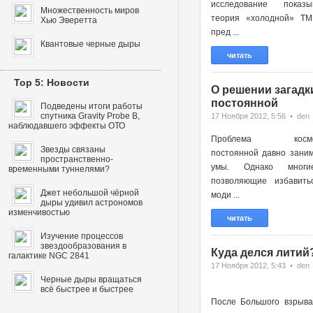
исследование показы
Множественность миров
теория «холодной» ТМ
Хью Эверетта
пред ...
Квантовые черные дыры
читать
Top 5: Новости
О решении загадк
постоянной
Подведены итоги работы
спутника Gravity Probe B,
17 Ноября 2012, 5:56 • den
наблюдавшего эффекты ОТО
Проблема космоло
Звезды связаны
постоянной давно зани
пространственно-
умы. Однако многи
временными туннелями?
позволяющие избавить
Джет небольшой чёрной
моди ...
дыры удивил астрономов
изменчивостью
читать
Изучение процессов
звездообразования в
Куда делся литий
галактике NGC 2841
17 Ноября 2012, 5:43 • den
Черные дыры вращаться
всё быстрее и быстрее
После Большого взрыва