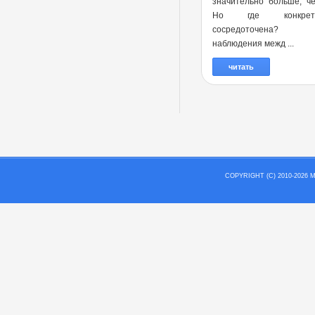
значительно больше, ч
Но где конкре
сосредоточена?
наблюдения межд ...
читать
COPYRIGHT (C) 2010-202