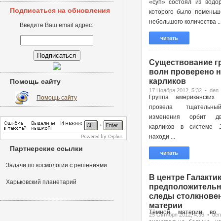
«суп» состоял из водор
Подписаться на обновления
которого было поменьш
небольшого количества ..
Введите Ваш email адрес:
читать
Существование г
волн проверено н
карликов
Помощь сайту
17 Ноября 2012, 5:32 • den
Группа американских 
Помощь сайту
провела тщательн
изменения орбит д
карликов в системе 
находи ...
Партнерские ссылки
читать
Задачи по космологии с решениями
В центре Галактик
Харьковский планетарий
предположительн
следы столкновен
материи
Тёмной материи во 
25 Октября 2012, 4:36 • den