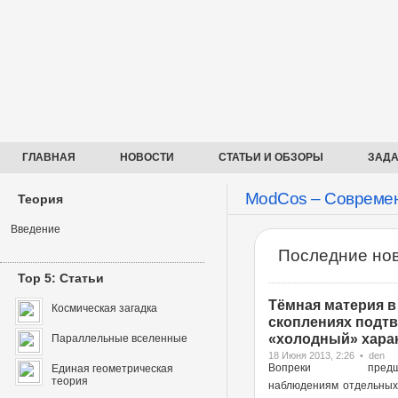
ГЛАВНАЯ
НОВОСТИ
СТАТЬИ И ОБЗОРЫ
ЗАДА
ModCos – Современ
Теория
Введение
Последние нов
Top 5: Статьи
Тёмная материя в
Космическая загадка
скоплениях подт
«холодный» харак
Параллельные вселенные
18 Июня 2013, 2:26 • den
Вопреки предше
Единая геометрическая
теория
наблюдениям отдельных