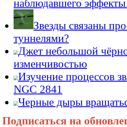
наблюдавшего эффект
Звезды связаны пр
туннелями?
Джет небольшой чёрно
изменчивостью
Изучение процессов зв
NGC 2841
Черные дыры вращатьс
Подписаться на обновле