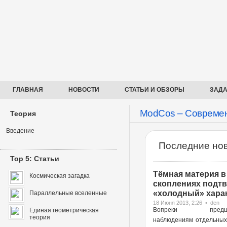
ГЛАВНАЯ
НОВОСТИ
СТАТЬИ И ОБЗОРЫ
ЗАДА
ModCos – Современ
Теория
Введение
Последние нов
Top 5: Статьи
Тёмная материя в
Космическая загадка
скоплениях подт
«холодный» харак
Параллельные вселенные
18 Июня 2013, 2:26 • den
Вопреки предше
Единая геометрическая
теория
наблюдениям отдельных