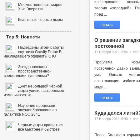
исследование показы
Множественность миров
теория «холодной» ТМ
Хью Эверетта
пред ...
Квантовые черные дыры
читать
Top 5: Новости
О решении загадк
постоянной
Подведены итоги работы
спутника Gravity Probe B,
17 Ноября 2012, 5:56 • den
наблюдавшего эффекты ОТО
Проблема космоло
Звезды связаны
постоянной давно зани
пространственно-
умы. Однако многи
временными туннелями?
позволяющие избавить
Джет небольшой чёрной
моди ...
дыры удивил астрономов
изменчивостью
читать
Изучение процессов
звездообразования в
Куда делся литий
галактике NGC 2841
17 Ноября 2012, 5:43 • den
Черные дыры вращаться
всё быстрее и быстрее
После Большого взрыва