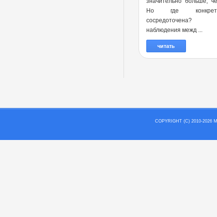
значительно больше, ч
Но где конкре
сосредоточена?
наблюдения межд ...
читать
COPYRIGHT (C) 2010-202