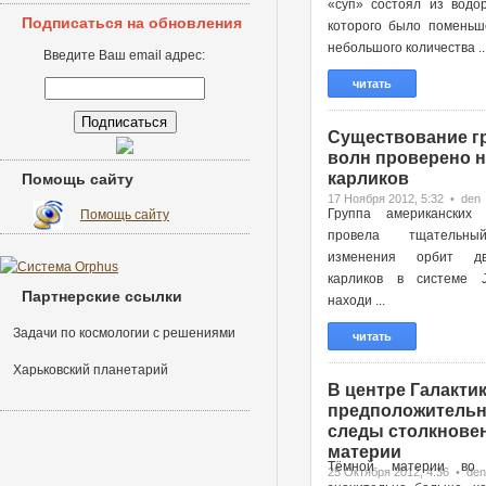
«суп» состоял из водор
Подписаться на обновления
которого было поменьш
небольшого количества ..
Введите Ваш email адрес:
читать
Существование г
волн проверено н
карликов
Помощь сайту
17 Ноября 2012, 5:32 • den
Группа американских 
Помощь сайту
провела тщательн
изменения орбит д
карликов в системе 
Партнерские ссылки
находи ...
Задачи по космологии с решениями
читать
Харьковский планетарий
В центре Галактик
предположительн
следы столкновен
материи
Тёмной материи во 
25 Октября 2012, 4:36 • den