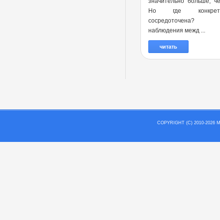
значительно больше, ч
Но где конкре
сосредоточена?
наблюдения межд ...
читать
COPYRIGHT (C) 2010-202