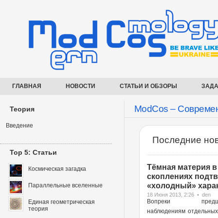
ГЛАВНАЯ
НОВОСТИ
СТАТЬИ И ОБЗОРЫ
ЗАДА
ModCos – Современ
Теория
Введение
Последние нов
Top 5: Статьи
Тёмная материя в
Космическая загадка
скоплениях подт
«холодный» харак
Параллельные вселенные
18 Июня 2013, 2:26 • den
Вопреки предше
Единая геометрическая
теория
наблюдениям отдельных