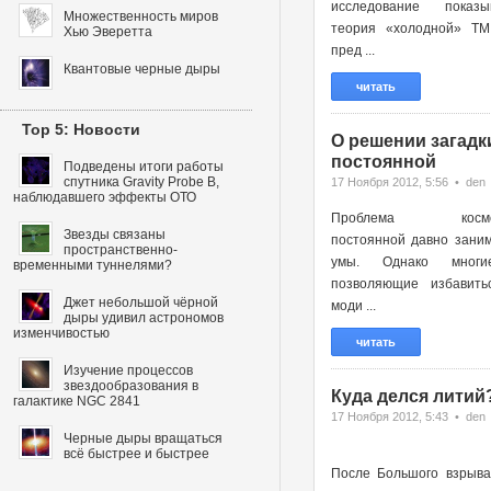
исследование показы
Множественность миров
теория «холодной» ТМ
Хью Эверетта
пред ...
Квантовые черные дыры
читать
Top 5: Новости
О решении загадк
постоянной
Подведены итоги работы
спутника Gravity Probe B,
17 Ноября 2012, 5:56 • den
наблюдавшего эффекты ОТО
Проблема космоло
Звезды связаны
постоянной давно зани
пространственно-
умы. Однако многи
временными туннелями?
позволяющие избавить
Джет небольшой чёрной
моди ...
дыры удивил астрономов
изменчивостью
читать
Изучение процессов
звездообразования в
Куда делся литий
галактике NGC 2841
17 Ноября 2012, 5:43 • den
Черные дыры вращаться
всё быстрее и быстрее
После Большого взрыва