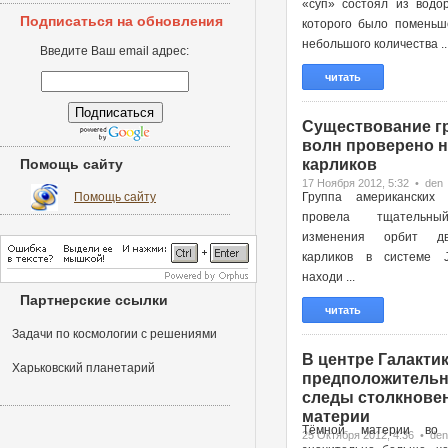
«суп» состоял из водор
Подписаться на обновления
которого было поменьш
небольшого количества ..
Введите Ваш email адрес:
читать
Существование г
волн проверено н
Помощь сайту
карликов
17 Ноября 2012, 5:32 • den
Помощь сайту
Группа американских 
провела тщательн
изменения орбит д
карликов в системе 
находи ...
Партнерские ссылки
читать
Задачи по космологии с решениями
В центре Галактик
Харьковский планетарий
предположительн
следы столкновен
материи
Тёмной материи во 
25 Октября 2012, 4:36 • den