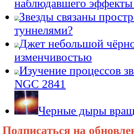
наблюдавшего эффект
Звезды связаны прост
туннелями?
Джет небольшой чёрно
изменчивостью
Изучение процессов зв
NGC 2841
Черные дыры враща
Подписаться на обновле