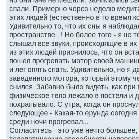
но они мне не мешали, занимались св
спали. Примерно через неделю медита
этих людей (естественно в то время ко
Удивительно то, что их сны я наблюд
пространстве...! Но более того - я не 
слышал все звуки, происходящие в их 
из этих людей приснилось, что он вста
пошел прогревать мотор своей машины
и лег опять спать. Удивительно, но я 
заведенного мотора, который этому ч
снился. Забавно было видеть, как при
физическое тело лежало в постели и 
похрапывало. С утра, когда он просну
следующее - Какая-то ерунда сегодня
среди ночи прогревал...
Согласитесь - это уже нечто большее