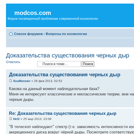
modcos.com
Форум посвященный проблемам современной космологии
Список форумов
‹
Вопросы по космологии
Доказательства существования черных дыр
Ответить
Доказательства существования черных дыр
SeaMonster
» 26 фев 2013, 02:52
Какова на данный момент наблюдательная база?
Меня не интересуют классические и неклассические теории, мне на
черные дыры.
Re: Доказательства существования черных дыр
Hel2
» 25 мар 2013, 23:09
"В телескоп наблюдают" спектр (т.е. зависимость интенсивности и
аккреционного диска вокруг чёрной дыры. Посмотрите соответству