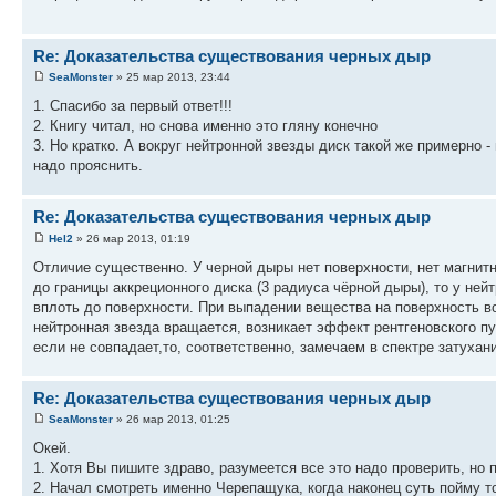
Re: Доказательства существования черных дыр
SeaMonster
» 25 мар 2013, 23:44
1. Спасибо за первый ответ!!!
2. Книгу читал, но снова именно это гляну конечно
3. Но кратко. А вокруг нейтронной звезды диск такой же примерно -
надо прояснить.
Re: Доказательства существования черных дыр
Hel2
» 26 мар 2013, 01:19
Отличие существенно. У черной дыры нет поверхности, нет магнитн
до границы аккреционного диска (3 радиуса чёрной дыры), то у не
вплоть до поверхности. При выпадении вещества на поверхность во
нейтронная звезда вращается, возникает эффект рентгеновского пу
если не совпадает,то, соответственно, замечаем в спектре затухан
Re: Доказательства существования черных дыр
SeaMonster
» 26 мар 2013, 01:25
Окей.
1. Хотя Вы пишите здраво, разумеется все это надо проверить, но 
2. Начал смотреть именно Черепащука, когда наконец суть пойму то