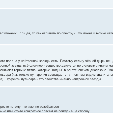
 возможен? Если да, то как отличить по спектру? Это может и можно четк
ого поля, а у нейтронной звезды есть. Поэтому если у чёрной дыры вещ
йтронной звезды всё сложнее - вещество движется по силовым линиям ма
зникают горячие пятна, которые "видны" в рентгеновском диапазоне. Уч
льсара (как только луч зрения совпадает с пятном, мы видим значительн
ие). Эффекты пульсара - это свойства именно нейтронной звезды.
просто потому что именно разобраться
чно или что-то конкретное совсем не пойму - еще спрошу.